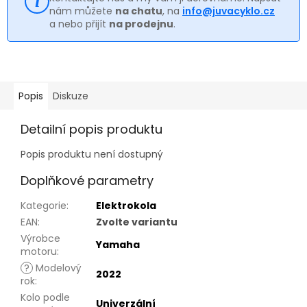
nám můžete
na chatu
, na
info@juvacyklo.cz
a nebo přijít
na prodejnu
.
Popis
Diskuze
Detailní popis produktu
Popis produktu není dostupný
Doplňkové parametry
Kategorie
:
Elektrokola
EAN
:
Zvolte variantu
Výrobce
Yamaha
motoru
:
?
Modelový
2022
rok
:
Kolo podle
Univerzální