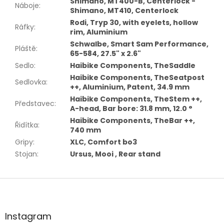
Shimano, MT400-B, Centerlock -
Náboje
:
Shimano, MT410, Centerlock
Rodi, Tryp 30, with eyelets, hollow
Ráfky
:
rim, Aluminium
Schwalbe, Smart Sam Performance,
Pláště
:
65-584, 27.5" x 2.6"
Sedlo
:
Haibike Components, TheSaddle
Haibike Components, TheSeatpost
Sedlovka
:
++, Aluminium, Patent, 34.9 mm
Haibike Components, TheStem ++,
Představec
:
A-head, Bar bore: 31.8 mm, 12.0 °
Haibike Components, TheBar ++,
Řidítka
:
740 mm
Gripy
:
XLC, Comfort bo3
Stojan
:
Ursus, Mooi , Rear stand
Z
á
p
a
Instagram