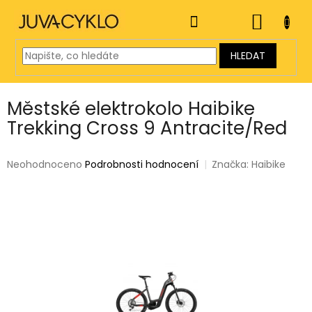
Přejít
na
NÁKUP
obsah
KOŠÍK
HLEDAT
Městské elektrokolo Haibike
Trekking Cross 9 Antracite/Red
Průměrné
Neohodnoceno
Podrobnosti hodnocení
Značka:
Haibike
hodnocení
produktu
je
0,0
z
5
hvězdiček.