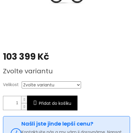
103 399 Kč
Měrná
Zvolte variantu
cena:
Velikost
Přidat do košíku
Našli jste jinde lepší cenu?
Kontaktujte nás a my vám ji dorovnáme. Napsat