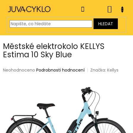
Přejít
na
NÁKUP
obsah
KOŠÍK
HLEDAT
Městské elektrokolo KELLYS
Estima 10 Sky Blue
Průměrné
Neohodnoceno
Podrobnosti hodnocení
Značka:
Kellys
hodnocení
produktu
je
0,0
z
5
hvězdiček.