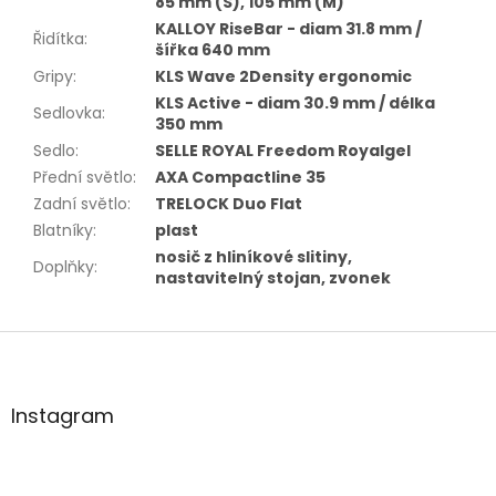
85 mm (S), 105 mm (M)
KALLOY RiseBar - diam 31.8 mm /
Řidítka
:
šířka 640 mm
Gripy
:
KLS Wave 2Density ergonomic
KLS Active - diam 30.9 mm / délka
Sedlovka
:
350 mm
Sedlo
:
SELLE ROYAL Freedom Royalgel
Přední světlo
:
AXA Compactline 35
Zadní světlo
:
TRELOCK Duo Flat
Blatníky
:
plast
nosič z hliníkové slitiny,
Doplňky
:
nastavitelný stojan, zvonek
Z
á
p
a
Instagram
t
í