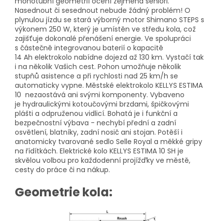
monotubní geometrií ocení zejména senioři.
Nasednout či sesednout nebude žádný problém! O
plynulou jízdu se stará výborný motor Shimano STEPS s
výkonem 250 W, který je umístěn ve středu kola, což
zajišťuje dokonalé přenášení energie. Ve spolupráci
s částečně integrovanou baterií o kapacitě
14 Ah elektrokolo nabídne dojezd až 130 km. Vystačí tak
i na několik Vašich cest. Pohon umožňuje několik
stupňů asistence a při rychlosti nad 25 km/h se
automaticky vypne. Městské elektrokolo KELLYS ESTIMA
10 nezaostává ani svými komponenty. Vybaveno
je hydraulickými kotoučovými brzdami, špičkovými
plášti a odpruženou vidlicí. Bohatá je i funkční a
bezpečnostní výbava - nechybí přední a zadní
osvětlení, blatníky, zadní nosič ani stojan. Potěší i
anatomicky tvarované sedlo Selle Royal a měkké gripy
na řídítkách. Elektrické kolo KELLYS ESTIMA 10 SH je
skvělou volbou pro každodenní projížďky ve městě,
cesty do práce či na nákup.
Geometrie kola: