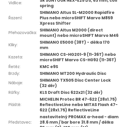
SR SUNTOUR NEX-E25 DS, 63 mm, coil
Vidlice
:
spring
SHIMANO Altus SL-M2000 Rapidfire
Řazení
:
Plus nebo microSHIFT Marvo M859
Xpress Shifter
SHIMANO Altus M2000 (direct
Přehazovačka
:
mount) nebo microSHIFT Marvo M46
SHIMANO E5000 (38T) - délka 170
Kliky
:
mm
SHIMANO CS-HG201-9 (11-36T) nebo
Kazeta
:
microSHIFT Marvo CS-H092 (11-36T)
Řetěz
:
KMC e9S
Brzdy
:
SHIMANO MT200 Hydraulic Disc
SHIMANO TX505 Disc Center Lock
Náboje
:
(32 děr)
Ráfky
:
KLS Draft Disc 622x21 (32 děr)
MICHELIN Protec BR 47-622 (28x1.75)
Pláště
:
ReflectiveLine nebo MITAS Flash 47-
622 (28x1.75) ReflectiveLine
nastavitelný PROMAX a-head - diam
Představec
:
28.6 mm / bar bore 31.8 mm / délka