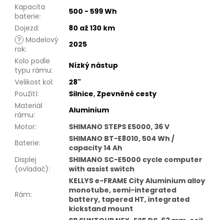
Kapacita
500 - 599 Wh
baterie
:
Dojezd
:
80 až 130 km
?
Modelový
2025
rok
:
Kolo podle
Nízký nástup
typu rámu
:
Velikost kol
:
28"
Použití
:
Silnice
,
Zpevněné cesty
Materiál
Aluminium
rámu
:
Motor
:
SHIMANO STEPS E5000, 36 V
SHIMANO BT-E8010, 504 Wh /
Baterie
:
capacity 14 Ah
Displej
SHIMANO SC-E5000 cycle computer
(ovladač)
:
with assist switch
KELLYS e-FRAME City Aluminium alloy
monotube, semi-integrated
Rám
:
battery, tapered HT, integrated
kickstand mount