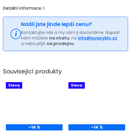
Detailní informace
Našli jste jinde lepší cenu?
Kontaktujte nás a my vám ji dorovnáme. Napsat
nám můžete
na chatu
, na
info@juvacyklo.cz
a nebo přijít
na prodejnu
.
Související produkty
Sleva
Sleva
–14 %
–14 %