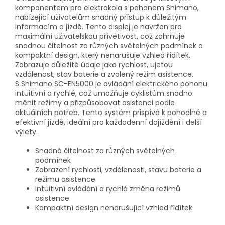
komponentem pro elektrokola s pohonem Shimano,
nabízející uživatelům snadný přístup k důležitým
informacím o jízdě. Tento displej je navržen pro
maximální uživatelskou přívětivost, což zahrnuje
snadnou čitelnost za různých světelných podmínek a
kompaktní design, který nenarušuje vzhled řídítek.
Zobrazuje důležité údaje jako rychlost, ujetou
vzdálenost, stav baterie a zvolený režim asistence.
S Shimano SC-EN5000 je ovládání elektrického pohonu
intuitivní a rychlé, což umožňuje cyklistům snadno
měnit režimy a přizpůsobovat asistenci podle
aktuálních potřeb. Tento systém přispívá k pohodlné a
efektivní jízdě, ideální pro každodenní dojíždění i delší
výlety.
Snadná čitelnost za různých světelných
podmínek
Zobrazení rychlosti, vzdálenosti, stavu baterie a
režimu asistence
Intuitivní ovládání a rychlá změna režimů
asistence
Kompaktní design nenarušující vzhled řídítek