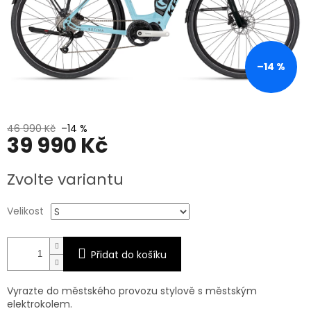
–14 %
46 990 Kč
–14 %
39 990 Kč
Měrná
Zvolte variantu
cena:
Velikost
Přidat do košíku
Vyrazte do městského provozu stylově s městským
elektrokolem.