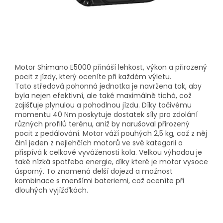
Motor Shimano E5000 přináší lehkost, výkon a přirozený
pocit z jízdy, který oceníte při každém výletu.
Tato středová pohonná jednotka je navržena tak, aby
byla nejen efektivní, ale také maximálně tichá, což
zajišťuje plynulou a pohodlnou jízdu. Díky točivému
momentu 40 Nm poskytuje dostatek síly pro zdolání
různých profilů terénu, aniž by narušoval přirozený
pocit z pedálování. Motor váží pouhých 2,5 kg, což z něj
činí jeden z nejlehčích motorů ve své kategorii a
přispívá k celkové vyváženosti kola. Velkou výhodou je
také nízká spotřeba energie, díky které je motor vysoce
úsporný. To znamená delší dojezd a možnost
kombinace s menšími bateriemi, což oceníte při
dlouhých vyjížďkách.