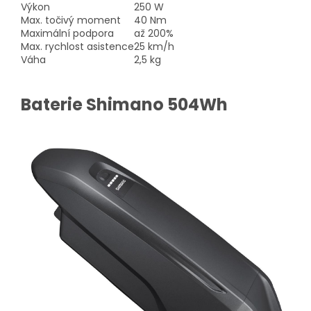
Výkon
250 W
Max. točivý moment
40 Nm
Maximální podpora
až 200%
Max. rychlost asistence
25 km/h
Váha
2,5 kg
Baterie Shimano 504Wh