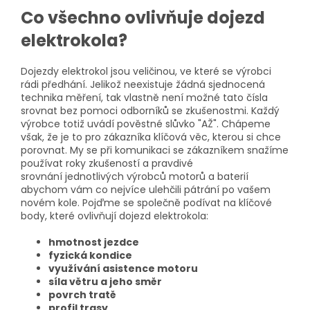
Co všechno ovlivňuje dojezd
elektrokola?
Dojezdy elektrokol jsou veličinou, ve které se výrobci
rádi předhání. Jelikož neexistuje žádná sjednocená
technika měření, tak vlastně není možné tato čísla
srovnat bez pomoci odborníků se zkušenostmi. Každý
výrobce totiž uvádí pověstné slůvko "AŽ". Chápeme
však, že je to pro zákazníka klíčová věc, kterou si chce
porovnat. My se při komunikaci se zákazníkem snažíme
používat roky zkušeností a pravdivé
srovnání jednotlivých výrobců motorů a baterií
abychom vám co nejvíce ulehčili pátrání po vašem
novém kole. Pojďme se společně podívat na klíčové
body, které ovlivňují dojezd elektrokola:
hmotnost jezdce
fyzická kondice
využívání asistence motoru
síla větru a jeho směr
povrch tratě
profil trasy