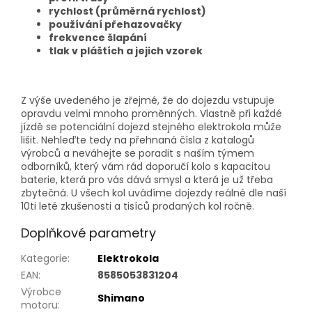
rychlost (průměrná rychlost)
používání přehazovačky
frekvence šlapání
tlak v pláštích a jejich vzorek
Z výše uvedeného je zřejmé, že do dojezdu vstupuje
opravdu velmi mnoho proměnných. Vlastně při každé
jízdě se potenciální dojezd stejného elektrokola může
lišit. Nehleďte tedy na přehnaná čísla z katalogů
výrobců a neváhejte se poradit s naším týmem
odborníků, který vám rád doporučí kolo s kapacitou
baterie, která pro vás dává smysl a která je už třeba
zbytečná. U všech kol uvádíme dojezdy reálné dle naší
10ti leté zkušenosti a tisíců prodaných kol ročně.
Doplňkové parametry
Kategorie
:
Elektrokola
EAN
:
8585053831204
Výrobce
Shimano
motoru
: