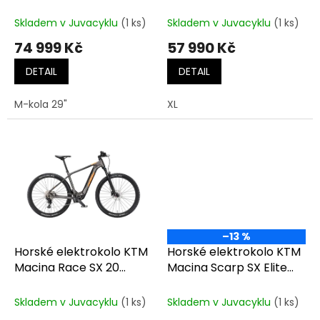
k
Tuscan/Teal
Panasonic Steel Blue
t
Skladem v Juvacyklu
(1 ks)
Skladem v Juvacyklu
(1 ks)
ů
74 999 Kč
57 990 Kč
DETAIL
DETAIL
M-kola 29"
XL
–13 %
Horské elektrokolo KTM
Horské elektrokolo KTM
Macina Race SX 20
Macina Scarp SX Elite
MACHINE GREY MT
FLAMING BLK MT (FRESH
(FRESH ORANGE)
ORANGE)
Skladem v Juvacyklu
(1 ks)
Skladem v Juvacyklu
(1 ks)