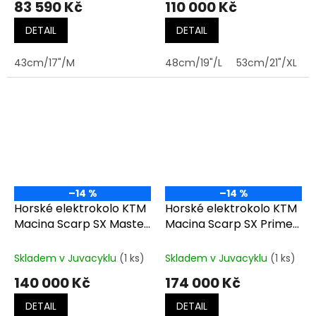
83 590 Kč
110 000 Kč
DETAIL
DETAIL
43cm/17"/M
48cm/19"/L
53cm/21"/XL
–14 %
–14 %
Horské elektrokolo KTM
Horské elektrokolo KTM
Macina Scarp SX Master
Macina Scarp SX Prime
BURNT ORANGE MT
VELVET PETROL MATT
(DARK ORANGE)
(BLK+GOLD)
Skladem v Juvacyklu
(1 ks)
Skladem v Juvacyklu
(1 ks)
140 000 Kč
174 000 Kč
DETAIL
DETAIL