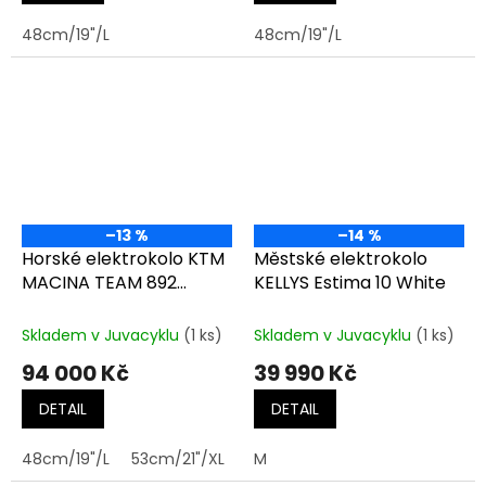
48cm/19"/L
48cm/19"/L
–13 %
–14 %
Horské elektrokolo KTM
Městské elektrokolo
MACINA TEAM 892
KELLYS Estima 10 White
FRESH ORANGE (BLACK)
Skladem v Juvacyklu
(1 ks)
Skladem v Juvacyklu
(1 ks)
94 000 Kč
39 990 Kč
DETAIL
DETAIL
48cm/19"/L
53cm/21"/XL
M