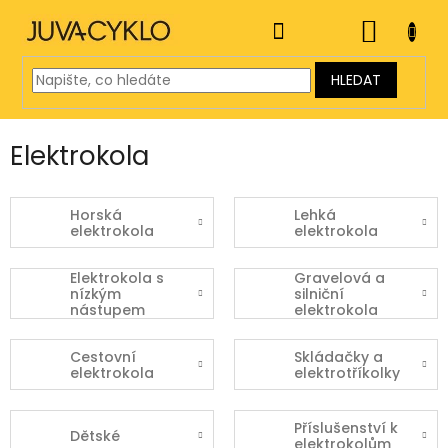
Přejít
na
NÁKUP
obsah
KOŠÍK
HLEDAT
Elektrokola
Horská
Lehká
elektrokola
elektrokola
Elektrokola s
Gravelová a
nízkým
silniční
nástupem
elektrokola
Cestovní
Skládačky a
elektrokola
elektrotříkolky
Příslušenství k
Dětské
elektrokolům