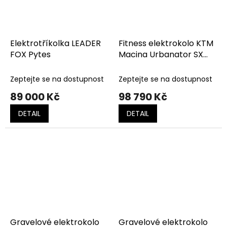
Elektrotříkolka LEADER
Fitness elektrokolo KTM
FOX Pytes
Macina Urbanator SX
OLIVE PEARL MATT
(BLACK+AMBER)
Zeptejte se na dostupnost
Zeptejte se na dostupnost
89 000 Kč
98 790 Kč
DETAIL
DETAIL
Gravelové elektrokolo
Gravelové elektrokolo