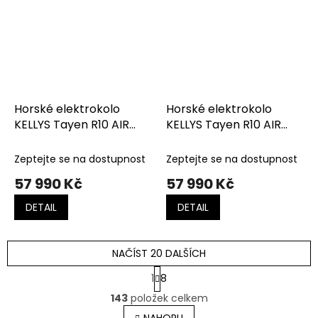
Horské elektrokolo
Horské elektrokolo
KELLYS Tayen R10 AIR
KELLYS Tayen R10 AIR
Panasonic Pastel Green
Panasonic Rose Gold
Zeptejte se na dostupnost
Zeptejte se na dostupnost
57 990 Kč
57 990 Kč
DETAIL
DETAIL
NAČÍST 20 DALŠÍCH
S
1
8
t
O
r
143
položek celkem
v
á
NAHORU