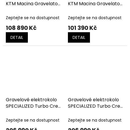
KTM Macina Gravelator
KTM Macina Gravelator
SX 10 FRESH ORANGE
SX 20 OXYGEN GREEN
(DARK ORANGE)
(FRESH ORANGE)
Zeptejte se na dostupnost
Zeptejte se na dostupnost
108 890 Kč
101 390 Kč
DETAIL
DETAIL
Gravelové elektrokolo
Gravelové elektrokolo
SPECIALIZED Turbo Creo
SPECIALIZED Turbo Creo
2 Expert Gloss Black
2 Expert Satin Cooper /
Pearl/ Birch/ Black Pearl
Red Pearl / Doppio
Zeptejte se na dostupnost
Zeptejte se na dostupnost
Speckle