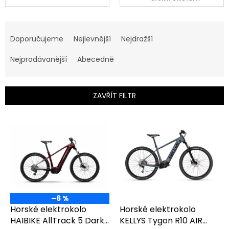
Ř
a
Doporučujeme
Nejlevnější
Nejdražší
z
e
Nejprodávanější
Abecedně
n
í
p
ZAVŘÍT FILTR
r
o
V
d
ý
u
p
k
i
t
s
ů
p
r
o
–6 %
d
Horské elektrokolo
Horské elektrokolo
u
HAIBIKE AllTrack 5 Dark
KELLYS Tygon R10 AIR