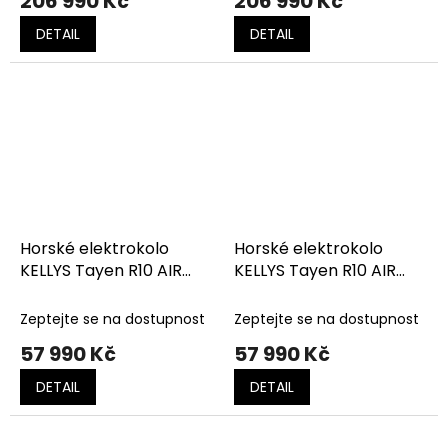
206 990 Kč
206 990 Kč
DETAIL
DETAIL
Horské elektrokolo
Horské elektrokolo
KELLYS Tayen R10 AIR
KELLYS Tayen R10 AIR
Panasonic Azure
Panasonic Magic Pink
Zeptejte se na dostupnost
Zeptejte se na dostupnost
57 990 Kč
57 990 Kč
DETAIL
DETAIL