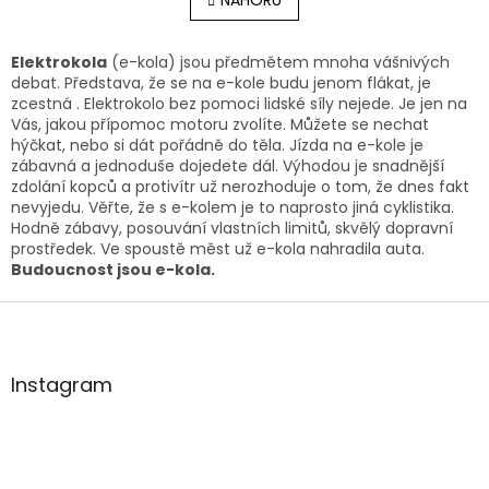
l
n
á
k
o
d
v
a
Elektrokola
(e-kola) jsou předmětem mnoha vášnivých
á
c
debat. Představa, že se na e-kole budu jenom flákat, je
n
í
zcestná . Elektrokolo bez pomoci lidské síly nejede. Je jen na
í
p
Vás, jakou přípomoc motoru zvolíte. Můžete se nechat
r
hýčkat, nebo si dát pořádně do těla. Jízda na e-kole je
v
zábavná a jednoduše dojedete dál. Výhodou je snadnější
k
zdolání kopců a protivítr už nerozhoduje o tom, že dnes fakt
y
nevyjedu. Věřte, že s e-kolem je to naprosto jiná cyklistika.
v
Hodně zábavy, posouvání vlastních limitů, skvělý dopravní
ý
prostředek. Ve spoustě měst už e-kola nahradila auta.
p
Budoucnost jsou e-kola.
i
Z
s
u
á
p
a
Instagram
t
í