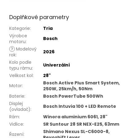
Doplňkové parametry
Kategorie
:
Tria
Výrobce
Bosch
motoru
:
?
Modelový
2026
rok
:
Kolo podle
Univerzální
typu rámu
:
Velikost kol
:
28"
Bosch Active Plus Smart System,
Motor
:
250W, 25km/h, 50Nm
Baterie
:
Bosch PowerTube 500Wh
Displej
Bosch Intuvia 100 + LED Remote
(ovladač)
:
Rám
:
Winora aluminium 6061, 28"
Vidlice
:
SR Suntour 28 SR NEX-E25, 63mm
Shimano Nexus SL-C6000-8,
Řazení
:
Revoshift Lever