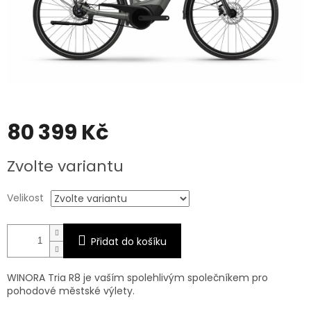
80 399 Kč
Měrná
Zvolte variantu
cena:
Velikost
Přidat do košíku
WINORA Tria R8 je vaším spolehlivým společníkem pro
pohodové městské výlety.