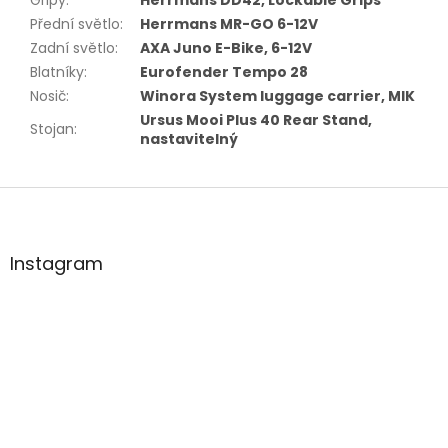
Gripy
:
Herrmans DD42, Lockable Grips
Přední světlo
:
Herrmans MR-GO 6-12V
Zadní světlo
:
AXA Juno E-Bike, 6-12V
Blatníky
:
Eurofender Tempo 28
Nosič
:
Winora System luggage carrier, MIK
Ursus Mooi Plus 40 Rear Stand,
Stojan
:
nastavitelný
Z
á
p
a
Instagram
t
í