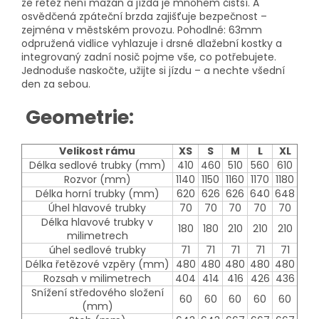
že řetěz není mazán a jízda je mnohem čistší. A
osvědčená zpáteční brzda zajišťuje bezpečnost –
zejména v městském provozu. Pohodlné: 63mm
odpružená vidlice vyhlazuje i drsné dlažební kostky a
integrovaný zadní nosič pojme vše, co potřebujete.
Jednoduše naskočte, užijte si jízdu – a nechte všední
den za sebou.
Geometrie:
Velikost rámu
XS
S
M
L
XL
Délka sedlové trubky (mm)
410
460
510
560
610
Rozvor (mm)
1140
1150
1160
1170
1180
Délka horní trubky (mm)
620
626
626
640
648
Úhel hlavové trubky
70
70
70
70
70
Délka hlavové trubky v
180
180
210
210
210
milimetrech
úhel sedlové trubky
71
71
71
71
71
Délka řetězové vzpěry (mm)
480
480
480
480
480
Rozsah v milimetrech
404
414
416
426
436
Snížení středového složení
60
60
60
60
60
(mm)