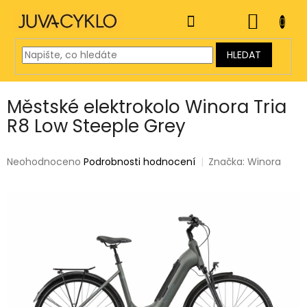
Přejít
na
NÁKUP
obsah
KOŠÍK
HLEDAT
Městské elektrokolo Winora Tria
R8 Low Steeple Grey
Průměrné
Neohodnoceno
Podrobnosti hodnocení
Značka:
Winora
hodnocení
produktu
je
0,0
z
5
hvězdiček.