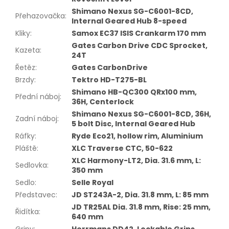
Shimano Nexus SG-C6001-8CD,
Přehazovačka
:
Internal Geared Hub 8-speed
Kliky
:
Samox EC37 ISIS Crankarm 170 mm
Gates Carbon Drive CDC Sprocket,
Kazeta
:
24T
Řetěz
:
Gates CarbonDrive
Brzdy
:
Tektro HD-T275-BL
Shimano HB-QC300 QRx100 mm,
Přední náboj
:
36H, Centerlock
Shimano Nexus SG-C6001-8CD, 36H,
Zadní náboj
:
5 bolt Disc, Internal Geared Hub
Ráfky
:
Ryde Eco21, hollow rim, Aluminium
Pláště
:
XLC Traverse CTC, 50-622
XLC Harmony-LT2, Dia. 31.6 mm, L:
Sedlovka
:
350 mm
Sedlo
:
Selle Royal
Představec
:
JD ST243A-2, Dia. 31.8 mm, L: 85 mm
JD TR25AL Dia. 31.8 mm, Rise: 25 mm,
Řidítka
:
640 mm