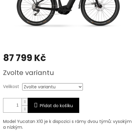
87 799 Kč
Měrná
Zvolte variantu
cena:
Velikost
Přidat do košíku
Model Yucatan X10 je k dispozici s rámy dvou týmů: vysokým
a nízkým.