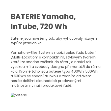
BATERIE Yamaha,
InTube, 720 Wh
Baterie jsou navrženy tak, aby vyhovovaly různým
typům jízdních kol
Yamaha e-Bike Systems nabízí celou řadu baterií
„Multi-Location“ s kompaktním, stylovým tvarem,
které lze snadno začlenit do rámu, a nabízí tak
vysokou míru svobody designu při montáži do rámu
kola.
Kromě toho jsou baterie typu 400Wh, 500Wh
a 630Wh se spodní trubkou a zadním držákem
nosiče dalšími dlouhodobě prodávanými
možnostmi v naší produktové řadě.