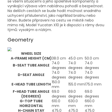
se všemi situacemi a jeho spolehlivé komponenty a
vynikající výbava vám nabídnou pohodlí a bezpečnost.
Na delších cestách se bude hodit možnost snadného
uchycení příslušenství, jako například brašnu nebo
láhev. Budete připraveni na cestu ve městě nebo
mimo něj. Model Yucatan X10 je k dispozici s rámy dvou
týmů: vysokým a nízkým.
Geometry
WHEEL SIZE
A-
FRAME HEIGHT (CM)
38.0 cm
45.0 cm
50.0 cm
74.0
74.0
74.0
B-
SEAT TUBE ANGLE
degrees
degrees
degrees
74.0
74.0
74.0
D-
SEAT ANGLE
degrees
degrees
degrees
150.0
E-
HEAD TUBE LENGTH
155.0 mm
175.0 mm
mm
F-
HEAD TUBE ANGLE
69.0
69.0
69.0
(DEGREES)
degrees
degrees
degrees
G-
TOP TUBE
610.0
630.0
660.0
HORIZONTAL
mm
mm
mm
H-
CHAIN STAY
475.0
475.0
475.0