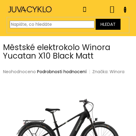
Přejít
na
NÁKUP
obsah
KOŠÍK
HLEDAT
Městské elektrokolo Winora
Yucatan X10 Black Matt
Průměrné
Neohodnoceno
Podrobnosti hodnocení
Značka:
Winora
hodnocení
produktu
je
0,0
z
5
hvězdiček.