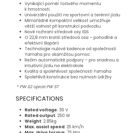
Vynikající poměr točivého momentu
k hmotnosti
Univerzální použití na sportovní a terénní jízdu
Mimořádně kompaktní velikost umožňuje
větší volnost při konstrukci podvozku
Nové rozhraní středové osy ISIS
O 22,8 mm kratší středová osa – pohodlné a
efektivní šlapání
Technologie nulové kadence od společnosti
Yamaha pro okamžitou pomoc
Režim automatické podpory – pro snadnou a
intuitivní jízdu na elektrokole
Kvalita a spolehlivost společnosti Yamaha
Spolehlivá konstrukce bez nutnosti údržby
* PW S2 oproti PW ST
SPECIFICATIONS
Rated voltage
: 36 V
Rated output
: 250 W
Weight
: 2.85kg
Max. assist speed
: 25 km/h
Max. drive torque
: 75 Nm