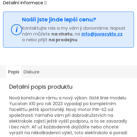
Detailní informace
Našli jste jinde lepší cenu?
Kontaktujte nás a my vám ji dorovnáme. Napsat
nám můžete
na chatu
, na
info@juvacyklo.cz
a nebo přijít
na prodejnu
.
Popis
Diskuze
Detailní popis produktu
Nová konstrukce rámu a nový výkon: čisté linie modelu
Yucatan X10 pro rok 2023 vypadají po kompletním
faceliftu ještě sportovněji. Nový motor PW-S2 od
společnosti Yamaha vám při dobrodružstvích na
elektrokole zajistí ještě vyšší podporu, a to se zavazadly
i bez nich. Ať už každodenně dojíždíte nebo chcete
vyrazit na několikadenní výlet, toto elektrokolo si poradí