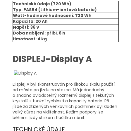
Technické údaje (720 Wh)
Typ: PASB4 (Lithium-iontová baterie)
Watt-hodinové hodnocení: 720 Wh
Kapacita: 20 Ah
Napětí: 36 V
Doba nabíjení: přibl. 6 h
Hmotnost: 4 kg
DISPLEJ-Display A
Displej A byl zkonstruován pro širokou škálu použití,
od města po jízdu na stezce. Má jednoduchý
a snadno ovladatelný rozměrný displej z tekutých
krystalů s funkcí rychlosti a kapacity baterie. Při
jízdě za ztížených venkovních podmínek byl kladen
velký důraz na viditelnost. Režim podpory lze
během jízdy stiskem tlačítka měnit.
TECHNICKÉ ÚDAJE