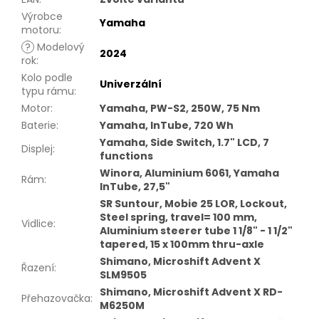
Výrobce
Yamaha
motoru
:
?
Modelový
2024
rok
:
Kolo podle
Univerzální
typu rámu
:
Motor
:
Yamaha, PW-S2, 250W, 75 Nm
Baterie
:
Yamaha, InTube, 720 Wh
Yamaha, Side Switch, 1.7" LCD, 7
Displej
:
functions
Winora, Aluminium 6061, Yamaha
Rám
:
InTube, 27,5"
SR Suntour, Mobie 25 LOR, Lockout,
Steel spring, travel= 100 mm,
Vidlice
:
Aluminium steerer tube 1 1/8" - 1 1/2"
tapered, 15 x 100mm thru-axle
Shimano, Microshift Advent X
Řazení
:
SLM9505
Shimano, Microshift Advent X RD-
Přehazovačka
:
M6250M