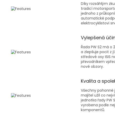
Díky rozsáhlým zk
tradicí motorsport
jednoho z průkopní
automatické podpo
elektrocyklistovi sn
Vylepšená účin
Řada PW S2 má o 22
a zlepšuje pocit z 
středové osy ISIS n
převodníkem vpřed
nové obzory.
Kvalita a spol
Všechny pohonné je
majitel užil co nejv
jednotka řady PW S2
vyrobena podle nej
komponentů.