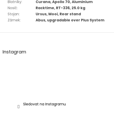
Blatníky
:
Curana, Apollo 70, Aluminium
Nosič
:
Racktime, RT-336, 25.0 kg
Stojan
:
Ursus, Mooi, Rear stand
Zámek
:
Abus, upgradable over Plus System
Z
á
p
a
Instagram
t
í
Sledovat na Instagramu