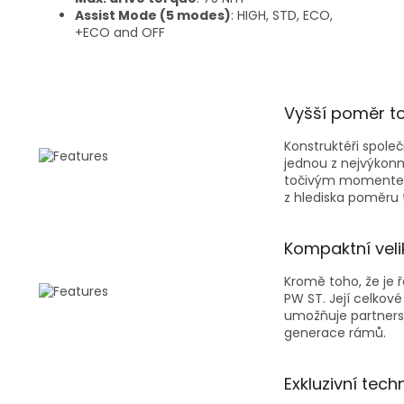
Assist Mode (5 modes)
: HIGH, STD, ECO,
+ECO and OFF
Vyšší poměr t
Konstruktéři spole
jednou z nejvýkonn
točivým momentem 
z hlediska poměru
Kompaktní veli
Kromě toho, že je 
PW ST. Její celkov
umožňuje partnersk
generace rámů.
Exkluzivní tec