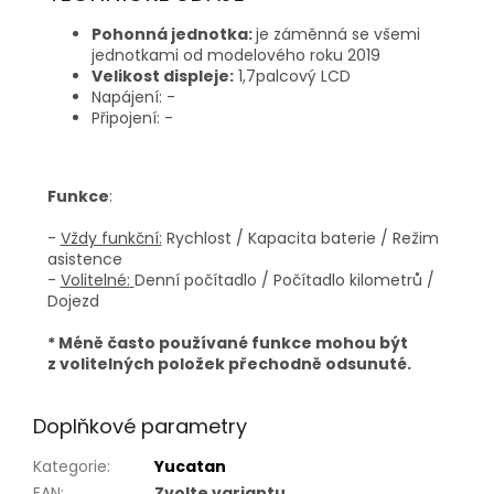
Pohonná jednotka:
je záměnná se všemi
jednotkami od modelového roku 2019
Velikost displeje:
1,7palcový LCD
Napájení: -
Připojení: -
Funkce
:
-
Vždy funkční:
Rychlost / Kapacita baterie / Režim
asistence
-
Volitelné:
Denní počítadlo / Počítadlo kilometrů /
Dojezd
* Méně často používané funkce mohou být
z volitelných položek přechodně odsunuté.
Doplňkové parametry
Kategorie
:
Yucatan
EAN
:
Zvolte variantu