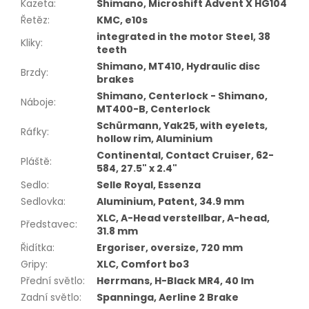
Kazeta
:
Shimano, Microshift Advent X HG104
Řetěz
:
KMC, e10s
integrated in the motor Steel, 38
Kliky
:
teeth
Shimano, MT410, Hydraulic disc
Brzdy
:
brakes
Shimano, Centerlock - Shimano,
Náboje
:
MT400-B, Centerlock
Schürmann, Yak25, with eyelets,
Ráfky
:
hollow rim, Aluminium
Continental, Contact Cruiser, 62-
Pláště
:
584, 27.5" x 2.4"
Sedlo
:
Selle Royal, Essenza
Sedlovka
:
Aluminium, Patent, 34.9 mm
XLC, A-Head verstellbar, A-head,
Představec
:
31.8 mm
Řidítka
:
Ergoriser, oversize, 720 mm
Gripy
:
XLC, Comfort bo3
Přední světlo
:
Herrmans, H-Black MR4, 40 lm
Zadní světlo
:
Spanninga, Aerline 2 Brake