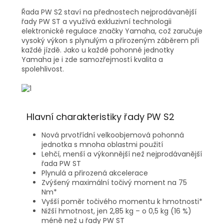
Řada PW S2 staví na přednostech nejprodávanější
řady PW ST a využívá exkluzivní technologii
elektronické regulace značky Yamaha, což zaručuje
vysoký výkon s plynulým a přirozeným záběrem při
každé jízdě. Jako u každé pohonné jednotky
Yamaha je i zde samozřejmostí kvalita a
spolehlivost.
Hlavní charakteristiky řady PW S2
Nová prvotřídní velkoobjemová pohonná
jednotka s mnoha oblastmi použití
Lehčí, menší a výkonnější než nejprodávanější
řada PW ST
Plynulá a přirozená akcelerace
Zvýšený maximální točivý moment na 75
Nm*
Vyšší poměr točivého momentu k hmotnosti*
Nižší hmotnost, jen 2,85 kg – o 0,5 kg (16 %)
méně než u řady PW ST