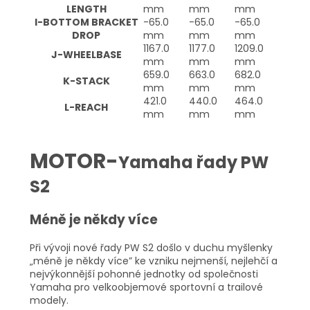
LENGTH
mm
mm
mm
I-
BOTTOM BRACKET
-65.0
-65.0
-65.0
DROP
mm
mm
mm
1167.0
1177.0
1209.0
J-
WHEELBASE
mm
mm
mm
659.0
663.0
682.0
K-
STACK
mm
mm
mm
421.0
440.0
464.0
L-
REACH
mm
mm
mm
MOTOR-
Yamaha řady PW
S2
Méně je někdy více
Při vývoji nové řady PW S2 došlo v duchu myšlenky
„méně je někdy více” ke vzniku nejmenší, nejlehčí a
nejvýkonnější pohonné jednotky od společnosti
Yamaha pro velkoobjemové sportovní a trailové
modely.