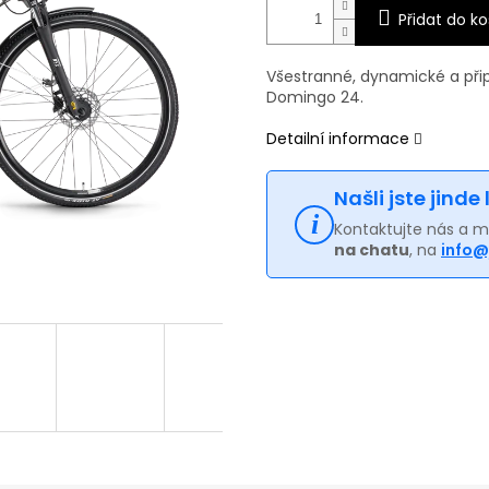
Přidat do ko
Všestranné, dynamické a při
Domingo 24.
Detailní informace
Našli jste jinde
Kontaktujte nás a 
na chatu
, na
info@