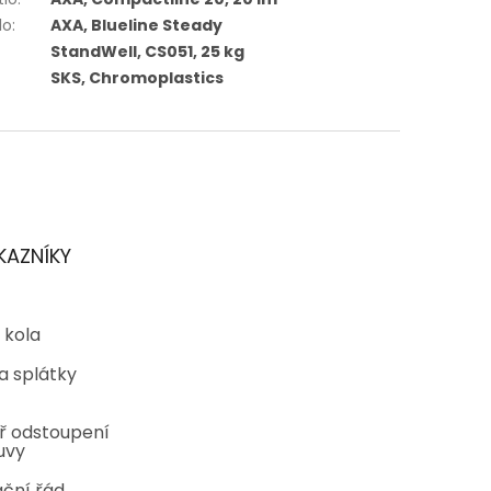
lo
:
AXA, Blueline Steady
StandWell, CS051, 25 kg
SKS, Chromoplastics
KAZNÍKY
 kola
a splátky
ř odstoupení
uvy
ční řád