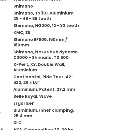
č
:
Shimano
Shimano, TY301, Aluminium,
28 - 48 - 38 teeth
Shimano, HG200, 12 - 32 teeth
KMC, Z8
Shimano EF505, 160mm /
160mm
Shimano, Nexus hub dynamo
C3000 - Shimano, TX 500
X-Pert, X3, Double Wall,
Aluminium
Continental, Ride Tour, 42-
622, 28 x 1.6"
Aluminium, Patent, 27.2 mm
Selle Royal, Wave
Ergoriser
aluminium, Inner clamping,
c
:
25.4 mm
XLC
tlo
:
AXA, Compactline 20, 20 lm