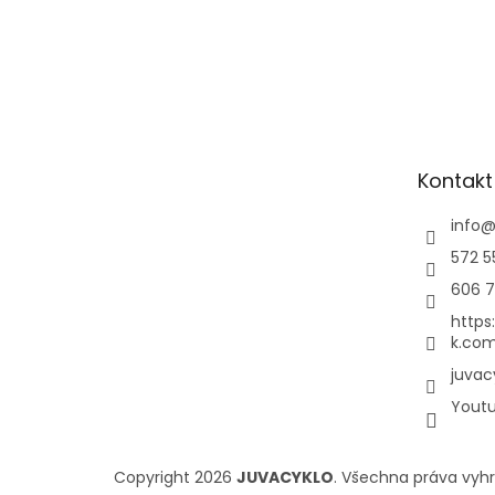
Kontakt
info
572 5
606 7
https
k.com
juvac
Yout
Copyright 2026
JUVACYKLO
. Všechna práva vyh