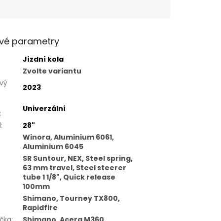
vé parametry
Jízdní kola
Zvolte variantu
vý
2023
Univerzální
:
l
:
28"
Winora, Aluminium 6061,
Aluminium 6045
SR Suntour, NEX, Steel spring,
63 mm travel, Steel steerer
tube 1 1/8", Quick release
100mm
Shimano, Tourney TX800,
Rapidfire
čka
:
Shimano, Acera M360