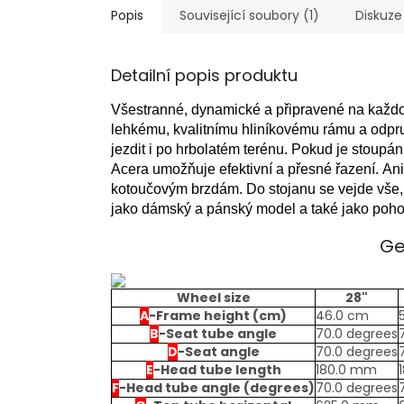
Popis
Související soubory (1)
Diskuze
Detailní popis produktu
Všestranné, dynamické a připravené na každ
lehkému, kvalitnímu hliníkovému rámu a odpru
jezdit i po hrbolatém terénu.
Pokud je stoupán
Acera umožňuje efektivní a přesné řazení.
Ani
kotoučovým brzdám.
Do stojanu se vejde vše,
jako dámský a pánský model a také jako poho
Ge
Wheel size
28"
A
-
Frame height (cm)
46.0 cm
B
-
Seat tube angle
70.0 degrees
D
-
Seat angle
70.0 degrees
E
-
Head tube length
180.0 mm
F
-
Head tube angle (degrees)
70.0 degrees