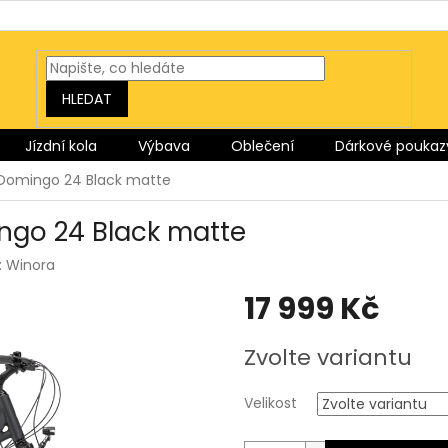
HLEDAT
Jízdní kola
Výbava
Oblečení
Dárkové poukaz
 Domingo 24 Black matte
ngo 24 Black matte
:
Winora
17 999 Kč
Měrná
Zvolte variantu
cena:
Velikost