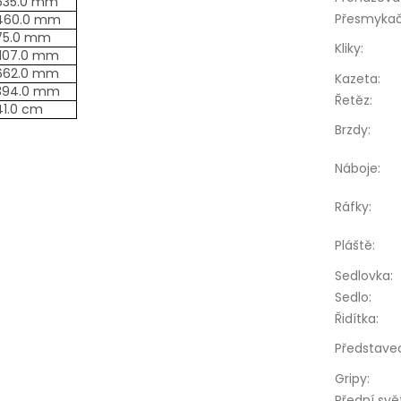
635.0 mm
Přesmyka
460.0 mm
75.0 mm
Kliky
:
1107.0 mm
662.0 mm
Kazeta
:
394.0 mm
Řetěz
:
41.0 cm
Brzdy
:
Náboje
:
Ráfky
:
Pláště
:
Sedlovka
:
Sedlo
:
Řidítka
:
Představe
Gripy
:
Přední svě