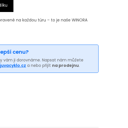
šíku
pravené na každou túru – to je naše WINORA
 lepší cenu?
my vám ji dorovnáme. Napsat nám můžete
juvacyklo.cz
a nebo přijít
na prodejnu
.