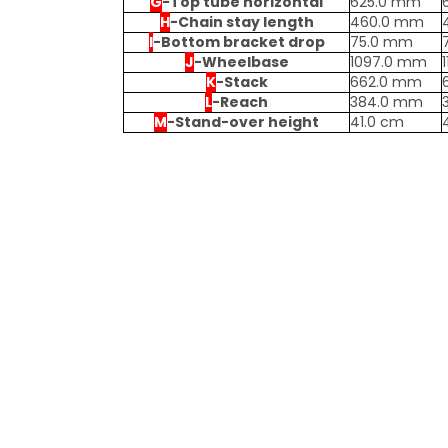
G
-
Top tube horizontal
625.0 mm
H
-
Chain stay length
460.0 mm
I
-
Bottom bracket drop
75.0 mm
J
-
Wheelbase
1097.0 mm
K
-
Stack
662.0 mm
L
-
Reach
384.0 mm
M
-
Stand-over height
41.0 cm