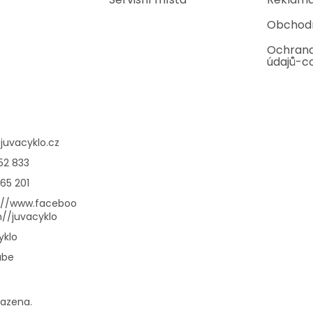
Obchod
Ochrana
údajů-c
@
juvacyklo.cz
52 833
65 201
://www.faceboo
//juvacyklo
yklo
ube
razena.