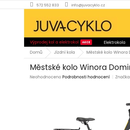
Přejít
572 552 833
info@juvacyklo.cz
na
obsah
Výprodej kol a elektrokol
Elektrokola
Domů
Jízdní kola
Městské kolo Winora
Městské kolo Winora Domi
Průměrné
Neohodnoceno
Podrobnosti hodnocení
Značka
hodnocení
produktu
je
0,0
z
5
hvězdiček.