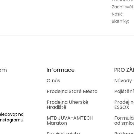
Zadní svět
Nosič
:
Blatníky
:
ram
Informace
PRO ZÁ
O nás
Návody
Prodejna Staré Město
Pojištění
Prodejna Uherské
Prodej n
Hradiště
ESSOX
Sledovat na
MTB JUVA-AMTECH
Formulá
Instagramu
Maraton
od smlo
Servisní místa
Reklama