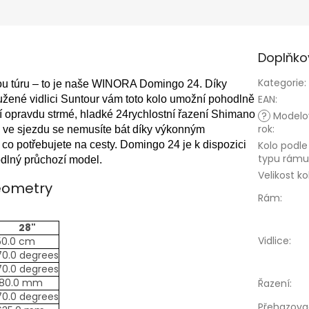
Doplňko
Kategorie
:
ou túru – to je naše WINORA Domingo 24. Díky
EAN
:
žené vidlici Suntour vám toto kolo umožní pohodlně
í opravdu strmé, hladké 24rychlostní řazení Shimano
?
Modelo
rok
:
 ve sjezdu se nemusíte bát díky výkonným
 co potřebujete na cesty.
Domingo 24 je k dispozici
Kolo podle
typu rámu
dlný průchozí model.
Velikost ko
ometry
Rám
:
28"
Vidlice
:
50.0 cm
70.0 degrees
70.0 degrees
180.0 mm
Řazení
:
70.0 degrees
Přehazova