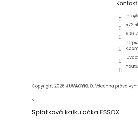
Kontakt
info
572 5
606 7
https
k.com
juvac
Yout
Copyright 2026
JUVACYKLO
. Všechna práva vyh
×
Splátková kalkulačka ESSOX