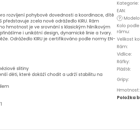
Kategorie
:
EAN
:
ro rozvíjení pohybové dovednosti a koordinace, dítě
?
Modelov
S představuje zcela nové odrážedlo KIRU. Rám
Kolo podle
eho hmotnost je ve srovnání s klasickým hliníkovým
rámu
:
inášíme i unikátní design, dynamické linie a tvary.
ěže. Odrážedlo KIRU je certifikováno podle normy EN-
Velikost ko
Rám
:
Vidlice
:
Ráfky
:
éziové slitiny
Pláště
:
í děti, které dokáží chodit a udrží stabilitu na
Gripy
:
filem
Hmotnost
:
Položka 
1