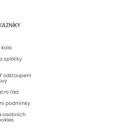
KAZNÍKY
 kola
a splátky
ř odstoupení
uvy
ční řád
ní podmínky
 osobních
ookies