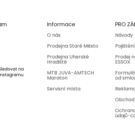
ram
Informace
PRO ZÁ
O nás
Návody
Prodejna Staré Město
Pojištění
Prodejna Uherské
Prodej n
Hradiště
ESSOX
Sledovat na
MTB JUVA-AMTECH
Formulá
Instagramu
Maraton
od smlo
Servisní místa
Reklama
Obchod
Ochrana
údajů-c