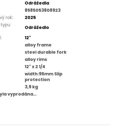
Odrážedla
8585053808923
ý rok
:
2025
 typu
Odrážedlo
l
:
12"
alloy frame
steel durable fork
alloy rims
12" x 2 1/4
width:95mm Slip
protection
3,9 kg
byla vyprodána…