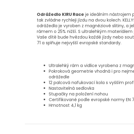
Odrážedlo KIRU Race
je ideálním nástrojem p
tak zvládne rychleji jízdu na dvou kolech.
KELLY
odrážedla je vyroben z magnéziové slitiny, a j
rámem o 25% nižší. S ultralehkým materiálem př
Vaše dítě bude hvězdou každé jízdy nebo sout
71 a splňuje nejvyšší evropské standardy.
Ultralehký rám a vidlice vyrobena z magn
Pokroková geometrie vhodná i pro nejmenš
odrážedle
12 palcová nafukovací kola s vyšším pro
Nastavitelná sedlovka
Stupačky na položení nohou
Certifikované podle evropské normy EN 7
Hmotnost 4,1 kg
Z
á