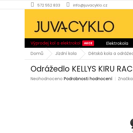
Přejít
572 552 833
info@juvacyklo.cz
na
obsah
Výprodej kol a elektrokol
Elektrokola
Domů
Jízdní kola
Dětská kola a odráže
Odrážedlo KELLYS KIRU RAC
Průměrné
Neohodnoceno
Podrobnosti hodnocení
Značka
hodnocení
produktu
je
0,0
z
5
hvězdiček.