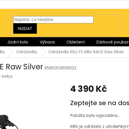
HLEDAT
Jízdní kola
Výbava
Oblečení
Dárkové poukaz
dla
Odrážedla
Odrážedlo KELLYS KIRU RACE Raw Silver
E Raw Silver
8585053808923
:
Kellys
4 390 Kč
Měrná
Zeptejte se na do
cena:
Položka byla vyprodána…
KIRU je odráželo z ultraleh