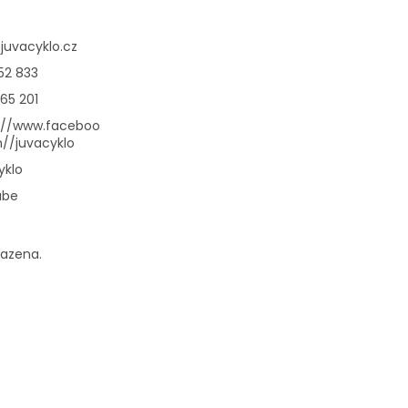
@
juvacyklo.cz
52 833
65 201
://www.faceboo
//juvacyklo
yklo
ube
razena.