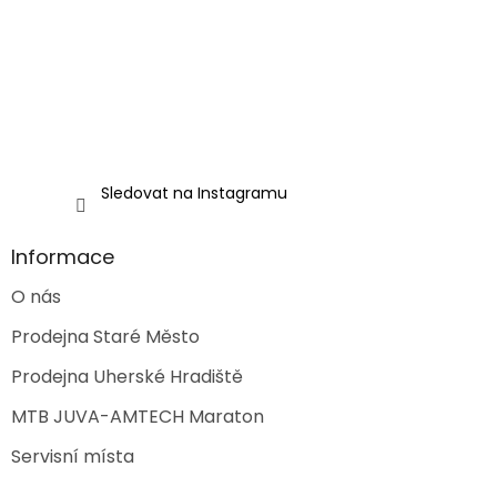
í
p
r
v
k
y
v
ý
p
i
Sledovat na Instagramu
s
u
Informace
O nás
Prodejna Staré Město
Prodejna Uherské Hradiště
MTB JUVA-AMTECH Maraton
Servisní místa