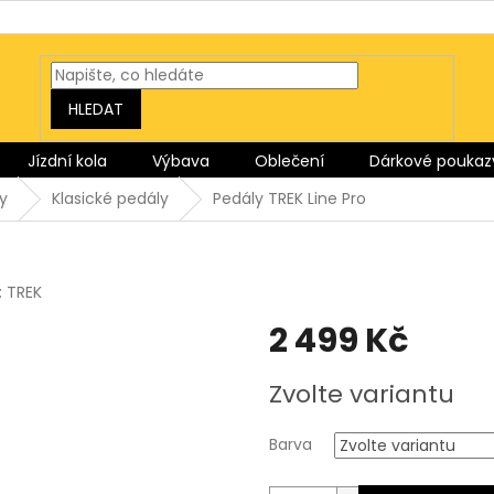
HLEDAT
Jízdní kola
Výbava
Oblečení
Dárkové poukaz
y
Klasické pedály
Pedály TREK Line Pro
:
TREK
2 499 Kč
Měrná
Zvolte variantu
cena:
Barva