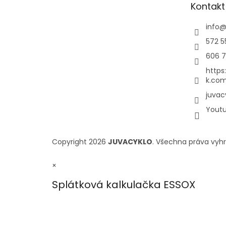
Kontakt
info
572 5
606 7
https
k.com
juvac
Yout
Copyright 2026
JUVACYKLO
. Všechna práva vyh
×
Splátková kalkulačka ESSOX