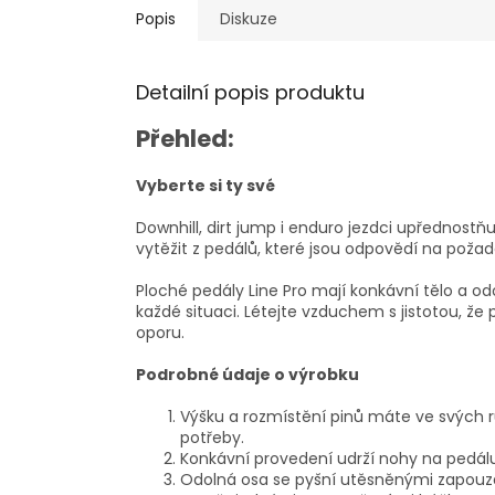
Popis
Diskuze
Detailní popis produktu
Přehled:
Vyberte si ty své
Downhill, dirt jump i enduro jezdci upřednostňu
vytěžit z pedálů, které jsou odpovědí na požad
Ploché pedály Line Pro mají konkávní tělo a od
každé situaci. Létejte vzduchem s jistotou, 
oporu.
Podrobné údaje o výrobku
Výšku a rozmístění pinů máte ve svých r
potřeby.
Konkávní provedení udrží nohy na pedálu 
Odolná osa se pyšní utěsněnými zapouzd