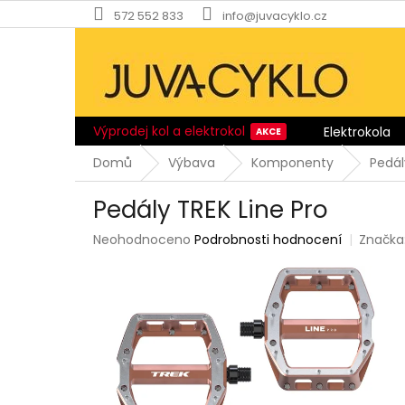
Přejít
572 552 833
info@juvacyklo.cz
na
obsah
Výprodej kol a elektrokol
Elektrokola
Domů
Výbava
Komponenty
Pedál
Pedály TREK Line Pro
Průměrné
Neohodnoceno
Podrobnosti hodnocení
Značka
hodnocení
produktu
je
0,0
z
5
hvězdiček.