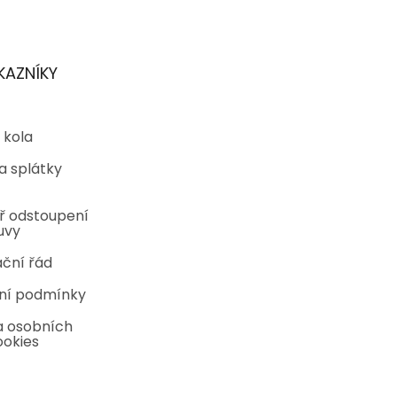
KAZNÍKY
 kola
a splátky
ř odstoupení
uvy
ční řád
ní podmínky
 osobních
ookies