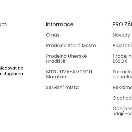
ram
Informace
PRO ZÁ
O nás
Návody
Prodejna Staré Město
Pojištění
Prodejna Uherské
Prodej n
Hradiště
ESSOX
Sledovat na
MTB JUVA-AMTECH
Formulá
Instagramu
Maraton
od smlo
Servisní místa
Reklama
Obchod
Ochrana
údajů-c