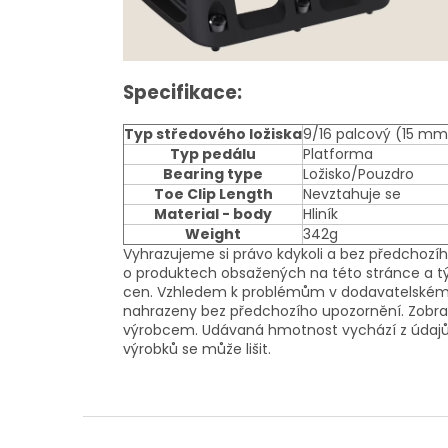
Specifikace:
Typ středového ložiska
9/16 palcový (15 mm
Typ pedálu
Platforma
Bearing type
Ložisko/Pouzdro
Toe Clip Length
Nevztahuje se
Material - body
Hliník
Weight
342g
Vyhrazujeme si právo kdykoli a bez předchoz
o produktech obsažených na této stránce a týk
cen. Vzhledem k problémům v dodavatelském ř
nahrazeny bez předchozího upozornění. Zobra
výrobcem. Udávaná hmotnost vychází z údajů 
výrobků se může lišit.
Z