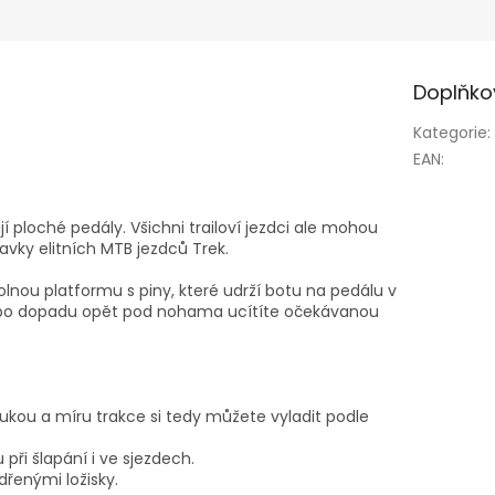
Doplňko
Kategorie
:
EAN
:
jí ploché pedály. Všichni trailoví jezdci ale mohou
avky elitních MTB jezdců Trek.
olnou platformu s piny, které udrží botu na pedálu v
že po dopadu opět pod nohama ucítíte očekávanou
ukou a míru trakce si tedy můžete vyladit podle
při šlapání i ve sjezdech.
řenými ložisky.