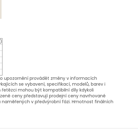
)
ího upozornění provádět změny v informacích
ajících se vybavení, specifikací, modelů, barev i
etězci mohou být kompatibilní díly kdykoli
zené ceny představují prodejní ceny navrhované
naměřených v předvýrobní fázi. Hmotnost finálních