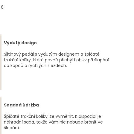
T6.
Vydutý design
Slitinový pedál s vydutým designem a špičaté
trakční kolíky, které pevně přichytí obuv při šlapání
do kopců a rychlých sjezdech.
Snadná údržba
Špičaté trakční kolíky lze vyměnit. K dispozici je
náhradní sada, takže vám nic nebude bránit ve
šlapání.