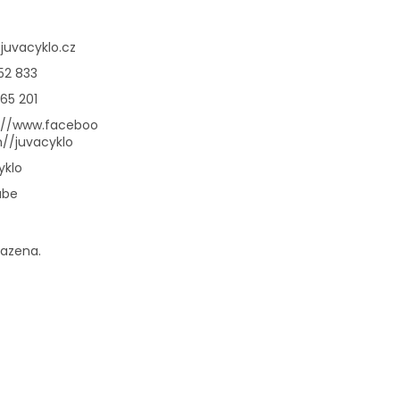
@
juvacyklo.cz
52 833
65 201
://www.faceboo
//juvacyklo
yklo
ube
razena.