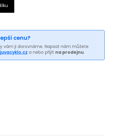
šíku
 lepší cenu?
my vám ji dorovnáme. Napsat nám můžete
juvacyklo.cz
a nebo přijít
na prodejnu
.