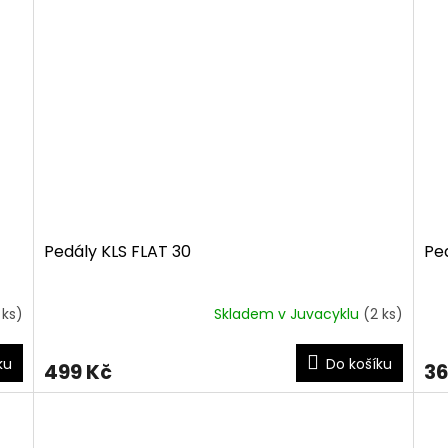
Pedály KLS FLAT 30
Pe
 ks)
Skladem v Juvacyklu
(2 ks)
Průměrné
Pr
hodnocení
ho
produktu
pro
ku
Do košíku
499 Kč
36
je
je
4,0
5,0
z
z
5
5