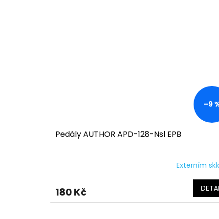
–9 
Pedály AUTHOR APD-128-Nsl EPB
Externím sk
DETAI
180 Kč