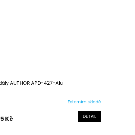
dály AUTHOR APD-427-Alu
Externím skladě
DETAIL
5 Kč