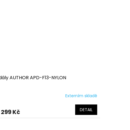
dály AUTHOR APD-F13-NYLON
Externím skladě
DETAIL
299 Kč