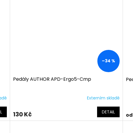
–34 %
Pedály AUTHOR APD-Ergo5-Cmp
Pe
ladě
Externím skladě
L
DETAIL
130 Kč
od