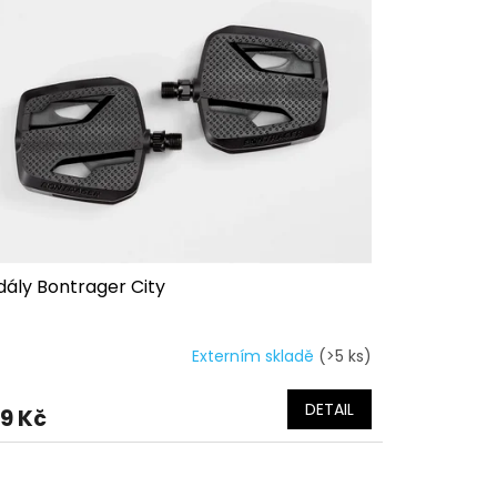
dály Bontrager City
Externím skladě
(>5 ks)
DETAIL
9 Kč