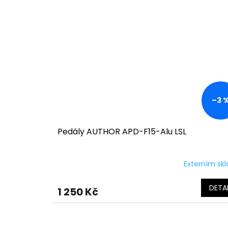
–3 
Pedály AUTHOR APD-F15-Alu LSL
Externím sk
DETAI
1 250 Kč