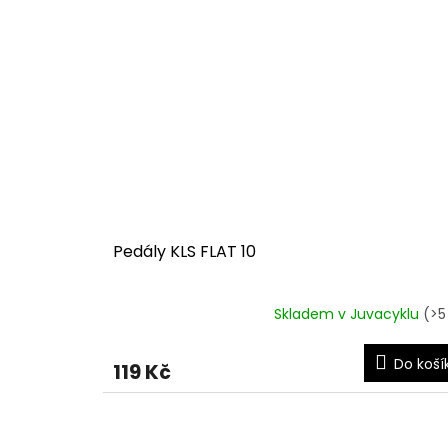
Pedály KLS FLAT 10
Skladem v Juvacyklu
(>5
Do koší
119 Kč