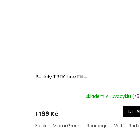
Pedály TREK Line Elite
Skladem v Juvacyklu
(>5
DETAI
1 199 Kč
Black
Miami Green
Roarange
Volt
Radi