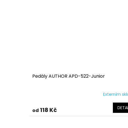
Pedály AUTHOR APD-522-Junior
Externím sk
DETAI
118 Kč
od