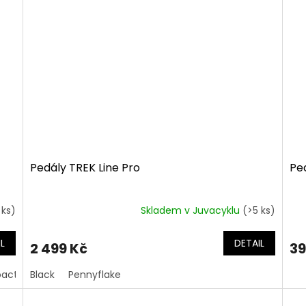
hvězdiček.
hvě
Pedály TREK Line Pro
Pe
 ks)
Skladem v Juvacyklu
(>5 ks)
L
DETAIL
2 499 Kč
39
oactive Red
Black
Olive Green
Pennyflake