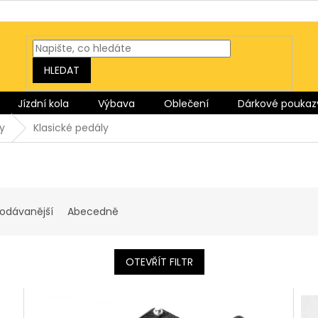
HLEDAT
Jízdní kola
Výbava
Oblečení
Dárkové poukaz
y
Klasické pedály
rodávanější
Abecedně
OTEVŘÍT FILTR