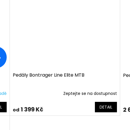
%
Pedály Bontrager Line Elite MTB
Pe
ladě
Zeptejte se na dostupnost
L
DETAIL
1 399 Kč
2 
od