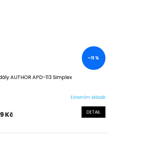
zdiček.
–11 %
dály AUTHOR APD-113 Simplex
Externím skladě
DETAIL
9 Kč