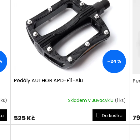
%
–24 %
Pedály AUTHOR APD-F11-Alu
Pe
 ks)
Skladem v Juvacyklu
(1 ks)
ku
Do košíku
79
525 Kč