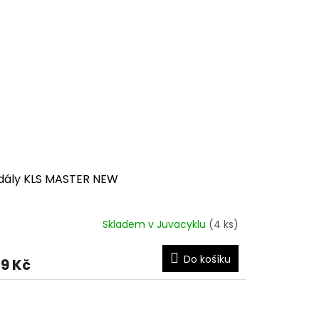
dály KLS MASTER NEW
Skladem v Juvacyklu
(4 ks)
ůměrné
dnocení
duktu
Do košíku
9 Kč