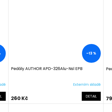
%
–13 %
Pedály AUTHOR APD-326Alu-Nsl EPB
Pe
ladě
Externím skladě
L
DETAIL
260 Kč
79