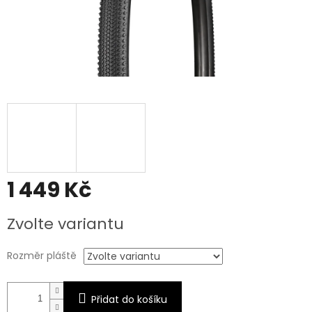
1 449 Kč
Měrná
Zvolte variantu
cena:
Rozměr pláště
Přidat do košíku