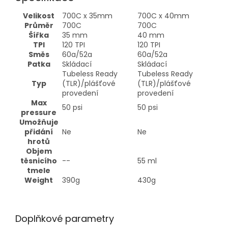
Velikost
700C x 35mm
700C x 40mm
Průměr
700C
700C
Šířka
35 mm
40 mm
TPI
120 TPI
120 TPI
Směs
60a/52a
60a/52a
Patka
Skládací
Skládací
Tubeless Ready
Tubeless Ready
Typ
(TLR)/plášťové
(TLR)/plášťové
provedení
provedení
Max
50 psi
50 psi
pressure
Umožňuje
přidání
Ne
Ne
hrotů
Objem
těsnicího
--
55 ml
tmele
Weight
390g
430g
Doplňkové parametry