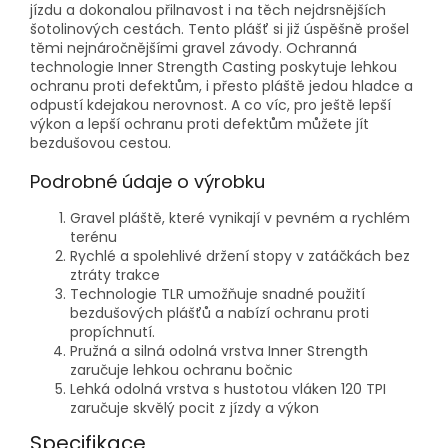
jízdu a dokonalou přilnavost i na těch nejdrsnějších
šotolinových cestách. Tento plášť si již úspěšně prošel
těmi nejnáročnějšími gravel závody. Ochranná
technologie Inner Strength Casting poskytuje lehkou
ochranu proti defektům, i přesto pláště jedou hladce a
odpustí kdejakou nerovnost. A co víc, pro ještě lepší
výkon a lepší ochranu proti defektům můžete jít
bezdušovou cestou.
Podrobné údaje o výrobku
Gravel pláště, které vynikají v pevném a rychlém
terénu
Rychlé a spolehlivé držení stopy v zatáčkách bez
ztráty trakce
Technologie TLR umožňuje snadné použití
bezdušových plášťů a nabízí ochranu proti
propíchnutí.
Pružná a silná odolná vrstva Inner Strength
zaručuje lehkou ochranu bočnic
Lehká odolná vrstva s hustotou vláken 120 TPI
zaručuje skvělý pocit z jízdy a výkon
Specifikace