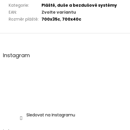
Kategorie
:
Pláště, duše a bezdušové systémy
EAN
:
Zvolte variantu
Rozměr pláště
:
700x35c
,
700x40c
Z
á
p
a
Instagram
t
í
Sledovat na Instagramu