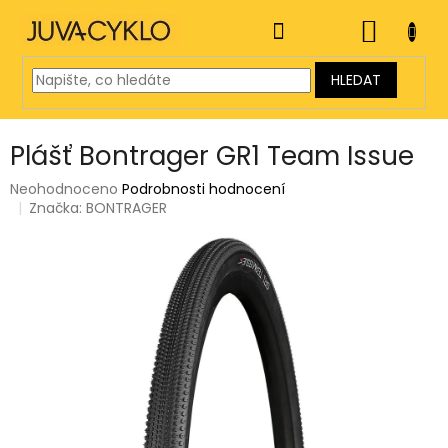
Přejít
na
NÁKUP
obsah
KOŠÍK
HLEDAT
Plášť Bontrager GR1 Team Issue
Průměrné
Neohodnoceno
Podrobnosti hodnocení
hodnocení
Značka:
BONTRAGER
produktu
je
0,0
z
5
hvězdiček.