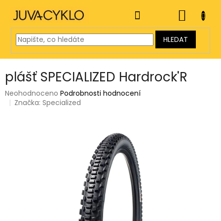
Přejít
na
NÁKUP
obsah
KOŠÍK
HLEDAT
plášť SPECIALIZED Hardrock'R
Průměrné
Neohodnoceno
Podrobnosti hodnocení
hodnocení
Značka:
Specialized
produktu
je
0,0
z
5
hvězdiček.