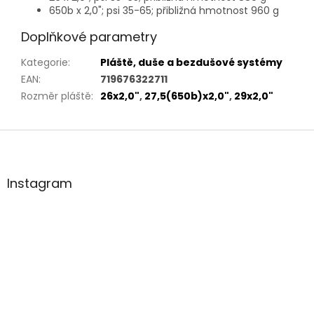
650b x 2,0"; psi 35-65; přibližná hmotnost 960 g
Doplňkové parametry
Kategorie
:
Pláště, duše a bezdušové systémy
EAN
:
719676322711
Rozměr pláště
:
26x2,0"
,
27,5(650b)x2,0"
,
29x2,0"
Z
á
p
a
Instagram
t
í