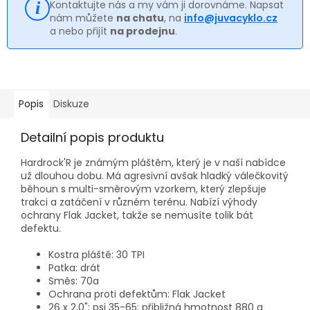
Kontaktujte nás a my vám ji dorovnáme. Napsat
nám můžete
na chatu
, na
info@juvacyklo.cz
a nebo přijít
na prodejnu
.
Popis
Diskuze
Detailní popis produktu
Hardrock'R je známým pláštěm, který je v naší nabídce
už dlouhou dobu. Má agresivní avšak hladký válečkovitý
běhoun s multi-směrovým vzorkem, který zlepšuje
trakci a zatáčení v různém terénu. Nabízí výhody
ochrany Flak Jacket, takže se nemusíte tolik bát
defektu.
Kostra pláště: 30 TPI
Patka: drát
Směs: 70a
Ochrana proti defektům: Flak Jacket
26 x 2,0"; psi 35-65; přibližná hmotnost 880 g