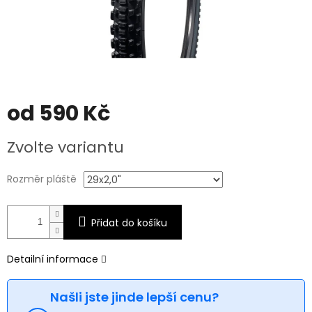
od
590 Kč
Měrná
Zvolte variantu
cena:
Rozměr pláště
Přidat do košíku
Detailní informace
Našli jste jinde lepší cenu?