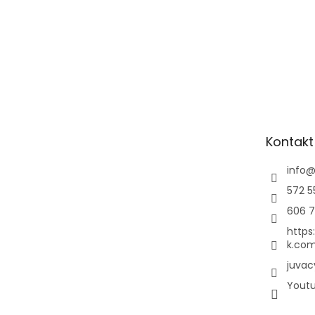
Kontakt
info
572 5
606 7
https
k.com
juvac
Yout