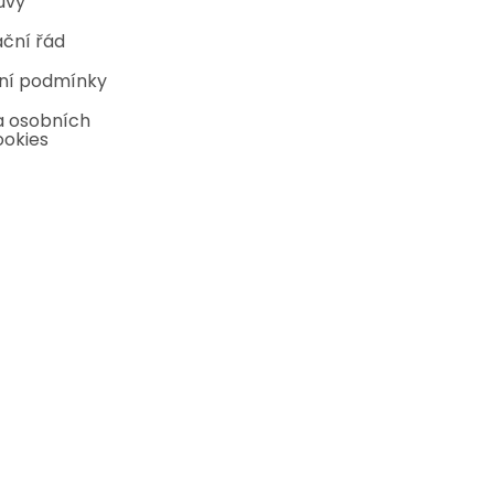
uvy
ční řád
ní podmínky
 osobních
ookies