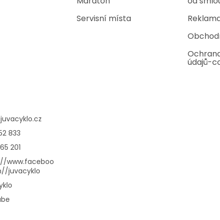
Maraton
od smlo
Servisní místa
Reklama
Obchod
Ochrana
údajů-c
@
juvacyklo.cz
52 833
65 201
://www.faceboo
//juvacyklo
yklo
ube