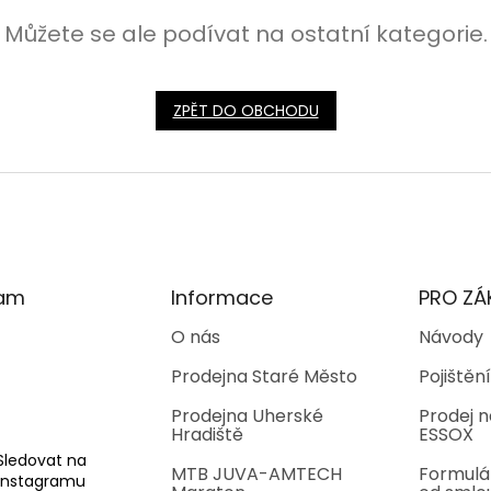
Můžete se ale podívat na ostatní kategorie.
ZPĚT DO OBCHODU
ram
Informace
PRO ZÁ
O nás
Návody
Prodejna Staré Město
Pojištění
Prodejna Uherské
Prodej n
Hradiště
ESSOX
Sledovat na
MTB JUVA-AMTECH
Formulá
Instagramu