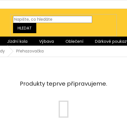
HLEDAT
Jízdní kola
Výbava
Oblečení
Dárkové poukaz
ody
Přehazovačka
Produkty teprve připravujeme.