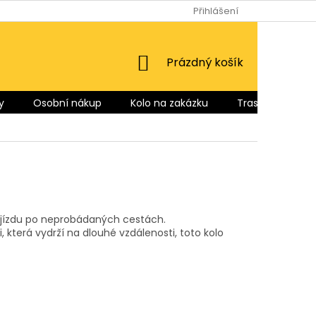
Přihlášení
NÁKUPNÍ
Prázdný košík
KOŠÍK
y
Osobní nákup
Kolo na zakázku
Trasy pro Vás
ou jízdu po neprobádaných cestách.
erá vydrží na dlouhé vzdálenosti, toto kolo