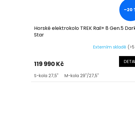
–20 
Horské elektrokolo TREK Rail+ 8 Gen.5 Dar
Star
Externím skladě
(>5
DETAI
119 990 Kč
S-kola 27,5"
M-kola 29"/27,5"