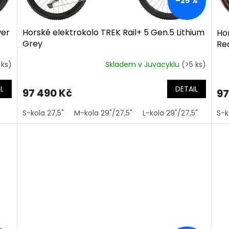
–25 %
wer
Horské elektrokolo TREK Rail+ 5 Gen.5 Lithium
Hor
Grey
Re
 ks)
Skladem v Juvacyklu
(>5 ks)
L
DETAIL
97 490 Kč
97
S-kola 27,5"
M-kola 29"/27,5"
L-kola 29"/27,5"
XL-ko
S-k