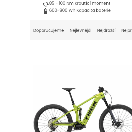
85 - 100 Nm Kroutící moment
600-
800 Wh Kapacita
baterie
Ř
a
Doporučujeme
Nejlevnější
Nejdražší
Nejp
z
e
n
í
p
V
r
ý
o
p
d
i
u
s
k
p
t
r
ů
o
d
u
k