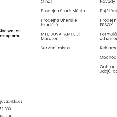
r
O nás
Návody
v
Prodejna Staré Město
Pojištění
k
y
Prodejna Uherské
Prodej n
v
Hradiště
ESSOX
ý
p
Sledovat na
MTB JUVA-AMTECH
Formulá
i
Instagramu
Maraton
od smlo
s
u
Servisní místa
Reklama
Obchod
Ochrana
údajů-c
@
juvacyklo.cz
52 833
65 201