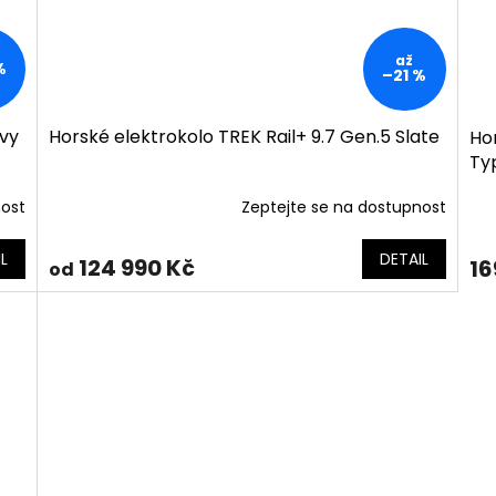
až
%
–21 %
avy
Horské elektrokolo TREK Rail+ 9.7 Gen.5 Slate
Hor
Ty
nost
Zeptejte se na dostupnost
L
DETAIL
124 990 Kč
16
od