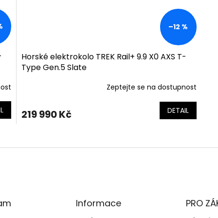
%
–12 %
-
Horské elektrokolo TREK Rail+ 9.9 X0 AXS T-
Type Gen.5 Slate
nost
Zeptejte se na dostupnost
L
DETAIL
219 990 Kč
O
v
l
á
d
a
c
í
ram
Informace
PRO ZÁ
p