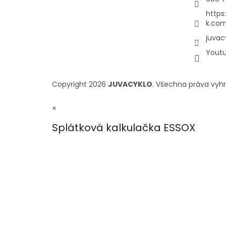
https
k.com
juvac
Yout
Copyright 2026
JUVACYKLO
. Všechna práva vyh
×
Splátková kalkulačka ESSOX