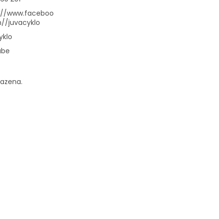
://www.faceboo
//juvacyklo
yklo
ube
razena.