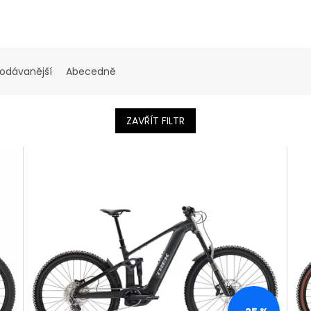
rodávanější
Abecedně
ZAVŘÍT FILTR