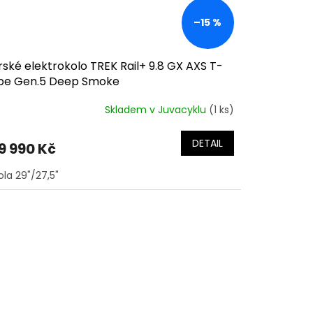
–15 %
ské elektrokolo TREK Rail+ 9.8 GX AXS T-
pe Gen.5 Deep Smoke
Skladem v Juvacyklu
(1 ks)
DETAIL
9 990 Kč
ola 29"/27,5"