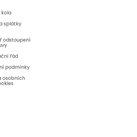
 kola
a splátky
ř odstoupení
uvy
ční řád
ní podmínky
 osobních
ookies