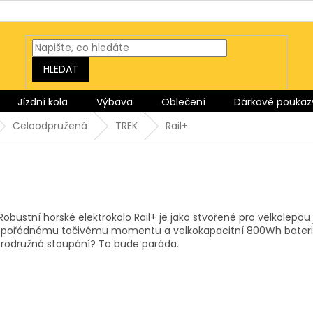
HLEDAT
Jízdní kola
Výbava
Oblečení
Dárkové poukaz
Celoodpružená
TREK
Rail+
Robustní horské elektrokolo Rail+ je jako stvořené pro velkolep
ořádnému točivému momentu a velkokapacitní 800Wh baterii, kt
brodružná stoupání? To bude paráda.