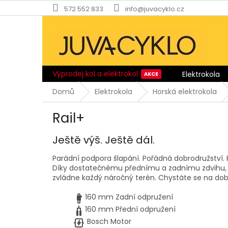
Přejít
572 552 833
info@juvacyklo.cz
na
obsah
Výprodej kol a elektrokol
Elektrokola
Domů
Elektrokola
Horská elektrokola
Rail+
Ještě výš. Ještě dál.
Parádní podpora šlapání. Pořádná dobrodružství. 
Díky dostatečnému přednímu a zadnímu zdvihu, p
zvládne každý náročný terén. Chystáte se na do
160 mm
Zadní odpružení
160 mm
Přední odpružení
Bosch
Motor