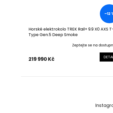
–12 
Horské elektrokolo TREK Rail+ 9.9 X0 AXS T
Type Gen.5 Deep Smoke
Zeptejte se na dostup
DETAI
219 990 Kč
Z
á
p
a
t
Instag
í