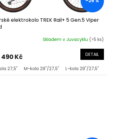
–25 %
ské elektrokolo TREK Rail+ 5 Gen.5 Viper
d
Skladem v Juvacyklu
(>5 ks)
DETAIL
 490 Kč
la 29"/27,5"
ola 27,5"
M-kola 29"/27,5"
L-kola 29"/27,5"
XL-kola 29"/27,