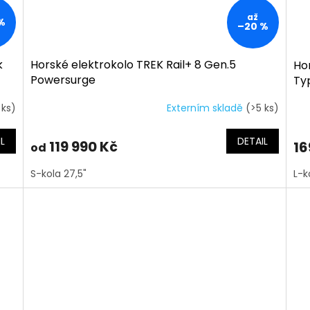
až
%
–20 %
k
Horské elektrokolo TREK Rail+ 8 Gen.5
Hor
Powersurge
Ty
 ks)
Externím skladě
(>5 ks)
L
DETAIL
119 990 Kč
16
od
S-kola 27,5"
L-k