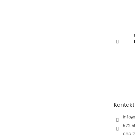
Kontakt
info
572 5
606 7