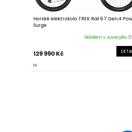
t
ů
Horské elektrokolo TREK Rail 9.7 Gen.4 Po
Surge
Skladem v Juvacyklu
(1
DETAI
129 990 Kč
M