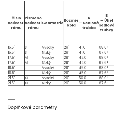
B
Číslo
Písmeno
A
Rozměr
—
Úhel
velikosti
velikosti
Geometrie
—
Sedlová
kola
sedlov
rámu
rámu
trubka
trubky
15.5"
S
Vysoký
29"
41.0
68.0°
15.5"
S
Nízký
29"
41.0
67.6°
17.5"
M
Vysoký
29"
42.0
68.0°
17.5"
M
Nízký
29"
42.0
67.6°
19.5"
L
Vysoký
29"
45.0
68.0°
19.5"
L
Nízký
29"
45.0
67.6°
21.5"
XL
Vysoký
29"
50.0
68.0°
21.5"
XL
Nízký
29"
50.0
67.6°
Doplňkové parametry