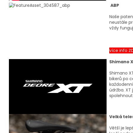
ABP
Naše paten
neustále pr
vždy fungu
více info ZDE
Shimano 
Shimano XT 
bikerů po c
každodenní 
údržba. XT 
spolehnout
Velká tel
Větší je le