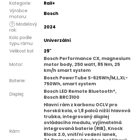
Kategorie
:
Rail+
Výrobce
Bosch
motoru
:
?
Modelový
2024
rok
:
Kolo podle
Univerzální
typu rámu
:
Velikost kol
:
29"
Bosch Performance CX, magnesium
Motor
:
motor body, 250 watt, 85 Nm, 25
km/h smart system
Bosch PowerTube S-625Wh/M,L,XL-
Baterie
:
750Wh, smart system
Bosch LED Remote Bluetooth®,
Displej
:
Bosch BRC3100
Hlavní rám z karbonu OCLV pro
horská kola, o 1,8 palců nižší hlavová
trubka, integrovaný displej
ovládacího modulu, vyjímatelná
integrovaná baterie (RIB), Knock
Rám
:
Block 2.0, vnitřní vedení lanek,