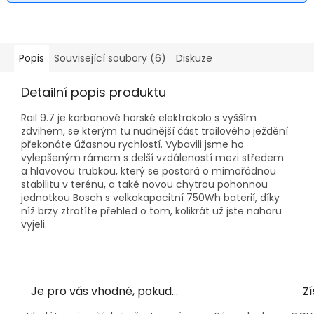
Popis
Související soubory (6)
Diskuze
Detailní popis produktu
Rail 9.7 je karbonové horské elektrokolo s vyšším
zdvihem, se kterým tu nudnější část trailového ježdění
překonáte úžasnou rychlostí. Vybavili jsme ho
vylepšeným rámem s delší vzdáleností mezi středem
a hlavovou trubkou, který se postará o mimořádnou
stabilitu v terénu, a také novou chytrou pohonnou
jednotkou Bosch s velkokapacitní 750Wh baterií, díky
níž brzy ztratíte přehled o tom, kolikrát už jste nahoru
vyjeli.
Je pro vás vhodné, pokud…
Zí