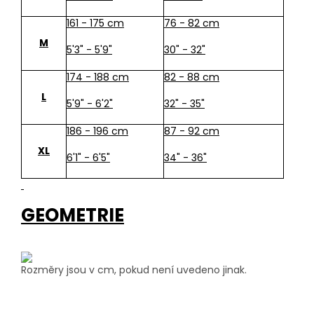
161 - 175 cm
76 - 82 cm
M
5'3" - 5'9"
30" - 32"
174 - 188 cm
82 - 88 cm
L
5'9" - 6'2"
32" - 35"
186 - 196 cm
87 - 92 cm
XL
6'1" - 6'5"
34" - 36"
GEOMETRIE
Rozměry jsou v cm, pokud není uvedeno jinak.