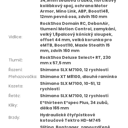
34,9mm sedlová trubka, hořčíkový
kolébkový spoj, ochrana Motor
Armor, Mino Link, ABP, Boost148,
12mm pevná osa, zdvih 150 mm
RockShox Domain RC, DebonAir,
tlumení Motion Control, zamykání,
velký 1,8palcový kónický sloupek,
Vidlice
:
offset 44 mm, velká korunka pro
eMTB, Boost110, Maxle Stealth 15
mm, zdvih 160 mm
RockShox Deluxe Select+ RT, 230
Tlumič
:
mm x 57,5 mm
Řazení
:
Shimano SLX M7100, 12 rychlostí
Přehazovačka
:
Shimano XT M8100, dlouhé ramínko
Shimano SLX M7100, 10-51, 12
Kazeta
:
rychlostí
Řetěz
:
Shimano SLX M7100, 12 rychlostí
E*thirteen E*spec Plus, 34 zubů,
Kliky
:
délka 165 mm
Hydraulické čtyřpístkové
Brzdy
:
kotoučové Tektro HD-M745
Slitina, Bontrager, zapouzdřené