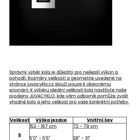
Správný výběr kola je důležitý pro nejlepší výkon a
pohodlí. Rozměry velikostí a geometrie uvedené na
stránce juvacyklo.cz slouží pouze k obecnému
srovnání. K výběru ideální velikosti kola navštivte naše
prodejny JUVACYKLO, kde vám odborník pomůže zvolit
vhodné kolo a jeho velikost pro vaše konkrétní potřeby.
Velikost
Výška jezdce
Vnitřní šev
153 - 167 cm
72 - 79 cm
S
5'0" - 5'6"
28" - 31"