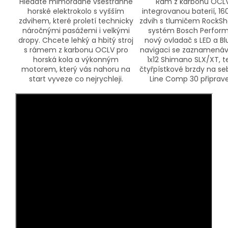
Hledáte mimořádně všestranné
Rám z karbonu OCLV
horské elektrokolo s vyšším
integrovanou baterií, 
zdvihem, které proletí technicky
zdvih s tlumičem RockSh
náročnými pasážemi i velkými
systém Bosch Perform
dropy. Chcete lehký a hbitý stroj
nový ovladač s LED a B
s rámem z karbonu OCLV pro
navigaci se zaznamenáván
horská kola a výkonným
1x12 Shimano SLX/XT, t
motorem, který vás nahoru na
čtyřpístkové brzdy na s
start vyveze co nejrychleji.
Line Comp 30 připrav