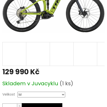
129 990 Kč
Měrná
Skladem v Juvacyklu
(1 ks)
cena:
Velikost