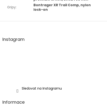
Bontrager XR Trail Comp, nylon
Gripy
:
lock-on
Z
á
p
a
Instagram
t
í
Sledovat na Instagramu
Informace