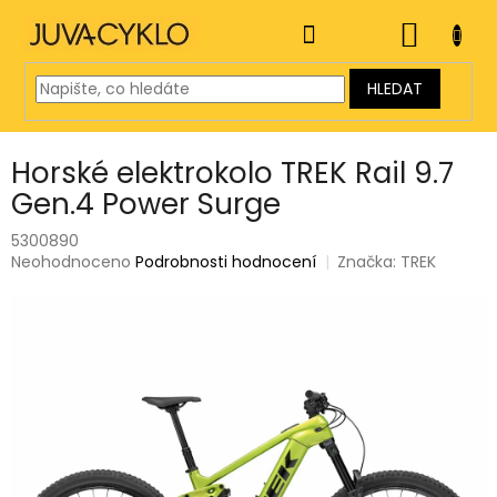
Přejít
na
NÁKUP
obsah
KOŠÍK
HLEDAT
Horské elektrokolo TREK Rail 9.7
Gen.4 Power Surge
5300890
Průměrné
Neohodnoceno
Podrobnosti hodnocení
Značka:
TREK
hodnocení
produktu
je
0,0
z
5
hvězdiček.