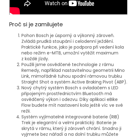
Proč si je zamilujete
Pohon Bosch je úsporný a výkonný zároveň.
Zvládá prudká stoupání i celodenní ježdění.
Praktické funkce, jako je podpora při vedení kola
nebo režim e-MTB, umožní vytěžit maximum
z každé jízdy.
Použili jsme osvědčené technologie z rámu
Remedy, například nastavitelnou geometrii Mino
Link, mimořádně tuhou spodní rámovou trubku
Straight Shot a systém Active Braking Pivot (ABP).
Nový chytrý systém Bosch s ovladačem s LED
připojeným prostřednictvím Bluetooth má
osvědčený výkon i odezvu. Díky aplikaci eBike
Flow budete mít nastavení kola ještě víc ve své
režii.
Systém vyjímatelné integrované baterie (RIB)
Trek je elegantní a velmi praktický. Baterie je
skrytá v rámu, který ji zároveň chrání. Snadno ji
vyjmete bez nářadí a na dolní trubku můžete