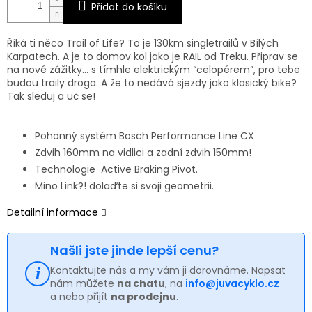
Přidat do košíku
Říká ti něco Trail of Life? To je 130km singletrailů v Bílých
Karpatech. A je to domov kol jako je RAIL od Treku. Připrav se
na nové zážitky… s tímhle elektrickým “celopérem”, pro tebe
budou traily droga. A že to nedává sjezdy jako klasický bike?
Tak sleduj a uč se!
Pohonný systém Bosch Performance Line CX
Zdvih 160mm na vidlici a zadní zdvih 150mm!
Technologie Active Braking Pivot.
Mino Link?! dolaďte si svoji geometrii.
Detailní informace
Našli jste jinde lepší cenu?
Kontaktujte nás a my vám ji dorovnáme. Napsat
nám můžete
na chatu
, na
info@juvacyklo.cz
a nebo přijít
na prodejnu
.