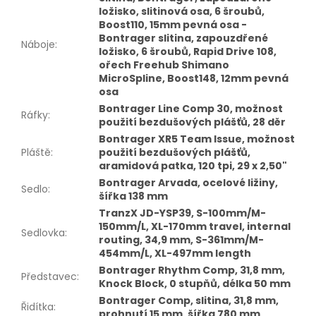
ložisko, slitinová osa, 6 šroubů,
Boost110, 15mm pevná osa -
Bontrager slitina, zapouzdřené
Náboje
:
ložisko, 6 šroubů, Rapid Drive 108,
ořech Freehub Shimano
MicroSpline, Boost148, 12mm pevná
osa
Bontrager Line Comp 30, možnost
Ráfky
:
použití bezdušových plášťů, 28 děr
Bontrager XR5 Team Issue, možnost
Pláště
:
použití bezdušových plášťů,
aramidová patka, 120 tpi, 29 x 2,50"
Bontrager Arvada, ocelové ližiny,
Sedlo
:
šířka 138 mm
TranzX JD-YSP39, S-100mm/M-
150mm/L, XL-170mm travel, internal
Sedlovka
:
routing, 34,9 mm, S-361mm/M-
454mm/L, XL-497mm length
Bontrager Rhythm Comp, 31,8 mm,
Představec
:
Knock Block, 0 stupňů, délka 50 mm
Bontrager Comp, slitina, 31,8 mm,
Řidítka
:
prohnutí 15 mm, šířka 780 mm