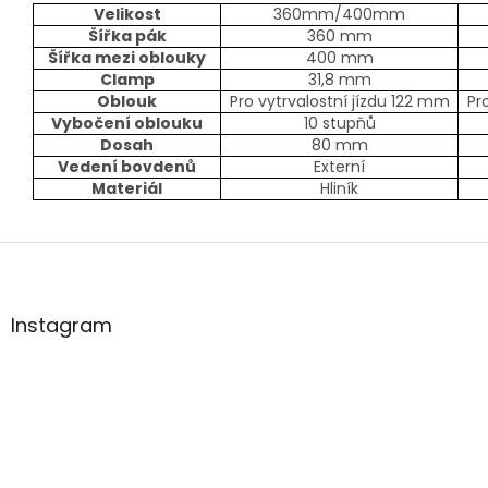
Velikost
360mm/400mm
Šířka pák
360 mm
Šířka mezi oblouky
400 mm
Clamp
31,8 mm
Oblouk
Pro vytrvalostní jízdu 122 mm
Pr
Vybočení oblouku
10 stupňů
Dosah
80 mm
Vedení bovdenů
Externí
Materiál
Hliník
Z
á
p
a
Instagram
t
í