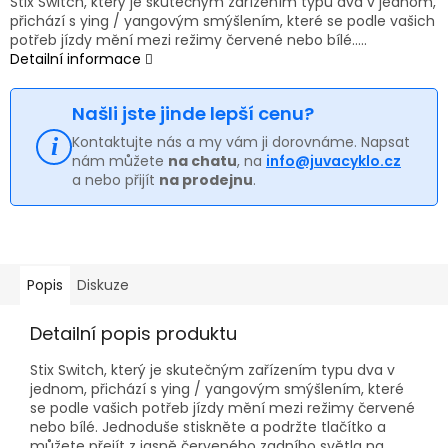
Stix Switch, který je skutečným zařízením typu dva v jednom,
přichází s ying / yangovým smýšlením, které se podle vašich
potřeb jízdy mění mezi režimy červené nebo bílé.....
Detailní informace
Našli jste jinde lepší cenu?
Kontaktujte nás a my vám ji dorovnáme. Napsat
nám můžete
na chatu
, na
info@juvacyklo.cz
a nebo přijít
na prodejnu
.
Popis
Diskuze
Detailní popis produktu
Stix Switch, který je skutečným zařízením typu dva v
jednom, přichází s ying / yangovým smýšlením, které
se podle vašich potřeb jízdy mění mezi režimy červené
nebo bílé. Jednoduše stiskněte a podržte tlačítko a
můžete přejít z jasně červeného zadního světla na