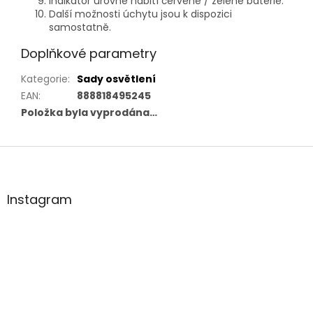
Indikátor úrovně nabití červené / zelené baterie.
Další možnosti úchytu jsou k dispozici
samostatně.
Doplňkové parametry
Kategorie
:
Sady osvětlení
EAN
:
888818495245
Položka byla vyprodána…
Z
á
p
a
Instagram
t
í