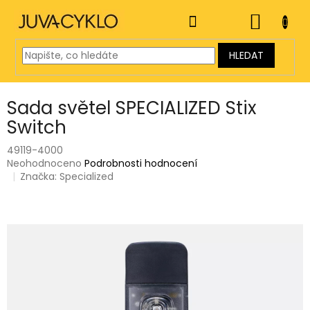
Přejít
na
NÁKUP
obsah
KOŠÍK
HLEDAT
Sada světel SPECIALIZED Stix
Switch
49119-4000
Průměrné
Neohodnoceno
Podrobnosti hodnocení
hodnocení
Značka:
Specialized
produktu
je
0,0
z
5
hvězdiček.