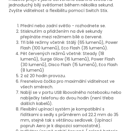
jednoduchý bílý světlomet během několika sekund.
Zvyšte viditelnost a flexibilitu pomocí Switch Stix.
Přední nebo zadní světlo - rozhodnete se.
Stisknutím a přidržením na dvě sekundy
přepínáte mezi režimem bílé a červené.
Tři bílé režimy včetně: Stálý (65 lumenů), Power
Flash (100 lumenů), Eco Flash (35 lumenů).
Pět červených režimů včetně: Steady (18
lumenů), Surge Glow (16 lumenů), Power Flash
(30 lumenů), Disco Flash (15 lumenů), Eco Flash
(8 lumenů)
2 až 20 hodin provozu.
Fresnelova čočka pro maximální viditelnost ve
všech směrech.
Nabíjí se v portu USB libovolného notebooku nebo
nabíječky telefonu do dvou hodin (není třeba
dalších kabelů).
Flexibilní upínací systém je kompatibilní s
řídítkami a sedly s průměrem od 22.2 mm do 35
mm, stejně tak s většinou sedlovek. (Upínací
popruh Aero je k dispozici samostatně).