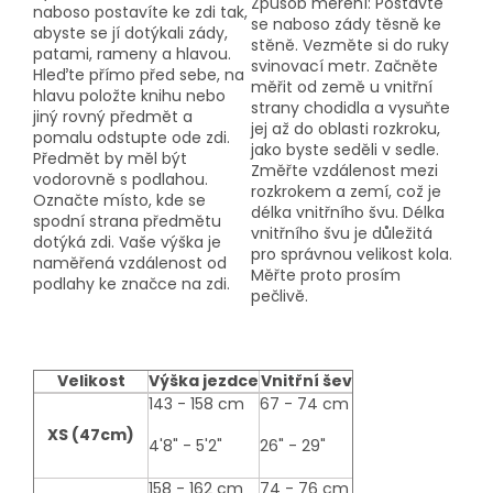
Způsob měření: Postavte
naboso postavíte ke zdi tak,
se naboso zády těsně ke
abyste se jí dotýkali zády,
stěně. Vezměte si do ruky
patami, rameny a hlavou.
svinovací metr. Začněte
Hleďte přímo před sebe, na
měřit od země u vnitřní
hlavu položte knihu nebo
strany chodidla a vysuňte
jiný rovný předmět a
jej až do oblasti rozkroku,
pomalu odstupte ode zdi.
jako byste seděli v sedle.
Předmět by měl být
Změřte vzdálenost mezi
vodorovně s podlahou.
rozkrokem a zemí, což je
Označte místo, kde se
délka vnitřního švu. Délka
spodní strana předmětu
vnitřního švu je důležitá
dotýká zdi. Vaše výška je
pro správnou velikost kola.
naměřená vzdálenost od
Měřte proto prosím
podlahy ke značce na zdi.
pečlivě.
Velikost
Výška jezdce
Vnitřní šev
size-
143 - 158 cm
67 - 74 cm
table
XS (47cm)
4'8" - 5'2"
26" - 29"
158 - 162 cm
74 - 76 cm