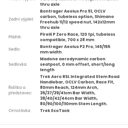
thru axle
Bontrager Aeolus Pro 51, OCLV
carbon, tubeless option, Shimano
Zadní výplet
:
Freehub 11/12 speed nut, 142x12mm
thru axle
Pirelli P Zero Race, 120 tpi, tubeless
Pláště
:
compatible, 700 x 28 mm
Bontrager Aeolus P2 Pro, 145/155
Sedlo
:
mm width
Madone aerodynamic carbon
Sedlovka
:
seatpost, 0 mm offset, short/long
length
Trek Aero RSL Integrated Stem Road
Handlebar, OCLV Carbon, Race Fit,
Řidítka a
80mm Reach, 124mm Arch,
představec
:
35/37/39/41cm Bar Width,
38/40/42/44cm Bar Width,
80/90/100/110mm Stem Length.
Omotávka
:
Trek EcoTack
Z