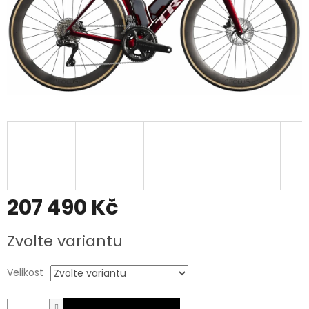
207 490 Kč
Měrná
Zvolte variantu
cena:
Velikost