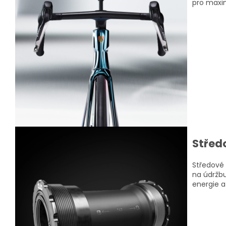
pro maxi
Střed
Středové 
na údržbu
energie a