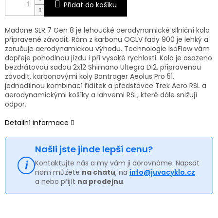
Přidat do košíku
Madone SLR 7 Gen 8 je lehoučké aerodynamické silniční kolo
připravené závodit. Rám z karbonu OCLV řady 900 je lehký a
zaručuje aerodynamickou výhodu. Technologie IsoFlow vám
dopřeje pohodlnou jízdu i při vysoké rychlosti. Kolo je osazeno
bezdrátovou sadou 2x12 Shimano Ultegra Di2, připravenou
závodit, karbonovými koly Bontrager Aeolus Pro 51,
jednodílnou kombinací řídítek a představce Trek Aero RSL a
aerodynamickými košíky a lahvemi RSL, které dále snižují
odpor.
Detailní informace
Našli jste jinde lepší cenu?
Kontaktujte nás a my vám ji dorovnáme. Napsat
nám můžete
na chatu
, na
info@juvacyklo.cz
a nebo přijít
na prodejnu
.