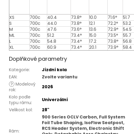
Sizing
XS
700c
40.4
73.8°
10.0
71.6°
51.7
table
S
700c
44.0
73.8°
12.1
72.2°
53.2
M
700c
47.6
73.6°
13.6
72.9°
54.5
ML
700c
51.2
73.4°
15.0
73.5°
55.7
L
700c
54.8
73.4°
17.2
73.8°
56.8
XL
700c
60.9
73.4°
20.1
73.9°
58.4
Doplňkové parametry
Kategorie
:
Jízdní kola
EAN
:
Zvolte variantu
?
Modelový
2026
rok
:
Kolo podle
Univerzální
typu rámu
:
Velikost kol
:
28"
900 Series OCLV Carbon, Full System
Foil Tube Shaping, IsoFlow Seatpost,
RCS Header System, Electronic Shift
Rám
: