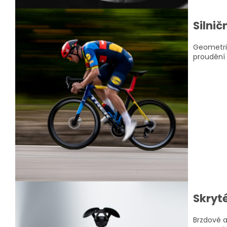
Silni
Geometri
proudění 
Skryt
Brzdové a