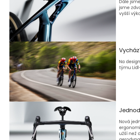
Dále jsme
jsme zdvo
vyšší výk
Vycház
Na design
týmu Lidl
Jednodí
Nová jedn
ergonomič
užší než 
aerodyna