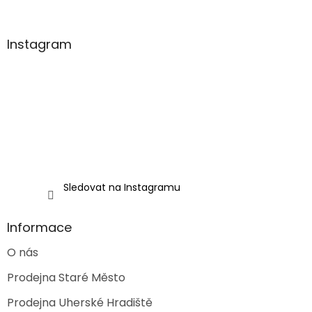
á
p
a
Instagram
t
í
Sledovat na Instagramu
Informace
O nás
Prodejna Staré Město
Prodejna Uherské Hradiště