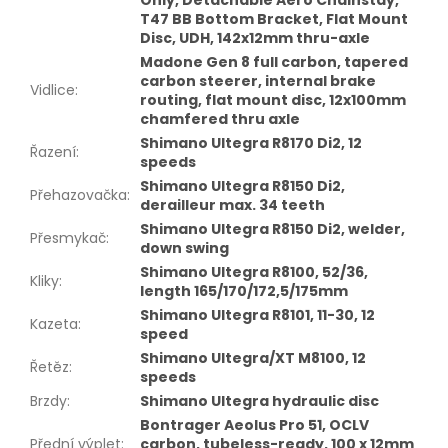
Only, Detachable Aero Chainstay,
T47 BB Bottom Bracket, Flat Mount
Disc, UDH, 142x12mm thru-axle
Madone Gen 8 full carbon, tapered
carbon steerer, internal brake
Vidlice
:
routing, flat mount disc, 12x100mm
chamfered thru axle
Shimano Ultegra R8170 Di2, 12
Řazení
:
speeds
Shimano Ultegra R8150 Di2,
Přehazovačka
:
derailleur max. 34 teeth
Shimano Ultegra R8150 Di2, welder,
Přesmykač
:
down swing
Shimano Ultegra R8100, 52/36,
Kliky
:
length 165/170/172,5/175mm
Shimano Ultegra R8101, 11-30, 12
Kazeta
:
speed
Shimano Ultegra/XT M8100, 12
Řetěz
:
speeds
Brzdy
:
Shimano Ultegra hydraulic disc
Bontrager Aeolus Pro 51, OCLV
Přední výplet
:
carbon, tubeless-ready, 100 x 12mm