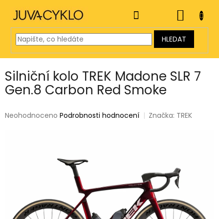
Přejít
na
NÁKUP
obsah
KOŠÍK
HLEDAT
Silniční kolo TREK Madone SLR 7
Gen.8 Carbon Red Smoke
Průměrné
Neohodnoceno
Podrobnosti hodnocení
Značka:
TREK
hodnocení
produktu
je
0,0
z
5
hvězdiček.