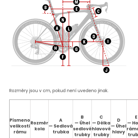
Rozměry jsou v cm, pokud není uvedeno jinak.
B
C
E
Písmeno
A
D
Rozměr
—
Úhel
—
Délka
—
Ho
velikosti
—
Sedlová
—
Úhel
kola
sedlové
hlavové
rám
rámu
trubka
hlavy
trubky
trubky
tru