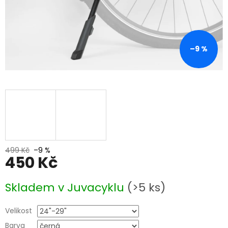
–9 %
499 Kč
–9 %
450 Kč
Měrná
Skladem v Juvacyklu
(>5 ks)
cena:
Velikost
Barva