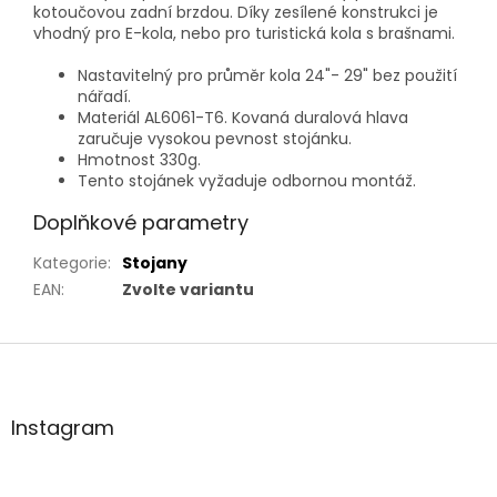
kotoučovou zadní brzdou. Díky zesílené konstrukci je
vhodný pro E-kola, nebo pro turistická kola s brašnami.
Nastavitelný pro průměr kola 24"- 29" bez použití
nářadí.
Materiál AL6061-T6. Kovaná duralová hlava
zaručuje vysokou pevnost stojánku.
Hmotnost 330g.
Tento stojánek vyžaduje odbornou montáž.
Doplňkové parametry
Kategorie
:
Stojany
EAN
:
Zvolte variantu
Z
á
p
a
Instagram
t
í