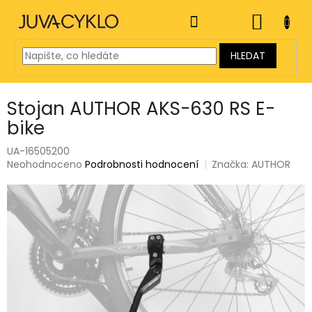
Přejít
na
NÁKUP
obsah
KOŠÍK
HLEDAT
Stojan AUTHOR AKS-630 RS E-
bike
UA-16505200
Průměrné
Neohodnoceno
Podrobnosti hodnocení
Značka:
AUTHOR
hodnocení
produktu
je
0,0
z
5
hvězdiček.