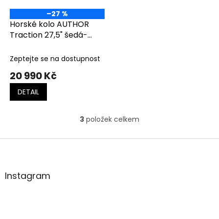
–27 %
Horské kolo AUTHOR
Traction 27,5" šedá-
matná/limeta
Zeptejte se na dostupnost
20 990 Kč
DETAIL
3
položek celkem
O
v
l
Z
á
á
d
p
a
a
Instagram
c
t
í
í
p
r
v