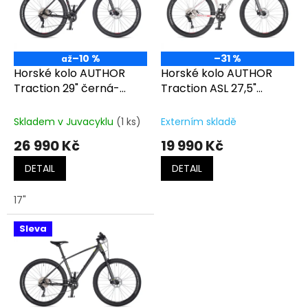
t
s
ů
p
r
o
–10 %
–31 %
až
d
Horské kolo AUTHOR
Horské kolo AUTHOR
u
Traction 29" černá-
Traction ASL 27,5"
k
matná/červená
bílá/stříbrná/červená
t
Skladem v Juvacyklu
(1 ks)
Externím skladě
ů
26 990 Kč
19 990 Kč
DETAIL
DETAIL
17"
Sleva