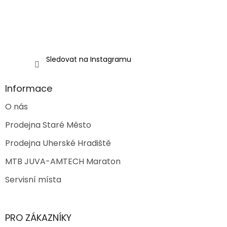
k
y
v
ý
p
i
Sledovat na Instagramu
s
u
Informace
O nás
Prodejna Staré Město
Prodejna Uherské Hradiště
MTB JUVA-AMTECH Maraton
Servisní místa
PRO ZÁKAZNÍKY