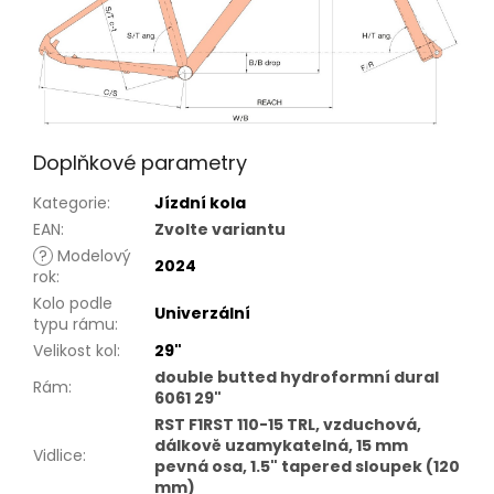
Doplňkové parametry
Kategorie
:
Jízdní kola
EAN
:
Zvolte variantu
?
Modelový
2024
rok
:
Kolo podle
Univerzální
typu rámu
:
Velikost kol
:
29"
double butted hydroformní dural
Rám
:
6061 29"
RST F1RST 110-15 TRL, vzduchová,
dálkově uzamykatelná, 15 mm
Vidlice
:
pevná osa, 1.5" tapered sloupek (120
mm)