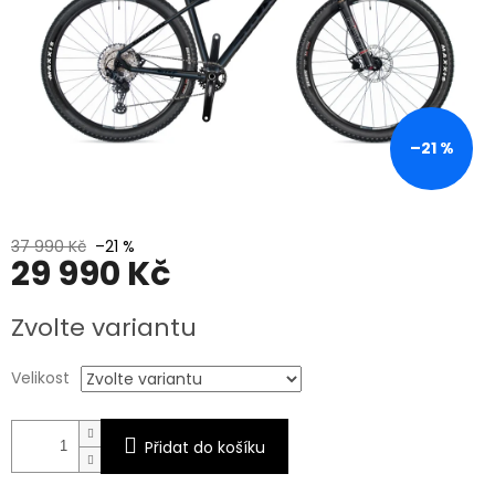
–21 %
37 990 Kč
–21 %
29 990 Kč
Měrná
Zvolte variantu
cena:
Velikost
Přidat do košíku