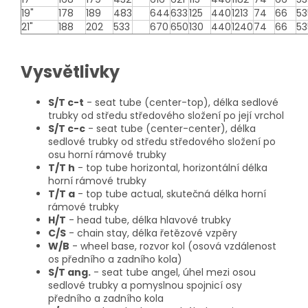
19"
178
189
483
644
633
125
440
1213
74
66
53
21"
188
202
533
670
650
130
440
1240
74
66
53
Vysvětlivky
S/T c-t
- seat tube (center-top), délka sedlové
trubky od středu středového složení po její vrchol
S/T c-c
- seat tube (center-center), délka
sedlové trubky od středu středového složení po
osu horní rámové trubky
T/T h
- top tube horizontal, horizontální délka
horní rámové trubky
T/T a
- top tube actual, skutečná délka horní
rámové trubky
H/T
- head tube, délka hlavové trubky
C/S
- chain stay, délka řetězové vzpěry
W/B
- wheel base, rozvor kol (osová vzdálenost
os předního a zadního kola)
S/T ang.
- seat tube angel, úhel mezi osou
sedlové trubky a pomyslnou spojnicí osy
předního a zadního kola