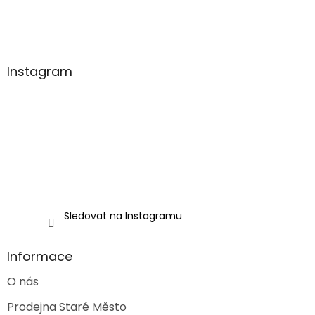
Z
á
p
a
Instagram
t
í
Sledovat na Instagramu
Informace
O nás
Prodejna Staré Město