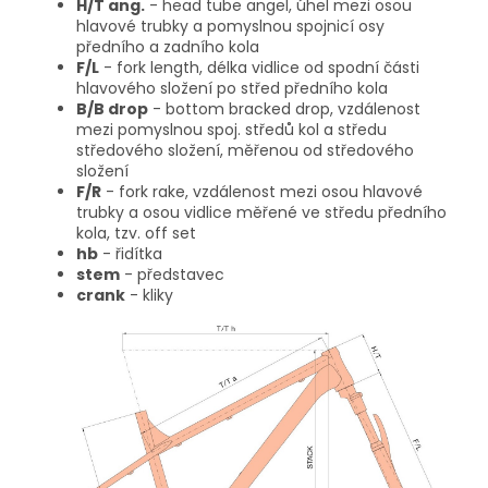
H/T ang.
- head tube angel, úhel mezi osou
hlavové trubky a pomyslnou spojnicí osy
předního a zadního kola
F/L
- fork length, délka vidlice od spodní části
hlavového složení po střed předního kola
B/B drop
- bottom bracked drop, vzdálenost
mezi pomyslnou spoj. středů kol a středu
středového složení, měřenou od středového
složení
F/R
- fork rake, vzdálenost mezi osou hlavové
trubky a osou vidlice měřené ve středu předního
kola, tzv. off set
hb
- řidítka
stem
- představec
crank
- kliky