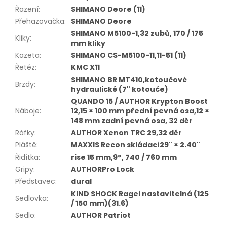
Řazení
:
SHIMANO Deore (11)
Přehazovačka
:
SHIMANO Deore
SHIMANO M5100-1,32 zubů, 170 / 175
Kliky
:
mm kliky
Kazeta
:
SHIMANO CS-M5100-11,11-51 (11)
Řetěz
:
KMC X11
SHIMANO BR MT410,kotoučové
Brzdy
:
hydraulické (7" kotouče)
QUANDO 15 / AUTHOR Krypton Boost
Náboje
:
12,15 × 100 mm přední pevná osa,12 ×
148 mm zadní pevná osa, 32 děr
Ráfky
:
AUTHOR Xenon TRC 29,32 děr
Pláště
:
MAXXIS Recon skládací29" × 2.40"
Řidítka
:
rise 15 mm,9°, 740 / 760 mm
Gripy
:
AUTHORPro Lock
Představec
:
dural
KIND SHOCK Ragei nastavitelná (125
Sedlovka
:
/ 150 mm)(31.6)
Sedlo
:
AUTHOR Patriot