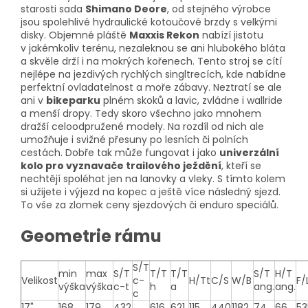
starosti sada
Shimano Deore
, od stejného výrobce
jsou spolehlivé hydraulické kotoučové brzdy s velkými
disky. Objemné pláště
Maxxis Rekon
nabízí jistotu
v jakémkoliv terénu, nezaleknou se ani hlubokého bláta
a skvěle drží i na mokrých kořenech. Tento stroj se cítí
nejlépe na jezdivých rychlých singltrecích, kde nabídne
perfektní ovladatelnost a moře zábavy. Neztratí se ale
ani v
bikeparku
plném skoků a lavic, zvládne i wallride
a menší dropy. Tedy skoro všechno jako mnohem
dražší celoodpružené modely. Na rozdíl od nich ale
umožňuje i svižné přesuny po lesních či polních
cestách. Dobře tak může fungovat i jako
univerzální
kolo pro vyznavače trailového ježdění
, kteří se
nechtějí spoléhat jen na lanovky a vleky. S tímto kolem
si užijete i výjezd na kopec a ještě více následný sjezd.
To vše za zlomek ceny sjezdových či enduro speciálů.
Geometrie rámu
S/T
min
max
S/T
T/T
T/T
S/T
H/T
Velikost
c-
H/Tt
C/S
W/B
F/
výška
výška
c-t
h
a
ang.
ang.
c
17"
168
179
432
616
621
115
440
1182
74
66
53