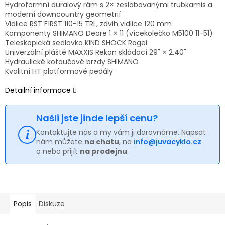
Hydroformní duralový rám s 2× zeslabovanými trubkamis a
moderní downcountry geometrií
Vidlice RST F1RST 110-15 TRL, zdvih vidlice 120 mm
Komponenty SHIMANO Deore 1 × 11 (vícekolečko M5100 11-51)
Teleskopická sedlovka KIND SHOCK Ragei
Univerzální pláště MAXXIS Rekon skládací 29" × 2.40"
Hydraulické kotoučové brzdy SHIMANO
Kvalitní HT platformové pedály
Detailní informace
Našli jste jinde lepší cenu?
Kontaktujte nás a my vám ji dorovnáme. Napsat
nám můžete
na chatu
, na
info@juvacyklo.cz
a nebo přijít
na prodejnu
.
Popis
Diskuze