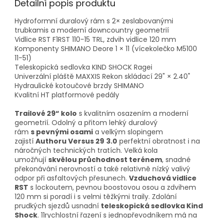
Detailní popis produktu
Hydroformní duralový rám s 2× zeslabovanými
trubkamis a moderní downcountry geometrií
Vidlice RST F1RST 110-15 TRL, zdvih vidlice 120 mm
Komponenty SHIMANO Deore 1 × 11 (vícekolečko M5100
11-51)
Teleskopická sedlovka KIND SHOCK Ragei
Univerzální pláště MAXXIS Rekon skládací 29" × 2.40"
Hydraulické kotoučové brzdy SHIMANO
Kvalitní HT platformové pedály
Trailové 29“ kolo
s kvalitním osazením a moderní
geometrií. Odolný a přitom lehký duralový
rám
s pevnými osami
a velkým slopingem
zajistí
Authoru Versus 29
3.0
perfektní obratnost i na
náročných technických tratích. Velká kola
umožňují
skvělou průchodnost terénem
, snadné
překonávání nerovností a také relativně nízký valivý
odpor při asfaltových přesunech.
Vzduchová vidlice
RST
s lockoutem, pevnou boostovou osou a zdvihem
120 mm si poradí i s velmi těžkými traily. Zdolání
prudkých sjezdů usnadní
teleskopická sedlovka Kind
Shock
. 11rychlostní řazení s jednopřevodníkem má na