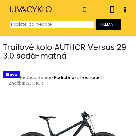
Přejít
na
NÁKUP
obsah
KOŠÍK
HLEDAT
Trailové kolo AUTHOR Versus 29
3.0 šedá-matná
Sleva
Průměrné
Neohodnoceno
Podrobnosti hodnocení
hodnocení
Značka:
AUTHOR
produktu
je
0,0
z
5
hvězdiček.