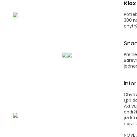
Kiox
Potřeb
300 na
chytrý
Snad
Přehle
Barevn
jedno
Info
Chytr
(při t
Aktivu
obdrží
jízdní
nejvho
NOVÉ