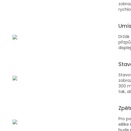
zobraz
rychlo
Umís
Držák 
přizp
disple
Stav
Stavov
zobraz
300 m
tak, 
Zpět
Pro po
eBike 
bude 