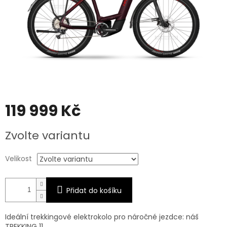
119 999 Kč
Měrná
Zvolte variantu
cena:
Velikost
Přidat do košíku
Ideální trekkingové elektrokolo pro náročné jezdce: náš
TREKKING 11