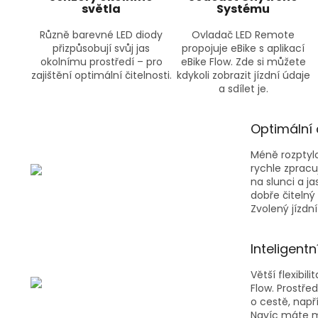
světla
Systému
Různě barevné LED diody
Ovladač LED Remote
přizpůsobují svůj jas
propojuje eBike s aplikací
okolnímu prostředí – pro
eBike Flow. Zde si můžete
zajištění optimální čitelnosti.
kdykoli zobrazit jízdní údaje
a sdílet je.
Optimální 
Méně rozptyl
rychle zpracu
na slunci a j
dobře čitelný
Zvolený jízdn
Inteligentn
Větší flexibil
Flow. Prostře
o cestě, např
Navíc máte m