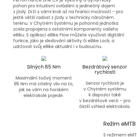
pohon pro intuitivní ovládání a jedinečný dojem
z jízdy. Drží s vámi krok až na hranici možností – pro
ještě větší radost z jízdy v technicky náročném
terénu. V Chytrém Systému je pohonná jednotka
zcela propojena s ostatními komponenty vašeho
eBiku. S aplikací eBike Flow můžete využívat digitální
funkce, jako je sledování aktivity či eBike Lock, a
udržovat svůj eBike aktuální i v budoucnu.
Silných 85 Nm
Bezdrátový senzor
rychlosti
Maximální točivý moment
Senzor rychlosti je
85 Nm má citelný vliv na to,
v Chytrém systému
jak se vám na horském
k dispozici také
elektrokole pojede.
v bezdrátové verzi – pro
čistší vzhled elektrokola.
Režim eMTB 
S režimem eMTB 