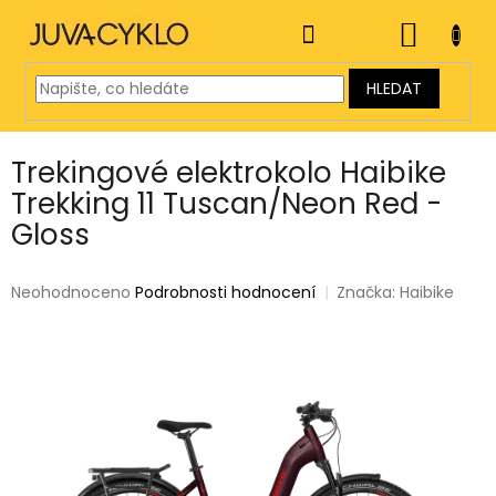
Přejít
na
NÁKUP
obsah
KOŠÍK
HLEDAT
Trekingové elektrokolo Haibike
Trekking 11 Tuscan/Neon Red -
Gloss
Průměrné
Neohodnoceno
Podrobnosti hodnocení
Značka:
Haibike
hodnocení
produktu
je
0,0
z
5
hvězdiček.