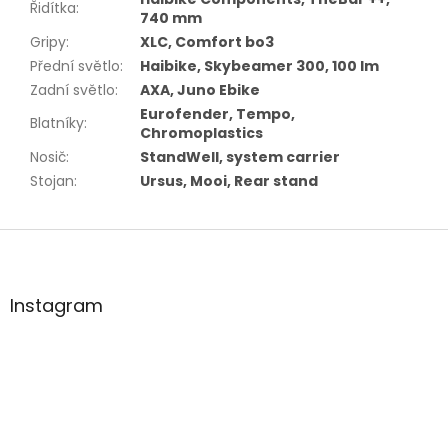
Řidítka
:
740 mm
Gripy
:
XLC, Comfort bo3
Přední světlo
:
Haibike, Skybeamer 300, 100 lm
Zadní světlo
:
AXA, Juno Ebike
Eurofender, Tempo,
Blatníky
:
Chromoplastics
Nosič
:
StandWell, system carrier
Stojan
:
Ursus, Mooi, Rear stand
Z
á
p
a
Instagram
t
í