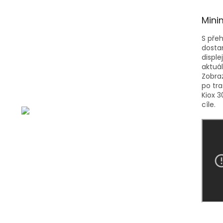
Mini
S přeh
dostan
disple
aktuál
Zobra
po tra
Kiox 3
cíle.