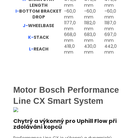
LENGTH
mm
mm
mm
I-
BOTTOM BRACKET
-60,0
-60,0
-60,0
DROP
mm
mm
mm
1177,0
1182,0
1187,0
J-
WHEELBASE
mm
mm
mm
668,0
683,0
697,0
K-
STACK
mm
mm
mm
418,0
430,0
442,0
L-
REACH
mm
mm
mm
Motor Bosch Performance
Line CX Smart System
Chytrý a výkonný pro Uphill Flow při
zdolávání kopců
Performance Line CX je výkonný a dynamický