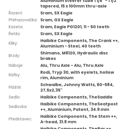
Aluminium steerer tube 1 1/8" - 1 1/2"
tapered, 15 x 100mm thru-axle
Řazení
:
Sram, SX Eagle
Přehazovačka
:
Sram, GX Eagle
Kazeta
:
Sram, Eagle PG1201, 11 - 50 teeth
Řetěz
:
Sram, SX Eagle
Haibike Components, The Crank ++,
Kliky
:
Aluminium - Steel, 40 teeth
Shimano, M6120, Hydraulic disc
Brzdy
:
brakes
Náboje
:
Alu, Thru Axle - Alu, Thru Axle
Rodi, Tryp 30, with eyelets, hollow
Ráfky
:
rim, Aluminium
Schwalbe, Johnny Watts, 60-584,
Pláště
:
27,5x2,35"
Sedlo
:
Haibike Components, TheSaddle
Haibike Components, TheSeatpost
Sedlovka
:
++, Aluminium, Patent, 34.9 mm
Haibike Components, The Stem ++,
Představec
:
A-head, 31.8 mm
Haibike Components, TheBar ++,