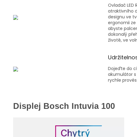
Ovladač LED R
atraktivního 
designu ve tv
ergonomii ze 
abyste palcem
dokonalý přeh
životě, ve v
Udržitelno
Dojeďte do cí
akumulátor s 
rychle provés
Displej Bosch Intuvia 100