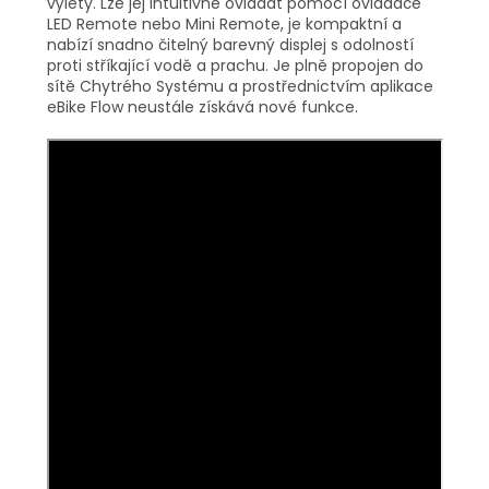
výlety. Lze jej intuitivně ovládat pomocí ovladače
LED Remote nebo Mini Remote, je kompaktní a
nabízí snadno čitelný barevný displej s odolností
proti stříkající vodě a prachu. Je plně propojen do
sítě Chytrého Systému a prostřednictvím aplikace
eBike Flow neustále získává nové funkce.