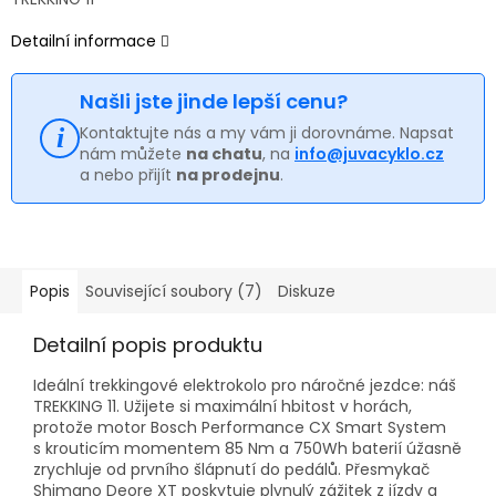
Detailní informace
Našli jste jinde lepší cenu?
Kontaktujte nás a my vám ji dorovnáme. Napsat
nám můžete
na chatu
, na
info@juvacyklo.cz
a nebo přijít
na prodejnu
.
Popis
Související soubory (7)
Diskuze
Detailní popis produktu
Ideální trekkingové elektrokolo pro náročné jezdce: náš
TREKKING 11. Užijete si maximální hbitost v horách,
protože motor Bosch Performance CX Smart System
s krouticím momentem 85 Nm a 750Wh baterií úžasně
zrychluje od prvního šlápnutí do pedálů. Přesmykač
Shimano Deore XT poskytuje plynulý zážitek z jízdy a