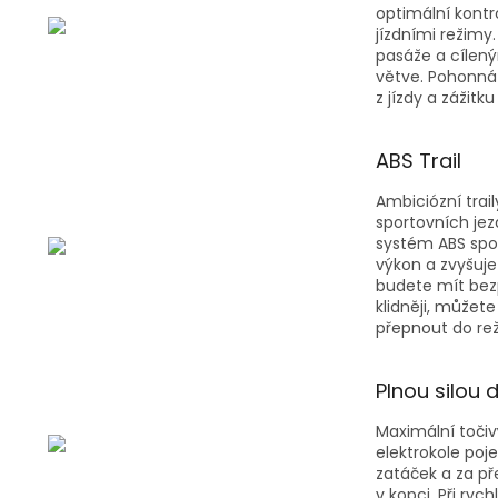
optimální kontr
jízdními režimy
pasáže a cílený
větve. Pohonná 
z jízdy a zážitk
ABS Trail
Ambiciózní trail
sportovních je
systém ABS spol
výkon a zvyšuje
budete mít bez
klidněji, můžet
přepnout do rež
Plnou silou 
Maximální toči
elektrokole poj
zatáček a za pře
v kopci. Při ryc