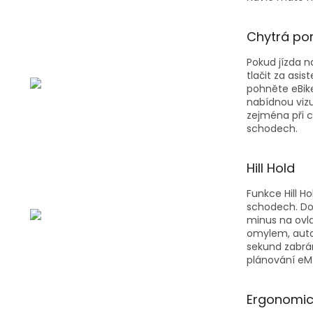
Chytrá pom
Pokud jízda 
tlačit za asi
pohněte eBike
nabídnou vizu
zejména při c
schodech.
Hill Hold
Funkce Hill 
schodech. Dop
minus na ovl
omylem, autom
sekund zabrán
plánování eMTB
Ergonomic