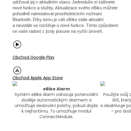
udržovat jej v aktuálním stavu: Jednoduše si stáhnete
nové funkce a služby. Aktualizace svého eBiku můžete
pohodlně nainstalovat prostřednictvím rozhraní
Bluetooth. Díky tomu je váš eBike stále aktuální
a neustále se rozšiřuje o nové funkce. Tímto způsobem
se vaše radost z jízdy posune na vyšší úroveň.
Obchod Google Play
Obchod Apple App Store
eBike Alarm
Systém eBike Alarm odrazuje potenciální
Použijte svůj 
zloděje automatickým alarmem a
klíč, kte
umožňuje sledování polohy, pokud dojde
a deaktivuje p
k nejhoršímu. To umožňuje modul
– pro do
ConnectModule.