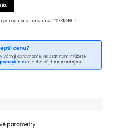
šíku
lo pro náročné jezdce: náš TREKKING 11
 lepší cenu?
my vám ji dorovnáme. Napsat nám můžete
juvacyklo.cz
a nebo přijít
na prodejnu
.
vé parametry