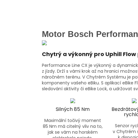
Motor Bosch Performan
Chytrý a výkonný pro Uphill Flow
Performance Line CX je výkonný a dynamický
z jízdy. Drží s vámi krok až na hranici možnost
náročném terénu. V Chytrém Systému je poh
komponenty vašeho eBiku. S aplikací eBike Fl
sledování aktivity či eBike Lock, a udržovat s
Silných 85 Nm
Bezdrátov
rychlo
Maximální točivý moment
Senzor rych
85 Nm má citelný vliv na to,
v Chytrém 
jak se vám na horském
k dispozi