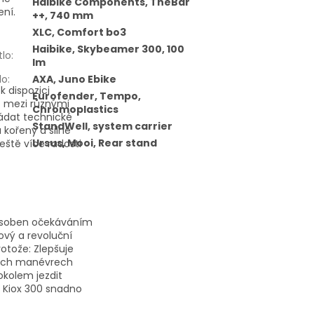
Haibike Components, TheBar
ení.
++, 740 mm
XLC, Comfort bo3
Haibike, Skybeamer 300, 100
tlo
:
lm
lo
:
AXA, Juno Ebike
 dispozici
Eurofender, Tempo,
t mezi různými
Chromoplastics
ládat technické
StandWell, system carrier
 kořeny a silné
Ursus, Mooi, Rear stand
eště více radosti
izpůsoben očekáváním
vý a revoluční
otože: Zlepšuje
dních manévrech
kolem jezdit
í Kiox 300 snadno