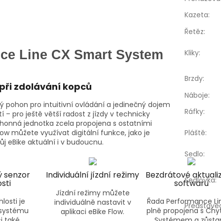
Kazeta
:
Řetěz
:
ce Line CX Smart System
Kliky
:
Brzdy
:
 při zdolávání kopců
Náboje
:
 pohon pro intuitivní ovládání a jedinečný dojem
Ráfky
:
í – pro ještě větší radost z jízdy v technicky
onná jednotka zcela propojena s ostatními
ow můžete využívat digitální funkce, jako je
Pláště
:
vůj eBike aktuální i v budoucnu.
Sedlo
:
ý senzor
Individuální jízdní režimy
Bezdrátové aktuali
Sedlovka
:
sti
softwaru
Jízdní režimy můžete
losti je
Řada Performance Lin
individuálně nastavit v
Představe
systému
plně propojena s Ch
aplikaci eBike Flow.
ci také
Systémem a zůsta