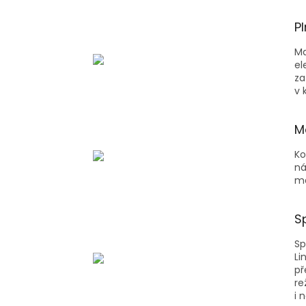
P
Ma
el
za
v 
M
Ko
ná
ma
S
Sp
Li
př
re
i 