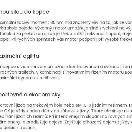
lnou silou do kopce
ximální točivý moment 85 Nm má znatelný vliv na to, jak se v
ektrokole pojede. Výkonný motor umožňuje silné zrychlení na výj
táček a za překážkami, kde je třeba snížit frekvenci šlapání, a z
kopci. Při rychlých sprintech vás motor podpoří i při vysoké frekve
aximální agilita
ncepce s více senzory umožňuje kontrolovanou a svižnou jízdu i
ročných trailech. V kombinaci s inovativním řízením motoru Bo
ximální dynamiku a citlivost.
portovně a ekonomicky
ortovní jízda na trekovém kole nebo eMTB: S jízdním režimem 
ne CX je vždy kladen důraz na zábavu z jízdy. Tour+ eliminuje nu
epínání jízdních režimů: Při intenzivnějším šlapání na rovných silni
žim energii a prodlužuje dojezd. Zajišťuje přirozený dojem z jízdy 
na delších trasách.