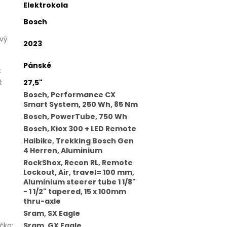
Elektrokola
Bosch
vý
2023
Pánské
:
l
:
27,5"
Bosch, Performance CX
Smart System, 250 Wh, 85 Nm
Bosch, PowerTube, 750 Wh
Bosch, Kiox 300 + LED Remote
Haibike, Trekking Bosch Gen
4 Herren, Aluminium
RockShox, Recon RL, Remote
Lockout, Air, travel= 100 mm,
Aluminium steerer tube 1 1/8"
- 1 1/2" tapered, 15 x 100mm
thru-axle
Sram, SX Eagle
čka
:
Sram, GX Eagle