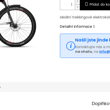
Přidat do ko
Ideální trekkingové elektroko
Detailní informace
Našli jste jinde
Kontaktujte nás a 
na chatu
, na
info@
e
Doplňko