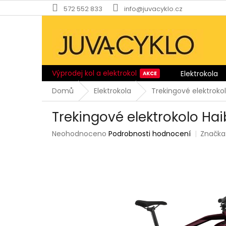
Přejít
572 552 833
info@juvacyklo.cz
na
obsah
Výprodej kol a elektrokol
Elektrokola
Domů
Elektrokola
Trekingové elektroko
Trekingové elektrokolo Hai
Průměrné
Neohodnoceno
Podrobnosti hodnocení
Značka
hodnocení
produktu
je
0,0
z
5
hvězdiček.