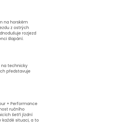
ám na horském
ezdu z ostrých
jednodušuje rozjezd
nci šlapání.
 na technicky
sch představuje
Tour + Performance
tnost ručního
cích šetří jízdní
v každé situaci, a to