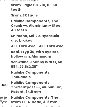
Sram, Eagle PG1201, 11 - 50
teeth
Sram, SX Eagle
Haibike Components, The
Crank ++, Aluminium - Steel,
40 teeth
Shimano, M6120, Hydraulic
disc brakes
Alu, Thru Axle - Alu, Thru Axle
Rodi, Tryp 30, with eyelets,
hollow rim, Aluminium
Schwalbe, Johnny Watts, 60-
584, 27,5x2,35"
Haibike Components,
TheSaddle
Haibike Components,
zace
TheSeatpost ++, Aluminium,
Patent, 34.9 mm
e je
Haibike Components, The
c
:
ytrým
Stem ++, A-head, 31.8 mm
ne