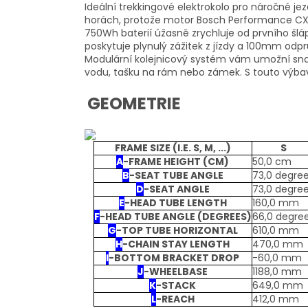
Ideální trekkingové elektrokolo pro náročné jez
horách, protože motor Bosch Performance C
750Wh baterií úžasně zrychluje od prvního šl
poskytuje plynulý zážitek z jízdy a 100mm odpr
Modulární kolejnicový systém vám umožní snadn
vodu, tašku na rám nebo zámek. S touto výbavo
GEOMETRIE
FRAME SIZE (I.E. S, M, ...)
S
A
-
FRAME HEIGHT (CM)
50,0 cm
B
-
SEAT TUBE ANGLE
73,0 degre
D
-
SEAT ANGLE
73,0 degre
E
-
HEAD TUBE LENGTH
160,0 mm
F
-
HEAD TUBE ANGLE (DEGREES)
66,0 degre
G
-
TOP TUBE HORIZONTAL
610,0 mm
H
-
CHAIN STAY LENGTH
470,0 mm
I
-
BOTTOM BRACKET DROP
-60,0 mm
J
-
WHEELBASE
1188,0 mm
K
-
STACK
649,0 mm
L
-
REACH
412,0 mm