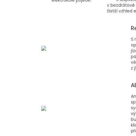
elektrokole pojede.
v bezdrátové 
čistší vzhled 
R
S 
op
jí
pa
vě
z 
AB
Am
sp
sy
vý
bu
kl
př