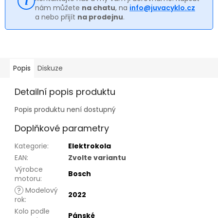
nám můžete
na chatu
, na
info@juvacyklo.cz
a nebo přijít
na prodejnu
.
Popis
Diskuze
Detailní popis produktu
Popis produktu není dostupný
Doplňkové parametry
Kategorie
:
Elektrokola
EAN
:
Zvolte variantu
Výrobce
Bosch
motoru
:
?
Modelový
2022
rok
:
Kolo podle
Pánské