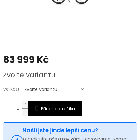
83 999 Kč
Měrná
Zvolte variantu
cena:
Velikost
Přidat do košíku
Našli jste jinde lepší cenu?
Kontaktujte nás a my vám ji dorovnáme. Napsat