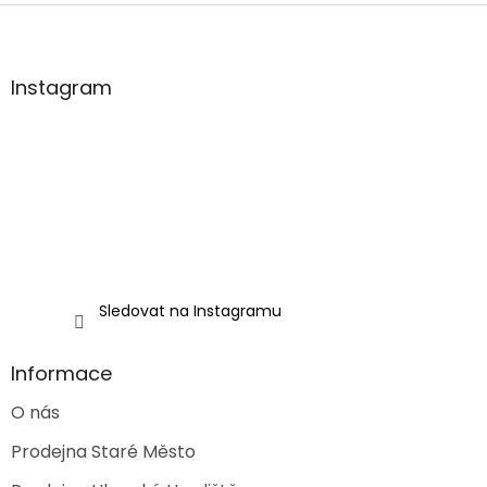
Z
á
p
a
Instagram
t
í
Sledovat na Instagramu
Informace
O nás
Prodejna Staré Město