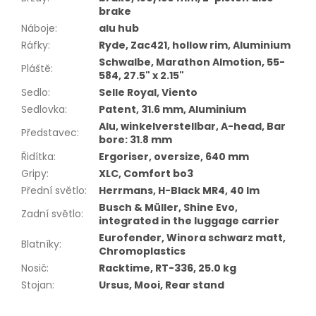
brake
Náboje
:
alu hub
Ráfky
:
Ryde, Zac421, hollow rim, Aluminium
Schwalbe, Marathon Almotion, 55-
Pláště
:
584, 27.5" x 2.15"
Sedlo
:
Selle Royal, Viento
Sedlovka
:
Patent, 31.6 mm, Aluminium
Alu, winkelverstellbar, A-head, Bar
Představec
:
bore: 31.8 mm
Řidítka
:
Ergoriser, oversize, 640 mm
Gripy
:
XLC, Comfort bo3
Přední světlo
:
Herrmans, H-Black MR4, 40 lm
Busch & Müller, Shine Evo,
Zadní světlo
:
integrated in the luggage carrier
Eurofender, Winora schwarz matt,
Blatníky
:
Chromoplastics
Nosič
:
Racktime, RT-336, 25.0 kg
Stojan
:
Ursus, Mooi, Rear stand