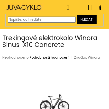
Přejít
na
NÁKUP
obsah
KOŠÍK
HLEDAT
Trekingové elektrokolo Winora
Sinus iX10 Concrete
Průměrné
Neohodnoceno
Podrobnosti hodnocení
Značka:
Winora
hodnocení
produktu
je
0,0
z
5
hvězdiček.