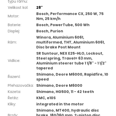
typu rámu
:
Velikost kol
:
28"
Bosch, Performance CX, 250 W, 75
Motor
:
Nm, 25 km/h
Baterie
:
Bosch, PowerTube, 500 Wh
Displej
:
Bosch, Purion
Winora, Aluminium 6061,
Rám
:
multiformed, THT, Aluminium 6061,
Disc brake Post Mount
SR Suntour, NEX E25-HLO, Lockout,
Steel spring, Travel= 63 mm,
Vidlice
:
Aluminium steerer tube 1 1/8" - 1 1/2"
tapered
Shimano, Deore M6000, Rapidfire, 10
Řazení
:
speed
Přehazovačka
:
Shimano, Deore M6000
Kazeta
:
Shimano, HG500, 11 - 42 teeth
Řetěz
:
KMC, e10S
Kliky
:
integrated in the motor
Shimano, MT400, hydraulic disc
Brzdy
:
brake, 180/160 mm, 2-piston disc