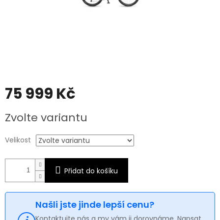
75 999 Kč
Měrná
Zvolte variantu
cena:
Velikost
Přidat do košíku
Našli jste jinde lepší cenu?
Kontaktujte nás a my vám ji dorovnáme. Napsat