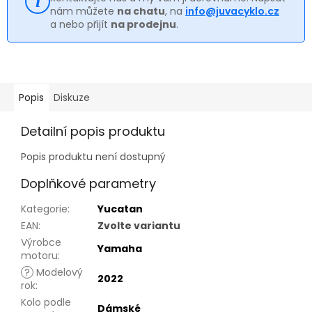
nám můžete
na chatu
, na
info@juvacyklo.cz
a nebo přijít
na prodejnu
.
Popis
Diskuze
Detailní popis produktu
Popis produktu není dostupný
Doplňkové parametry
Kategorie
:
Yucatan
EAN
:
Zvolte variantu
Výrobce
Yamaha
motoru
:
?
Modelový
2022
rok
:
Kolo podle
Dámské