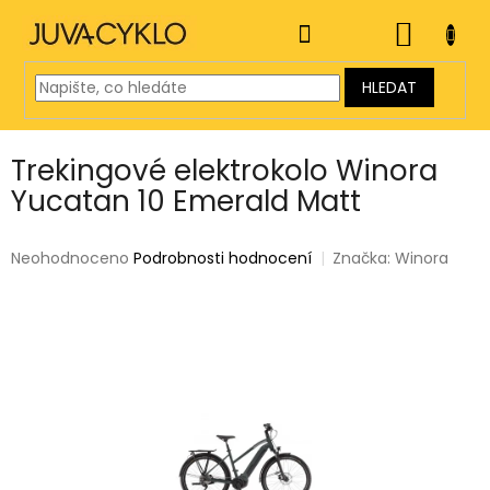
Přejít
na
NÁKUP
obsah
KOŠÍK
HLEDAT
Trekingové elektrokolo Winora
Yucatan 10 Emerald Matt
Průměrné
Neohodnoceno
Podrobnosti hodnocení
Značka:
Winora
hodnocení
produktu
je
0,0
z
5
hvězdiček.