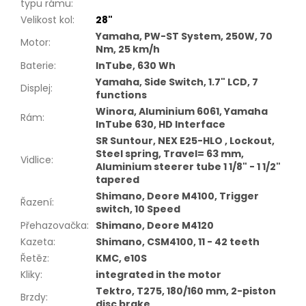
typu rámu
:
Velikost kol
:
28"
Yamaha, PW-ST System, 250W, 70
Motor
:
Nm, 25 km/h
Baterie
:
InTube, 630 Wh
Yamaha, Side Switch, 1.7" LCD, 7
Displej
:
functions
Winora, Aluminium 6061, Yamaha
Rám
:
InTube 630, HD Interface
SR Suntour, NEX E25-HLO , Lockout,
Steel spring, Travel= 63 mm,
Vidlice
:
Aluminium steerer tube 1 1/8" - 1 1/2"
tapered
Shimano, Deore M4100, Trigger
Řazení
:
switch, 10 Speed
Přehazovačka
:
Shimano, Deore M4120
Kazeta
:
Shimano, CSM4100, 11 - 42 teeth
Řetěz
:
KMC, e10S
Kliky
:
integrated in the motor
Tektro, T275, 180/160 mm, 2-piston
Brzdy
:
disc brake