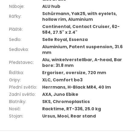
Náboje
:
ALU hub
Schürmann, Yak25, with eyelets,
Ráfky
:
hollow rim, Aluminium
Continental, Contact Cruiser, 62-
Pláště
:
584, 27.5" x 2.4"
Sedlo
:
Selle Royal, Essenza
Aluminium, Patent suspension, 31.6
Sedlovka
:
mm
Alu, winkelverstellbar, A-head, Bar
Představec
:
bore: 31.8 mm
Řidítka
:
Ergoriser, oversize, 720 mm
Gripy
:
XLC, Comfort bo3
Přední světlo
:
Herrmans, H-Black MR4, 40 lm
Zadní světlo
:
AXA, Juno Ebike
Blatníky
:
SKS, Chromoplastics
Nosič
:
Racktime, RT-336, 25.0 kg
Stojan
:
Ursus, Mooi, Rear stand
Z