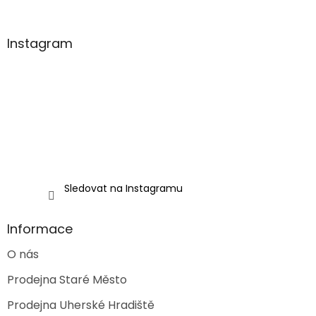
á
p
a
Instagram
t
í
Sledovat na Instagramu
Informace
O nás
Prodejna Staré Město
Prodejna Uherské Hradiště