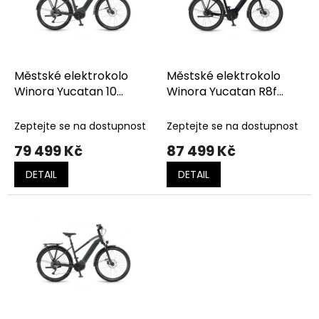
t
s
ů
p
r
o
d
Městské elektrokolo
Městské elektrokolo
u
Winora Yucatan 10
Winora Yucatan R8f
k
Emerald Matt
Darkblue
t
Zeptejte se na dostupnost
Zeptejte se na dostupnost
ů
79 499 Kč
87 499 Kč
DETAIL
DETAIL