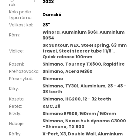
2023
rok
:
Kolo podle
Dámské
typu rámu
:
Velikost kol
:
28"
Winora, Aluminium 6061, Aluminium
Rám
:
6054
SR Suntour, NEX, Steel spring, 63 mm
Vidlice
:
travel, Steel steerer tube 1 1/8",
Quick release 100mm
Řazení
:
Shimano, Tourney TX800, Rapidfire
Přehazovačka
:
Shimano, Acera M360
Přesmykač
:
Shimano
Shimano, TY301, Aluminium, 28 - 48 -
Kliky
:
38 teeth
Kazeta
:
Shimano, HG200, 12 - 32 teeth
Řetěz
:
KMC, Z8
Brzdy
:
Shimano EF505, 160mm / 160mm
Shimano, Nexus hub dynamo C3000
Náboje
:
- Shimano, TX 500
Ráfky
:
X-Pert, X3, Double Wall, Aluminium