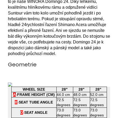
to je naše WINORA Domingo 24. Díky lehkému,
kvalitnímu hliníkovému rámu a odpružené vidlici
Suntour vám toto kolo umožní pohodlně jezdit i po
hrbolatém terénu.
Pokud je stoupání opravdu strmé,
hladké 24rychlostní řazení Shimano Acera umožňuje
efektivní a přesné řazení.
Ani ve sjezdu se nemusíte
stojanu
bát díky výkonným kotoučovým brzdám.
Do
se
vejde vše, co potřebujete na cesty.
Domingo 24 je k
dispozici jako dámský a pánský model a také jako
pohodlný průchozí model.
Geometrie
WHEEL SIZE
28"
28"
28"
A
-
FRAME HEIGHT (CM)
44.0 cm
48.0 cm
52.0 cm
72.5
72.5
72.5
B
-
SEAT TUBE ANGLE
degrees
degrees
degrees
73.0
73.0
73.0
D
-
SEAT ANGLE
degrees
degrees
degrees