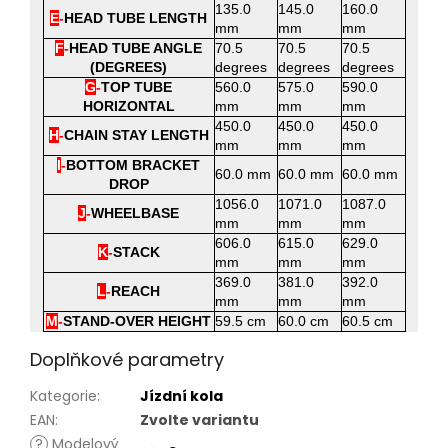
135.0
145.0
160.0
E
-
HEAD TUBE LENGTH
mm
mm
mm
F
-
HEAD TUBE ANGLE
70.5
70.5
70.5
(DEGREES)
degrees
degrees
degrees
G
-
TOP TUBE
560.0
575.0
590.0
HORIZONTAL
mm
mm
mm
450.0
450.0
450.0
H
-
CHAIN STAY LENGTH
mm
mm
mm
I
-
BOTTOM BRACKET
60.0 mm
60.0 mm
60.0 mm
DROP
1056.0
1071.0
1087.0
J
-
WHEELBASE
mm
mm
mm
606.0
615.0
629.0
K
-
STACK
mm
mm
mm
369.0
381.0
392.0
L
-
REACH
mm
mm
mm
M
-
STAND-OVER HEIGHT
59.5 cm
60.0 cm
60.5 cm
Doplňkové parametry
Kategorie
:
Jízdní kola
EAN
:
Zvolte variantu
?
Modelový