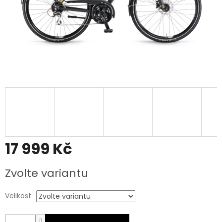
17 999 Kč
Měrná
Zvolte variantu
cena:
Velikost