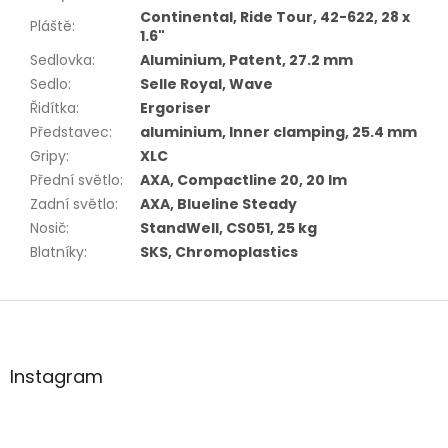
Continental, Ride Tour, 42-622, 28 x
Pláště
:
1.6"
Sedlovka
:
Aluminium, Patent, 27.2 mm
Sedlo
:
Selle Royal, Wave
Řidítka
:
Ergoriser
Představec
:
aluminium, Inner clamping, 25.4 mm
Gripy
:
XLC
Přední světlo
:
AXA, Compactline 20, 20 lm
Zadní světlo
:
AXA, Blueline Steady
Nosič
:
StandWell, CS051, 25 kg
Blatníky
:
SKS, Chromoplastics
Z
á
p
a
Instagram
t
í