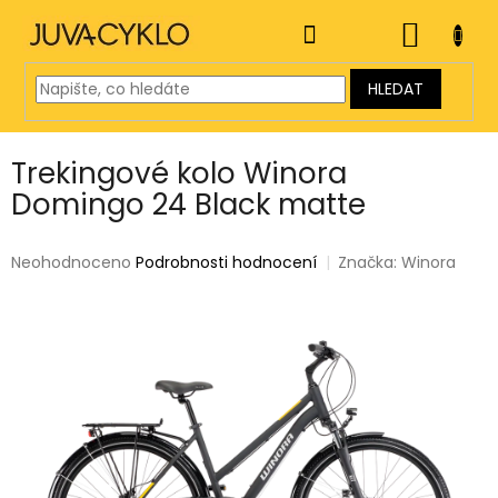
Přejít
na
NÁKUP
obsah
KOŠÍK
HLEDAT
Trekingové kolo Winora
Domingo 24 Black matte
Průměrné
Neohodnoceno
Podrobnosti hodnocení
Značka:
Winora
hodnocení
produktu
je
0,0
z
5
hvězdiček.