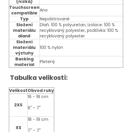
(nízká)
Touchscreen
Ano
compatible
Typ
Nepolstrované
Složení
Dlaň: 100 % polyuretan, izolace: 100 %
materiálu
recyklovaný polyester, podšívka: 100 %
dlaně
recyklovaný polyester
Složení
materiálu
100 % nylon
výztuhy
Backing
Pletený
material
Tabulka velikostí:
Velikost
Obvod ruky
size-
16 - 18 cm
table
2XS
6" - 7"
18 - 19 cm
XS
7" - 7"