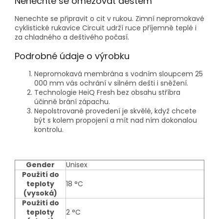
Nenechte se omezovat deštěm
Nenechte se připravit o cit v rukou. Zimní nepromokavé
cyklistické rukavice Circuit udrží ruce příjemně teplé i
za chladného a deštivého počasí.
Podrobné údaje o výrobku
Nepromokavá membrána s vodním sloupcem 25
000 mm vás ochrání v silném dešti i sněžení.
Technologie HeiQ Fresh bez obsahu stříbra
účinně brání zápachu.
Nepolstrované provedení je skvělé, když chcete
být s kolem propojení a mít nad ním dokonalou
kontrolu.
Gender
Unisex
Použití do
teploty
18 °C
(vysoká)
Použití do
teploty
2 °C