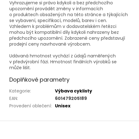
Vyhrazujeme si právo kdykoli a bez předchozího
upozornění provádět změny v informacích
o produktech obsažených na této stránce a týkajících
se vybavení, specifikací, modelů, barev i cen.
Vzhledem k problémům v dodavatelském řetězci
mohou být kompatibilní díly kdykoli nahrazeny bez
předchozího upozornění. Zobrazené ceny představují
prodejní ceny navrhované výrobcem.
Udávaná hmotnost vychází z údajů naměřených
v předvýrobní fázi. Hmotnost finálních výrobků se
může lišit.
Doplňkové parametry
Kategorie
:
Výbava cyklisty
EAN
:
601479205189
Provedení oblečení
:
Unisex
Z
á
p