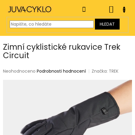
Přejít
na
NÁKUP
obsah
KOŠÍK
HLEDAT
Zimní cyklistické rukavice Trek
Circuit
Průměrné
Neohodnoceno
Podrobnosti hodnocení
Značka:
TREK
hodnocení
produktu
je
0,0
z
5
hvězdiček.