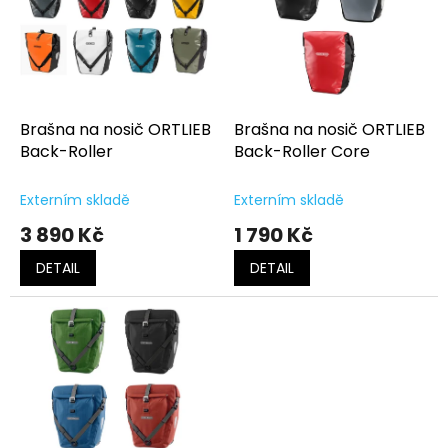
o
i
d
s
u
p
k
r
t
o
ů
d
Brašna na nosič ORTLIEB
Brašna na nosič ORTLIEB
u
Back-Roller
Back-Roller Core
k
t
Externím skladě
Externím skladě
ů
3 890 Kč
1 790 Kč
DETAIL
DETAIL