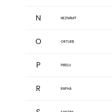
N
NEZNÁMÝ
O
ORTLIEB
P
PIRELLI
R
RAPHA
S
SANTINI