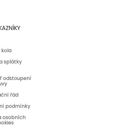
KAZNÍKY
 kola
a splátky
ř odstoupení
uvy
ční řád
ní podmínky
 osobních
ookies