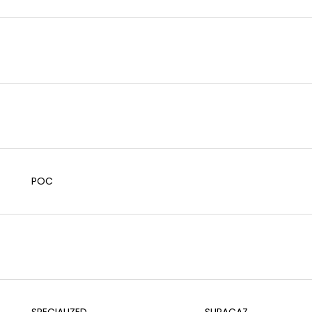
POC
SPECIALIZED
SUPACAZ