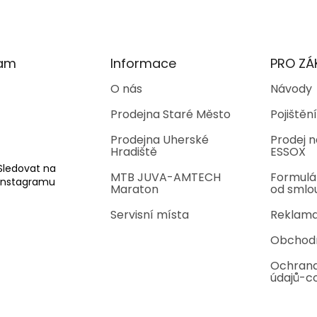
ram
Informace
PRO ZÁ
O nás
Návody
Prodejna Staré Město
Pojištění
Prodejna Uherské
Prodej n
Hradiště
ESSOX
Sledovat na
MTB JUVA-AMTECH
Formulá
Instagramu
Maraton
od smlo
Servisní místa
Reklama
Obchod
Ochrana
údajů-c