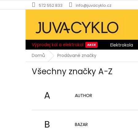
Přejít
572 552 833
info@juvacyklo.cz
na
obsah
Výprodej kol a elektrokol
Elektrokola
Domů
Prodávané značky
Všechny značky A-Z
A
AUTHOR
B
BAZAR