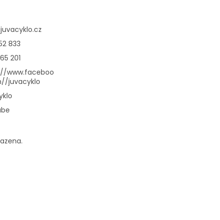
@
juvacyklo.cz
52 833
65 201
://www.faceboo
//juvacyklo
yklo
ube
razena.