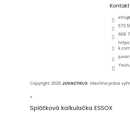
Kontakt
info
572 5
606 7
https
k.com
juvac
Yout
Copyright 2026
JUVACYKLO
. Všechna práva vyh
×
Splátková kalkulačka ESSOX