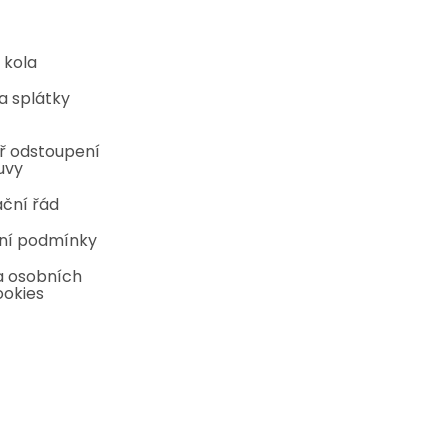
 kola
a splátky
ř odstoupení
uvy
ční řád
ní podmínky
 osobních
ookies