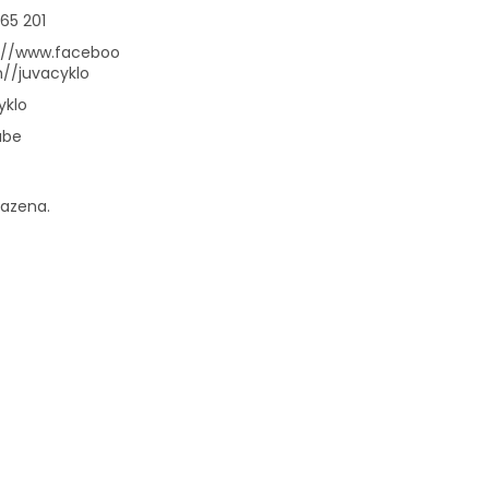
65 201
://www.faceboo
//juvacyklo
yklo
ube
razena.