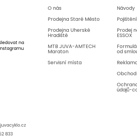
O nás
Návody
Prodejna Staré Město
Pojištění
Prodejna Uherské
Prodej n
Hradiště
ESSOX
Sledovat na
MTB JUVA-AMTECH
Formulá
Instagramu
Maraton
od smlo
Servisní místa
Reklama
Obchod
Ochrana
údajů-c
@
juvacyklo.cz
52 833