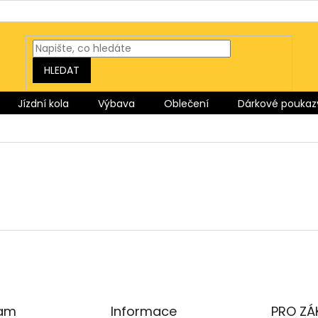
HLEDAT
Jízdní kola
Výbava
Oblečení
Dárkové poukaz
ram
Informace
PRO ZÁ