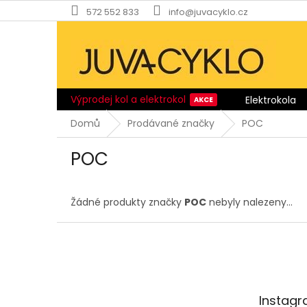
Přejít
572 552 833
info@juvacyklo.cz
na
obsah
Výprodej kol a elektrokol
Elektrokola
Domů
Prodávané značky
POC
POC
Žádné produkty značky
POC
nebyly nalezeny...
Z
á
p
a
t
Instag
í