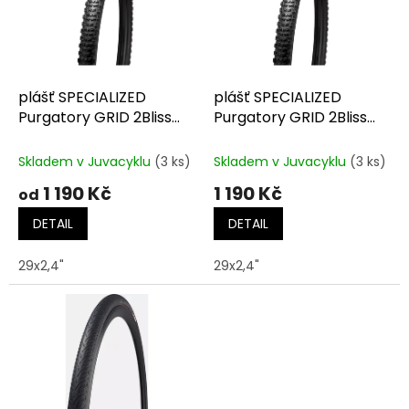
t
s
ů
p
r
o
d
plášť SPECIALIZED
plášť SPECIALIZED
u
Purgatory GRID 2Bliss
Purgatory GRID 2Bliss
k
Ready T7
Ready T9
t
Skladem v Juvacyklu
(3 ks)
Skladem v Juvacyklu
(3 ks)
ů
1 190 Kč
1 190 Kč
od
DETAIL
DETAIL
29x2,4"
29x2,4"