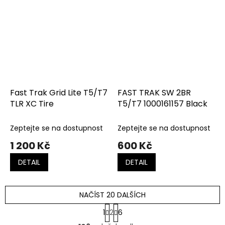
Fast Trak Grid Lite T5/T7
FAST TRAK SW 2BR
TLR XC Tire
T5/T7 1000161157 Black
Zeptejte se na dostupnost
Zeptejte se na dostupnost
1 200 Kč
600 Kč
DETAIL
DETAIL
NAČÍST 20 DALŠÍCH
S
1
2
6
t
O
r