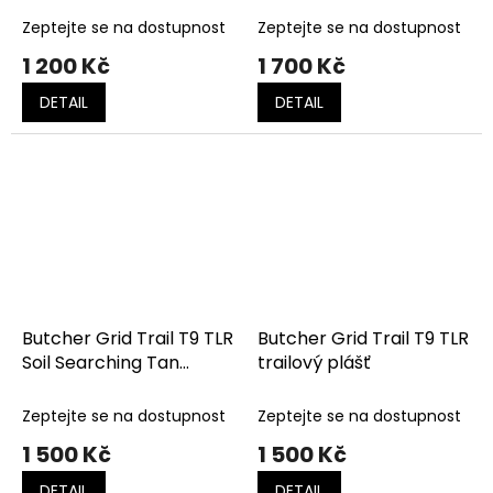
black
Zeptejte se na dostupnost
Zeptejte se na dostupnost
1 200 Kč
1 700 Kč
DETAIL
DETAIL
Butcher Grid Trail T9 TLR
Butcher Grid Trail T9 TLR
Soil Searching Tan
trailový plášť
trailový plášť
Zeptejte se na dostupnost
Zeptejte se na dostupnost
1 500 Kč
1 500 Kč
DETAIL
DETAIL