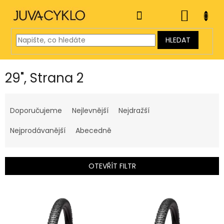
Přejít
na
NÁKUP
obsah
KOŠÍK
HLEDAT
29"
, Strana 2
Ř
a
Doporučujeme
Nejlevnější
Nejdražší
z
e
Nejprodávanější
Abecedně
n
í
p
OTEVŘÍT FILTR
r
o
V
d
ý
u
p
k
i