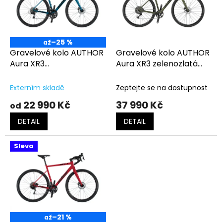
t
s
ů
p
r
o
–25 %
až
d
Gravelové kolo AUTHOR
Gravelové kolo AUTHOR
u
Aura XR3
Aura XR3 zelenozlatá
k
modrá/oranžová
matná-černá-limeta
t
Externím skladě
Zeptejte se na dostupnost
ů
22 990 Kč
37 990 Kč
od
DETAIL
DETAIL
Sleva
–21 %
až