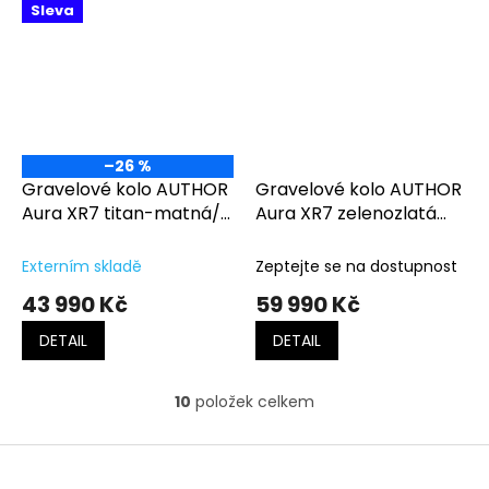
Sleva
–26 %
Gravelové kolo AUTHOR
Gravelové kolo AUTHOR
Aura XR7 titan-matná/
Aura XR7 zelenozlatá
černá
matná-černá
Externím skladě
Zeptejte se na dostupnost
43 990 Kč
59 990 Kč
DETAIL
DETAIL
10
položek celkem
O
v
l
Z
á
á