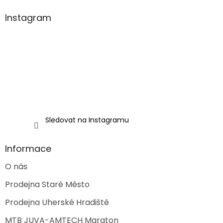
d
p
a
a
Instagram
c
t
í
í
p
r
v
k
y
v
ý
p
i
Sledovat na Instagramu
s
u
Informace
O nás
Prodejna Staré Město
Prodejna Uherské Hradiště
MTB JUVA-AMTECH Maraton