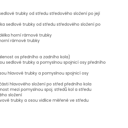
sedlové trubky od středu středového složení po její
lka sedlové trubky od středu středového složení po
í délka horní rámové trubky
 horní rámové trubky
álenost os předního a zadního kola)
sou sedlové trubky a pomyslnou spojnicí osy předního
sou hlavové trubky a pomyslnou spojnicí osy
 části hlavového složení po střed předního kola
nost mezi pomyslnou spoj. středů kol a středu
ého složení
avové trubky a osou vidlice měřené ve středu