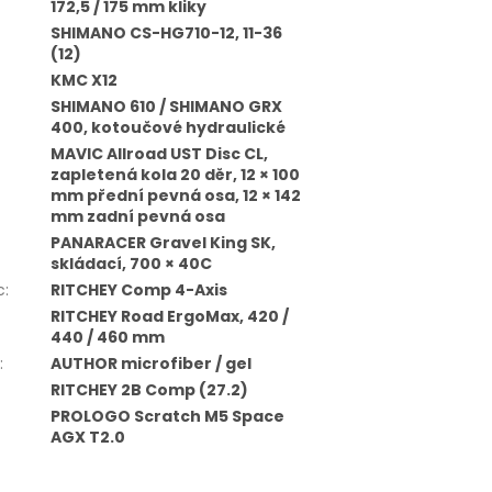
172,5 / 175 mm kliky
SHIMANO CS-HG710-12, 11-36
(12)
KMC X12
SHIMANO 610 / SHIMANO GRX
400, kotoučové hydraulické
MAVIC Allroad UST Disc CL,
zapletená kola 20 děr, 12 × 100
mm přední pevná osa, 12 × 142
mm zadní pevná osa
PANARACER Gravel King SK,
skládací, 700 × 40C
c
:
RITCHEY Comp 4-Axis
RITCHEY Road ErgoMax, 420 /
440 / 460 mm
:
AUTHOR microfiber / gel
RITCHEY 2B Comp (27.2)
PROLOGO Scratch M5 Space
AGX T2.0