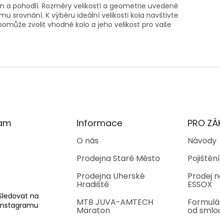
kon a pohodlí. Rozměry velikostí a geometrie uvedené
u srovnání. K výběru ideální velikosti kola navštivte
může zvolit vhodné kolo a jeho velikost pro vaše
ram
Informace
PRO ZÁ
O nás
Návody
Prodejna Staré Město
Pojištění
Prodejna Uherské
Prodej n
Hradiště
ESSOX
Sledovat na
MTB JUVA-AMTECH
Formulá
Instagramu
Maraton
od smlo