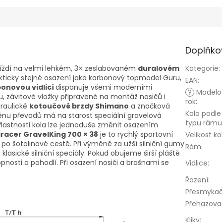
Doplňko
íždí na velmi lehkém, 3× zeslabovaném
duralovém
Kategorie
:
akticky stejné osazení jako karbonový topmodel Guru,
EAN
:
onovou vidlicí
disponuje všemi moderními
?
Modelo
u, závitové vložky připravené na montáž nosičů i
rok
:
draulické
kotoučové brzdy Shimano
a značková
Kolo podle
u převodů má na starost speciální gravelová
typu rámu
 Vlastnosti kola lze jednoduše změnit osazením
racer GravelKing 700 × 38
je to rychlý sportovní
Velikost ko
o po šotolinové cestě. Při výměně za užší silniční gumy
Rám
:
 klasické silniční speciály. Pokud obujeme širší pláště
pnosti a pohodlí. Při osazení nosiči a brašnami se
Vidlice
:
Řazení
:
Přesmyka
Přehazova
Kliky
: