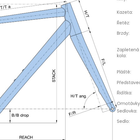
Kazeta
:
Řetěz
:
Brzdy
:
Zapletená
kola
:
Pláště
:
Představe
Řidítka
:
Omotávky
Sedlovka
:
Sedlo
: