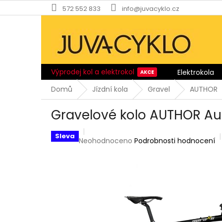
Přejít
572 552 833
info@juvacyklo.cz
na
obsah
Výprodej kol a elektrokol
Elektrokola
Domů
Jízdní kola
Gravel
AUTHOR
Gravelové kolo AUTHOR Au
Sleva
Průměrné
Neohodnoceno
Podrobnosti hodnocení
hodnocení
produktu
je
0,0
z
5
hvězdiček.