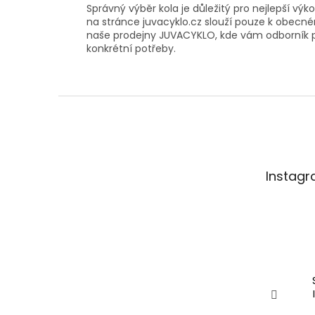
Správný výběr kola je důležitý pro nejlepší vý
na stránce juvacyklo.cz slouží pouze k obecném
naše prodejny JUVACYKLO, kde vám odborník po
konkrétní potřeby.
Z
á
p
a
t
Instag
í