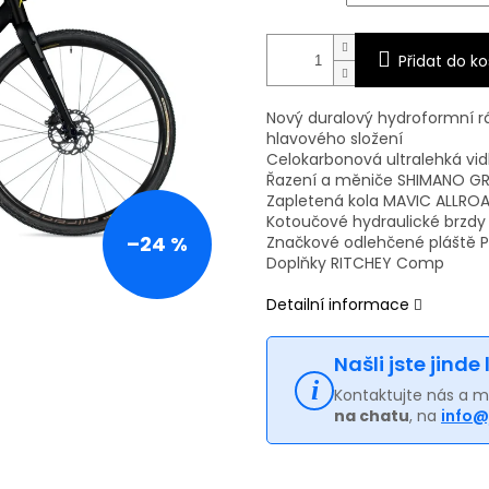
Přidat do ko
Nový duralový hydroformní 
hlavového složení
Celokarbonová ultralehká vid
Řazení a měniče SHIMANO GRX
Zapletená kola MAVIC ALLRO
Kotoučové hydraulické brzd
–24 %
Značkové odlehčené pláště P
Doplňky RITCHEY Comp
Detailní informace
Našli jste jinde
Kontaktujte nás a 
na chatu
, na
info@