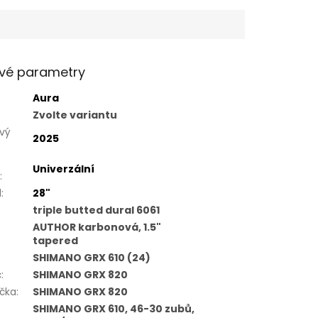
vé parametry
Aura
Zvolte variantu
vý
2025
Univerzální
:
l
:
28"
triple butted dural 6061
AUTHOR karbonová, 1.5"
tapered
SHIMANO GRX 610 (24)
č
:
SHIMANO GRX 820
čka
:
SHIMANO GRX 820
SHIMANO GRX 610, 46-30 zubů,