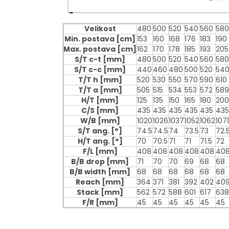
Velikost
480
500
520
540
560
580
Min. postava
[cm]
153
160
168
176
183
190
Max. postava
[cm]
162
170
178
185
193
205
S/T c-t
[mm]
480
500
520
540
560
580
S/T c-c
[mm]
440
460
480
500
520
54
T/T h
[mm]
520
530
550
570
590
610
T/T a
[mm]
505
515
534
553
572
589
H/T
[mm]
125
135
150
165
180
200
C/S
[mm]
435
435
435
435
435
435
W/B
[mm]
1020
1026
1037
1052
1062
1071
S/T ang.
[°]
74.5
74.5
74
73.5
73
72.
H/T ang.
[°]
70
70.5
71
71
71.5
72
F/L
[mm]
408
408
408
408
408
40
B/B drop
[mm]
71
70
70
69
68
68
B/B width
[mm]
68
68
68
68
68
68
Reach
[mm]
364
371
381
392
402
40
Stack
[mm]
562
572
588
601
617
638
F/R
[mm]
45
45
45
45
45
45