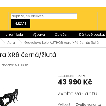
HLEDAT
Jízdní kola
Výbava
Oblečení
Dárkové poukaz
Aura
Gravelové kolo AUTHOR Aura XR6 černá/žlutá
ra XR6 černá/žlutá
Značka:
AUTHOR
57 990 Kč
–24 %
43 990 Kč
Měrná
Zvolte variantu
cena:
Velikost