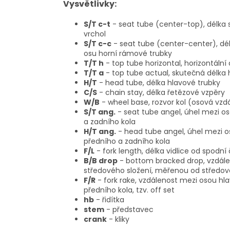
Vysvětlivky:
S/T c-t
- seat tube (center-top), délka 
vrchol
S/T c-c
- seat tube (center-center), dé
osu horní rámové trubky
T/T h
- top tube horizontal, horizontáln
T/T a
- top tube actual, skutečná délka
H/T
- head tube, délka hlavové trubky
C/S
- chain stay, délka řetězové vzpěry
W/B
- wheel base, rozvor kol (osová vzd
S/T ang.
- seat tube angel, úhel mezi o
a zadního kola
H/T ang.
- head tube angel, úhel mezi o
předního a zadního kola
F/L
- fork length, délka vidlice od spodní
B/B drop
- bottom bracked drop, vzdále
středového složení, měřenou od středov
F/R
- fork rake, vzdálenost mezi osou hl
předního kola, tzv. off set
hb
- řidítka
stem
- představec
crank
- kliky