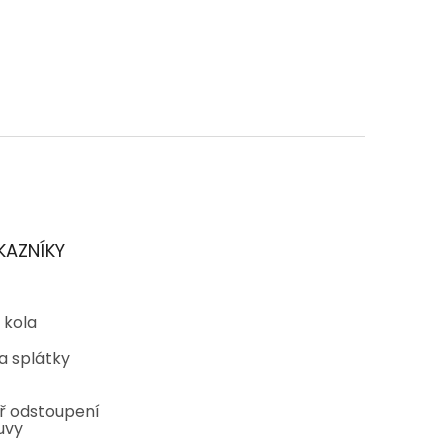
KAZNÍKY
 kola
a splátky
ř odstoupení
uvy