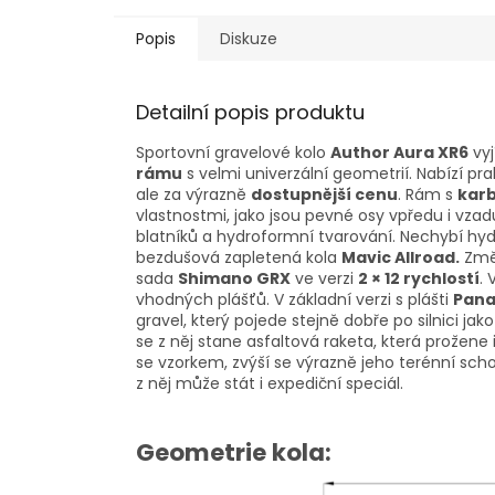
Popis
Diskuze
Detailní popis produktu
Sportovní gravelové kolo
Author Aura XR6
vyj
rámu
s velmi univerzální geometrií. Nabízí pr
ale za výrazně
dostupnější cenu
. Rám s
karb
vlastnostmi, jako jsou pevné osy vpředu i vzad
blatníků a hydroformní tvarování. Nechybí hy
bezdušová zapletená kola
Mavic Allroad.
Změn
sada
Shimano GRX
ve verzi
2 × 12 rychlostí
.
vhodných plášťů. V základní verzi s plášti
Pana
gravel, který pojede stejně dobře po silnici jak
se z něj stane asfaltová raketa, která prožene i
se vzorkem, zvýší se výrazně jeho terénní scho
z něj může stát i expediční speciál.
Geometrie kola: