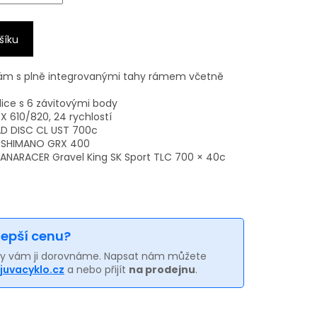
šíku
rám s plně integrovanými tahy rámem včetně
lice s 6 závitovými body
 610/820, 24 rychlostí
AD DISC CL UST 700c
y SHIMANO GRX 400
ANARACER Gravel King SK Sport TLC 700 × 40c
 lepší cenu?
my vám ji dorovnáme. Napsat nám můžete
juvacyklo.cz
a nebo přijít
na prodejnu
.