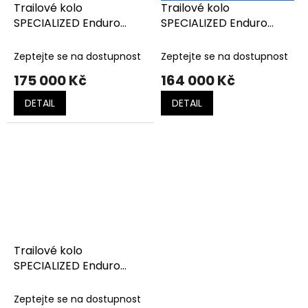
Trailové kolo
Trailové kolo
SPECIALIZED Enduro
SPECIALIZED Enduro
Expert GLOSS RUSTED
Expert SATIN DOPPIO/
RED / REDWOOD
SAND
Zeptejte se na dostupnost
Zeptejte se na dostupnost
175 000 Kč
164 000 Kč
DETAIL
DETAIL
Trailové kolo
SPECIALIZED Enduro
Expert SATIN OBSIDIAN /
TAUPE
Zeptejte se na dostupnost