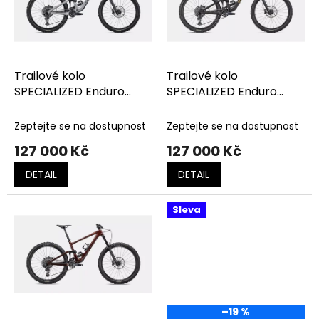
t
s
ů
p
r
o
d
Trailové kolo
Trailové kolo
u
SPECIALIZED Enduro
SPECIALIZED Enduro
k
Comp GLOSS DOVE
Comp SATIN BROWN
t
GREY / SMOKE
TINT / HARVEST GOLD
Zeptejte se na dostupnost
Zeptejte se na dostupnost
ů
127 000 Kč
127 000 Kč
DETAIL
DETAIL
Sleva
–19 %