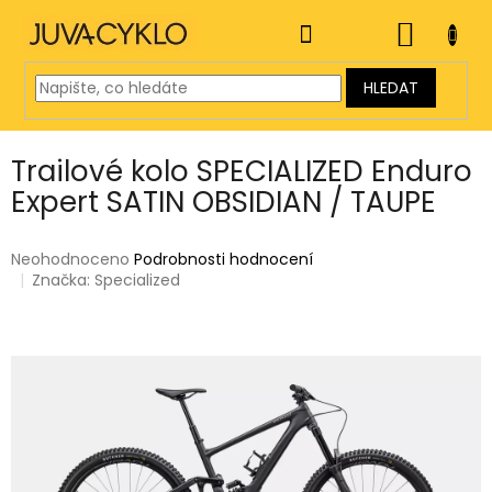
Přejít
na
NÁKUP
obsah
KOŠÍK
HLEDAT
Trailové kolo SPECIALIZED Enduro
Expert SATIN OBSIDIAN / TAUPE
Průměrné
Neohodnoceno
Podrobnosti hodnocení
hodnocení
Značka:
Specialized
produktu
je
0,0
z
5
hvězdiček.