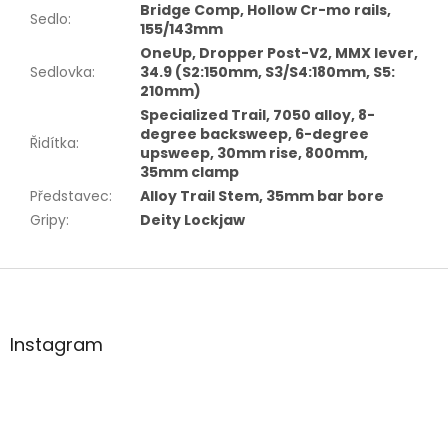
Bridge Comp, Hollow Cr-mo rails,
Sedlo
:
155/143mm
OneUp, Dropper Post-V2, MMX lever,
Sedlovka
:
34.9 (S2:150mm, S3/S4:180mm, S5:
210mm)
Specialized Trail, 7050 alloy, 8-
degree backsweep, 6-degree
Řidítka
:
upsweep, 30mm rise, 800mm,
35mm clamp
Představec
:
Alloy Trail Stem, 35mm bar bore
Gripy
:
Deity Lockjaw
Z
á
p
a
Instagram
t
í