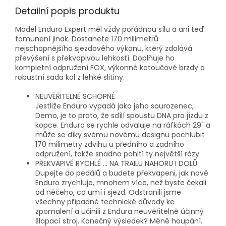
Detailní popis produktu
Model Enduro Expert měl vždy pořádnou sílu a ani teď
tomunení jinak. Dostanete 170 milimetrů
nejschopnějšího sjezdového výkonu, který zdolává
převýšení s překvapivou lehkostí. Doplňuje ho
kompletní odpružení FOX, výkonné kotoučové brzdy a
robustní sada kol z lehké slitiny.
NEUVĚŘITELNĚ SCHOPNÉ
Jestliže Enduro vypadá jako jeho sourozenec,
Demo, je to proto, že sdílí spoustu DNA pro jízdu z
kopce. Enduro se rychle odvaluje na ráfkách 29" a
může se díky svému novému designu pochlubit
170 milimetry zdvihu u předního a zadního
odpružení, takže snadno pohltí ty největší rázy.
PŘEKVAPIVĚ RYCHLÉ ... NA TRAILU NAHORU I DOLŮ
Dupejte do pedálů a budete překvapeni, jak nové
Enduro zrychluje, mnohem více, než byste čekali
od něčeho, co umí i sjezd. Odstranili jsme
všechny případné technické důvody ke
zpomalení a učinili z Endura neuvěřitelně účinný
šlapací stroj. Konečný výsledek? Méně houpání.