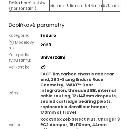
Délka horní trubky
591mm
619mm
644mm
670mm
(horizontální)
Doplňkové parametry
Kategorie
:
Enduro
?
Modelový
2023
rok
:
Kolo podle
Univerzální
typu rámu
:
Velikost kol
:
29"
FACT 11m carbon chassis and rear-
end, 29 S-Sizing Enduro Race
Geometry, SWAT™ Door
integration, threaded BB, internal
Rám
:
cable routing, 12x148mm dropouts,
sealed cartridge bearing pivots,
replaceable derailleur hanger,
170mm of travel
RockShox Zeb Select Plus, Charger 3
Vidlice
:
RC2 damper, 15x110mm, 44mm