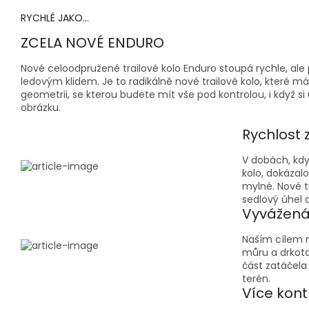
RYCHLÉ JAKO...
ZCELA NOVÉ ENDURO
Nové celoodpružené trailové kolo Enduro stoupá rychle, ale p
ledovým klidem. Je to radikálně nové trailové kolo, které 
geometrii, se kterou budete mít vše pod kontrolou, i když si
obrázku.
Rychlost 
V dobách, kdy
kolo, dokázal
mylné. Nové t
sedlový úhel a
Vyvážená
Naším cílem 
můru a drkota
část zatáčela 
terén.
Více kont