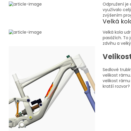
Odpružení je 
využívalo cel
zvýšením prog
Velká kol
Velká kola ud
pasážích. To 
zdvihu a velký
Velikost
Sedlové trub
velikost rámu
velikost rámu
kratší rozvor?