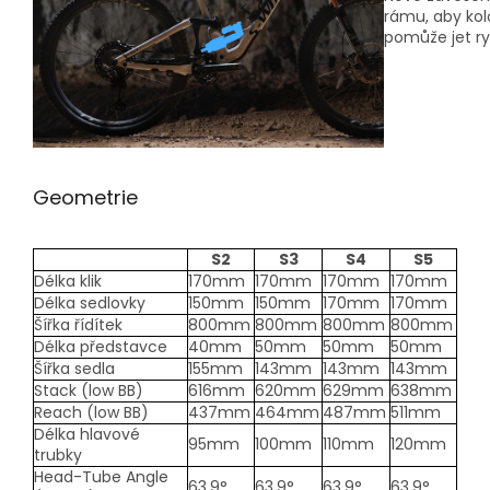
rámu, aby kolo
pomůže jet r
Geometrie
S2
S3
S4
S5
Délka klik
170mm
170mm
170mm
170mm
Délka sedlovky
150mm
150mm
170mm
170mm
Šířka řídítek
800mm
800mm
800mm
800mm
Délka představce
40mm
50mm
50mm
50mm
Šířka sedla
155mm
143mm
143mm
143mm
Stack (low BB)
616mm
620mm
629mm
638mm
Reach (low BB)
437mm
464mm
487mm
511mm
Délka hlavové
95mm
100mm
110mm
120mm
trubky
Head-Tube Angle
63.9°
63.9°
63.9°
63.9°