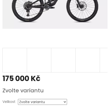
175 000 Kč
Měrná
Zvolte variantu
cena:
Velikost