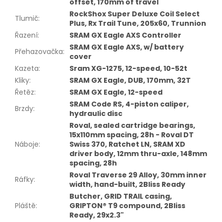
offset, 170mm of travel
RockShox Super Deluxe Coil Select
Tlumič
:
Plus, Rx Trail Tune, 205x60, Trunnion
Řazení
:
SRAM GX Eagle AXS Controller
SRAM GX Eagle AXS, w/ battery
Přehazovačka
:
cover
Kazeta
:
Sram XG-1275, 12-speed, 10-52t
Kliky
:
SRAM GX Eagle, DUB, 170mm, 32T
Řetěz
:
SRAM GX Eagle, 12-speed
SRAM Code RS, 4-piston caliper,
Brzdy
:
hydraulic disc
Roval, sealed cartridge bearings,
15x110mm spacing, 28h - Roval DT
Náboje
:
Swiss 370, Ratchet LN, SRAM XD
driver body, 12mm thru-axle, 148mm
spacing, 28h
Roval Traverse 29 Alloy, 30mm inner
Ráfky
:
width, hand-built, 2Bliss Ready
Butcher, GRID TRAIL casing,
Pláště
:
GRIPTON® T9 compound, 2Bliss
Ready, 29x2.3"