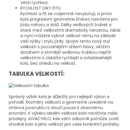
Větší rychlost.
RYCHLOST DÍKY FITU
Rychlost a fit se vzájemně nevylučují, a proto
byla progresivní geometrie Enduro navržena pro
jízdu nahoru a dolů. Délky sedlových trubek a
stack mezi velikostmi dramaticky nerostou, takže
si nyní můžete vybrat velikost rámu na základě
vaší výšky i stylu jízdy. Spojte tento nový styl
velikostí s pozvolnějším úhlem hlavy, větším
dosahem a strmější sedlovou trubkou napříč
velikostmi a získáíte rychlejší a ovladatelnější
kolo, bez ohledu na velikost.
TABULKA VELIKOSTÍ:
Správný výběr kola je důležitý pro nejlepší výkon a
pohodlí. Rozměry velikostí a geometrie uvedené na
stránce juvacyklo.cz slouží pouze k obecnému
srovnání. K výběru ideální velikosti kola navštivte naše
prodejny JUVACYKLO, kde vám odborník pomůže zvolit
vhodné kolo a jeho velikost pro vaše konkrétní potřeby.