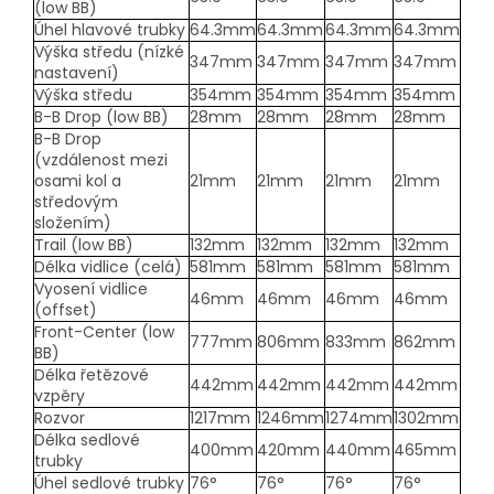
(low BB)
Úhel hlavové trubky
64.3mm
64.3mm
64.3mm
64.3mm
Výška středu (nízké
347mm
347mm
347mm
347mm
nastavení)
Výška středu
354mm
354mm
354mm
354mm
B-B Drop (low BB)
28mm
28mm
28mm
28mm
B-B Drop
(vzdálenost mezi
osami kol a
21mm
21mm
21mm
21mm
středovým
složením)
Trail (low BB)
132mm
132mm
132mm
132mm
Délka vidlice (celá)
581mm
581mm
581mm
581mm
Vyosení vidlice
46mm
46mm
46mm
46mm
(offset)
Front-Center (low
777mm
806mm
833mm
862mm
BB)
Délka řetězové
442mm
442mm
442mm
442mm
vzpěry
Rozvor
1217mm
1246mm
1274mm
1302mm
Délka sedlové
400mm
420mm
440mm
465mm
trubky
Úhel sedlové trubky
76°
76°
76°
76°