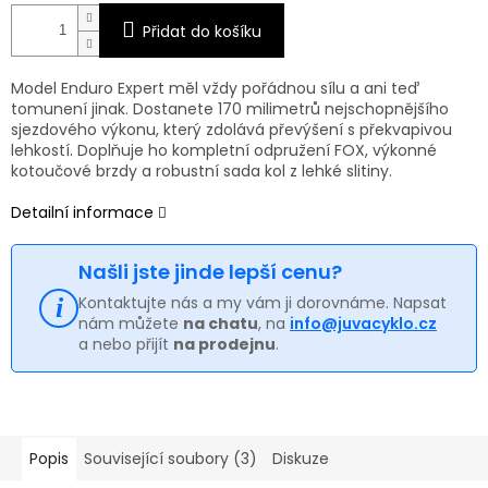
Přidat do košíku
Model Enduro Expert měl vždy pořádnou sílu a ani teď
tomunení jinak. Dostanete 170 milimetrů nejschopnějšího
sjezdového výkonu, který zdolává převýšení s překvapivou
lehkostí. Doplňuje ho kompletní odpružení FOX, výkonné
kotoučové brzdy a robustní sada kol z lehké slitiny.
Detailní informace
Našli jste jinde lepší cenu?
Kontaktujte nás a my vám ji dorovnáme. Napsat
nám můžete
na chatu
, na
info@juvacyklo.cz
a nebo přijít
na prodejnu
.
Popis
Související soubory (3)
Diskuze