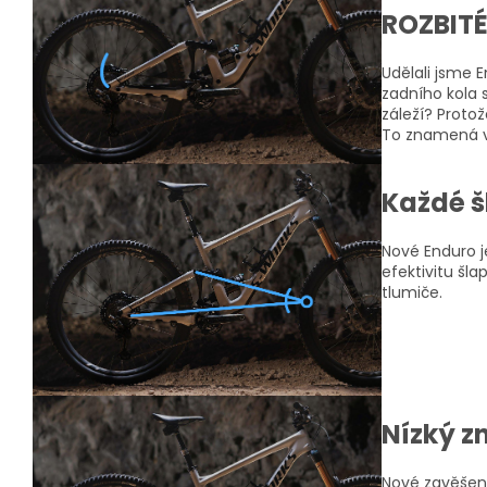
ROZBIT
Udělali jsme E
zadního kola 
záleží? Protož
To znamená ví
Každé š
Nové Enduro je
efektivitu šl
tlumiče.
Nízký z
Nové zavěšení