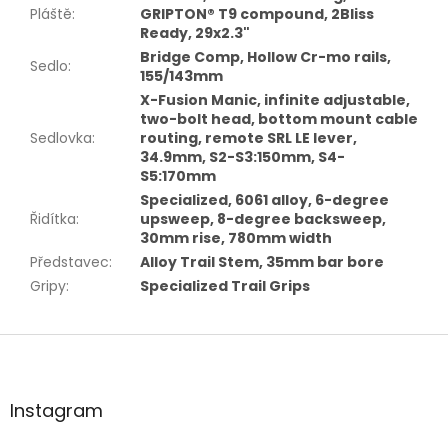
Pláště
:
GRIPTON® T9 compound, 2Bliss
Ready, 29x2.3"
Bridge Comp, Hollow Cr-mo rails,
Sedlo
:
155/143mm
X-Fusion Manic, infinite adjustable,
two-bolt head, bottom mount cable
Sedlovka
:
routing, remote SRL LE lever,
34.9mm, S2-S3:150mm, S4-
S5:170mm
Specialized, 6061 alloy, 6-degree
Řidítka
:
upsweep, 8-degree backsweep,
30mm rise, 780mm width
Představec
:
Alloy Trail Stem, 35mm bar bore
Gripy
:
Specialized Trail Grips
Z
á
p
a
Instagram
t