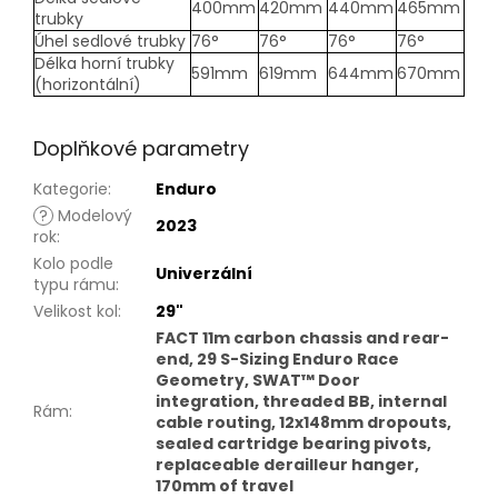
400mm
420mm
440mm
465mm
trubky
Úhel sedlové trubky
76°
76°
76°
76°
Délka horní trubky
591mm
619mm
644mm
670mm
(horizontální)
Doplňkové parametry
Kategorie
:
Enduro
?
Modelový
2023
rok
:
Kolo podle
Univerzální
typu rámu
:
Velikost kol
:
29"
FACT 11m carbon chassis and rear-
end, 29 S-Sizing Enduro Race
Geometry, SWAT™ Door
integration, threaded BB, internal
Rám
:
cable routing, 12x148mm dropouts,
sealed cartridge bearing pivots,
replaceable derailleur hanger,
170mm of travel