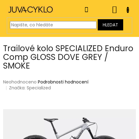
Přejít
na
NÁKUP
obsah
KOŠÍK
HLEDAT
Trailové kolo SPECIALIZED Enduro
Comp GLOSS DOVE GREY /
SMOKE
Průměrné
Neohodnoceno
Podrobnosti hodnocení
hodnocení
Značka:
Specialized
produktu
je
0,0
z
5
hvězdiček.