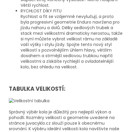
Větší rychlost.
RYCHLOST DÍKY FITU
Rychlost a fit se vzájemně nevylučují, a proto
byla progresivní geometrie Enduro navržena pro
jízdu nahoru a dolů. Délky sedlových trubek a
stack mezi velikostmi dramaticky nerostou, takže
si nyní můžete vybrat velikost rámu na základě
vaší výšky i stylu jízdy. Spojte tento nový styl
velikostí s pozvolnějším úhlem hlavy, větším
dosahem a strmější sedlovou trubkou napříč
velikostmi a získáíte rychlejší a ovladatelnější
kolo, bez ohledu na velikost.
TABULKA VELIKOSTÍ:
Správný výběr kola je důležitý pro nejlepší výkon a
pohodlí. Rozměry velikostí a geometrie uvedené na
stránce juvacyklo.cz slouží pouze k obecnému
srovnání. K výběru ideální velikosti kola navštivte naše