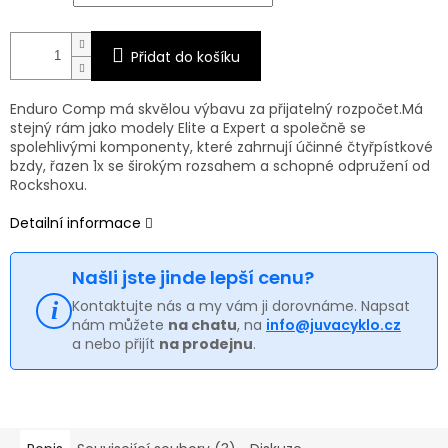
Přidat do košíku
Enduro Comp má skvělou výbavu za přijatelný rozpočet.Má
stejný rám jako modely Elite a Expert a společně se
spolehlivými komponenty, které zahrnují účinné čtyřpístkové
bzdy, řazen 1x se širokým rozsahem a schopné odpružení od
Rockshoxu.
Detailní informace
Našli jste jinde lepší cenu?
Kontaktujte nás a my vám ji dorovnáme. Napsat
nám můžete
na chatu
, na
info@juvacyklo.cz
a nebo přijít
na prodejnu
.