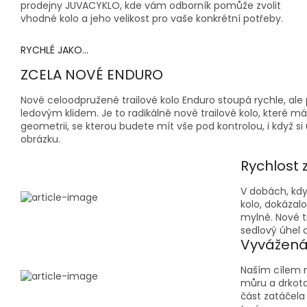
prodejny JUVACYKLO, kde vám odborník pomůže zvolit
vhodné kolo a jeho velikost pro vaše konkrétní potřeby.
RYCHLÉ JAKO...
ZCELA NOVÉ ENDURO
Nové celoodpružené trailové kolo Enduro stoupá rychle, ale p
ledovým klidem. Je to radikálně nové trailové kolo, které 
geometrii, se kterou budete mít vše pod kontrolou, i když si
obrázku.
Rychlost 
V dobách, kdy
kolo, dokázal
mylné. Nové t
sedlový úhel a
Vyvážená
Naším cílem 
můru a drkota
část zatáčela 