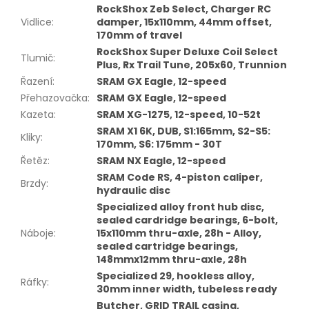
RockShox Zeb Select, Charger RC
Vidlice
:
damper, 15x110mm, 44mm offset,
170mm of travel
RockShox Super Deluxe Coil Select
Tlumič
:
Plus, Rx Trail Tune, 205x60, Trunnion
Řazení
:
SRAM GX Eagle, 12-speed
Přehazovačka
:
SRAM GX Eagle, 12-speed
Kazeta
:
SRAM XG-1275, 12-speed, 10-52t
SRAM X1 6K, DUB, S1:165mm, S2-S5:
Kliky
:
170mm, S6: 175mm - 30T
Řetěz
:
SRAM NX Eagle, 12-speed
SRAM Code RS, 4-piston caliper,
Brzdy
:
hydraulic disc
Specialized alloy front hub disc,
sealed cardridge bearings, 6-bolt,
Náboje
:
15x110mm thru-axle, 28h - Alloy,
sealed cartridge bearings,
148mmx12mm thru-axle, 28h
Specialized 29, hookless alloy,
Ráfky
:
30mm inner width, tubeless ready
Butcher, GRID TRAIL casing,