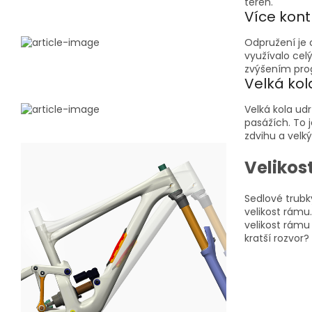
terén.
Více kont
Odpružení je 
využívalo cel
zvýšením prog
Velká kol
Velká kola ud
pasážích. To 
zdvihu a velký
Velikost
Sedlové trub
velikost rámu
velikost rámu
kratší rozvor?