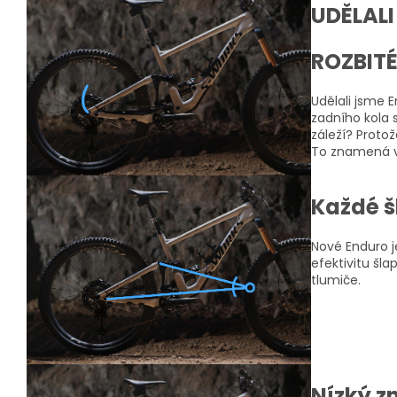
UDĚLALI
ROZBIT
Udělali jsme E
zadního kola 
záleží? Protož
To znamená ví
Každé š
Nové Enduro je
efektivitu šl
tlumiče.
Nízký z