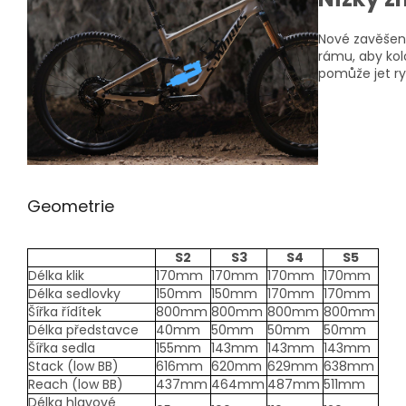
Nové zavěšení
rámu, aby kolo
pomůže jet r
Geometrie
S2
S3
S4
S5
Délka klik
170mm
170mm
170mm
170mm
Délka sedlovky
150mm
150mm
170mm
170mm
Šířka řídítek
800mm
800mm
800mm
800mm
Délka představce
40mm
50mm
50mm
50mm
Šířka sedla
155mm
143mm
143mm
143mm
Stack (low BB)
616mm
620mm
629mm
638mm
Reach (low BB)
437mm
464mm
487mm
511mm
Délka hlavové