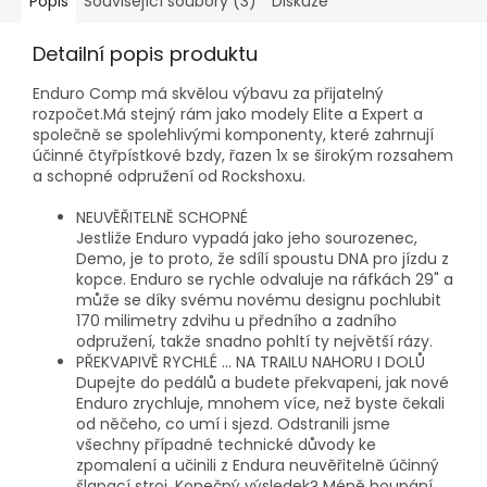
Popis
Související soubory (3)
Diskuze
Detailní popis produktu
Enduro Comp má skvělou výbavu za přijatelný
rozpočet.Má stejný rám jako modely Elite a Expert a
společně se spolehlivými komponenty, které zahrnují
účinné čtyřpístkové bzdy, řazen 1x se širokým rozsahem
a schopné odpružení od Rockshoxu.
NEUVĚŘITELNĚ SCHOPNÉ
Jestliže Enduro vypadá jako jeho sourozenec,
Demo, je to proto, že sdílí spoustu DNA pro jízdu z
kopce. Enduro se rychle odvaluje na ráfkách 29" a
může se díky svému novému designu pochlubit
170 milimetry zdvihu u předního a zadního
odpružení, takže snadno pohltí ty největší rázy.
PŘEKVAPIVĚ RYCHLÉ ... NA TRAILU NAHORU I DOLŮ
Dupejte do pedálů a budete překvapeni, jak nové
Enduro zrychluje, mnohem více, než byste čekali
od něčeho, co umí i sjezd. Odstranili jsme
všechny případné technické důvody ke
zpomalení a učinili z Endura neuvěřitelně účinný
šlapací stroj. Konečný výsledek? Méně houpání.