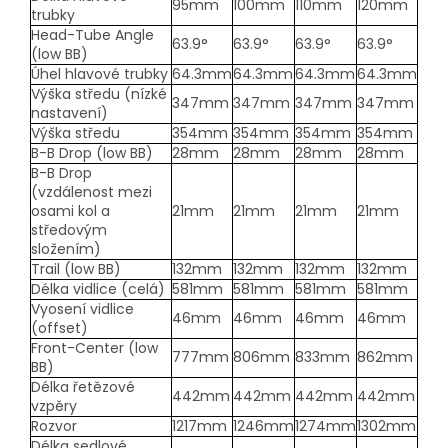
95mm
100mm
110mm
120mm
trubky
Head-Tube Angle
63.9°
63.9°
63.9°
63.9°
(low BB)
Úhel hlavové trubky
64.3mm
64.3mm
64.3mm
64.3mm
Výška středu (nízké
347mm
347mm
347mm
347mm
nastavení)
Výška středu
354mm
354mm
354mm
354mm
B-B Drop (low BB)
28mm
28mm
28mm
28mm
B-B Drop
(vzdálenost mezi
osami kol a
21mm
21mm
21mm
21mm
středovým
složením)
Trail (low BB)
132mm
132mm
132mm
132mm
Délka vidlice (celá)
581mm
581mm
581mm
581mm
Vyosení vidlice
46mm
46mm
46mm
46mm
(offset)
Front-Center (low
777mm
806mm
833mm
862mm
BB)
Délka řetězové
442mm
442mm
442mm
442mm
vzpěry
Rozvor
1217mm
1246mm
1274mm
1302mm
Délka sedlové