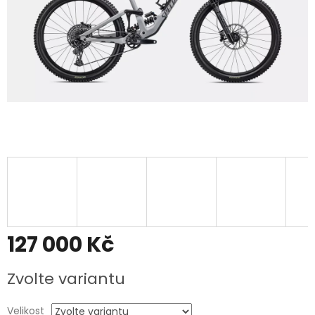
127 000 Kč
Měrná
Zvolte variantu
cena:
Velikost