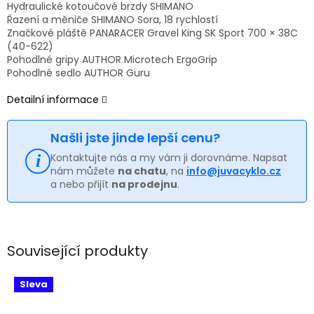
Hydraulické kotoučové brzdy SHIMANO
Řazení a měniče SHIMANO Sora, 18 rychlostí
Značkové pláště PANARACER Gravel King SK Sport 700 × 38C
(40-622)
Pohodlné gripy AUTHOR Microtech ErgoGrip
Pohodlné sedlo AUTHOR Guru
Detailní informace
Našli jste jinde lepší cenu?
Kontaktujte nás a my vám ji dorovnáme. Napsat
nám můžete
na chatu
, na
info@juvacyklo.cz
a nebo přijít
na prodejnu
.
Související produkty
Sleva