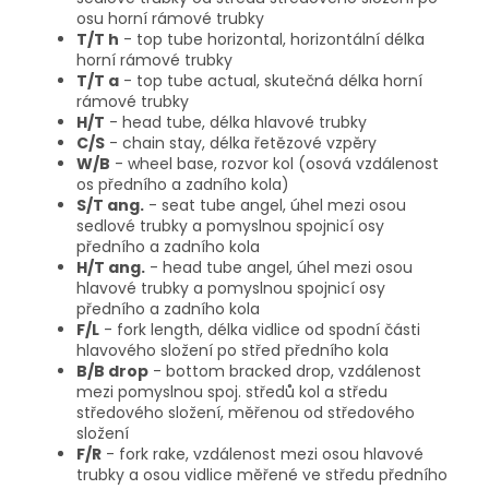
osu horní rámové trubky
T/T h
- top tube horizontal, horizontální délka
horní rámové trubky
T/T a
- top tube actual, skutečná délka horní
rámové trubky
H/T
- head tube, délka hlavové trubky
C/S
- chain stay, délka řetězové vzpěry
W/B
- wheel base, rozvor kol (osová vzdálenost
os předního a zadního kola)
S/T ang.
- seat tube angel, úhel mezi osou
sedlové trubky a pomyslnou spojnicí osy
předního a zadního kola
H/T ang.
- head tube angel, úhel mezi osou
hlavové trubky a pomyslnou spojnicí osy
předního a zadního kola
F/L
- fork length, délka vidlice od spodní části
hlavového složení po střed předního kola
B/B drop
- bottom bracked drop, vzdálenost
mezi pomyslnou spoj. středů kol a středu
středového složení, měřenou od středového
složení
F/R
- fork rake, vzdálenost mezi osou hlavové
trubky a osou vidlice měřené ve středu předního