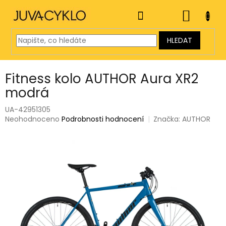
Přejít
na
NÁKUP
obsah
KOŠÍK
HLEDAT
Fitness kolo AUTHOR Aura XR2
modrá
UA-42951305
Průměrné
Neohodnoceno
Podrobnosti hodnocení
Značka:
AUTHOR
hodnocení
produktu
je
0,0
z
5
hvězdiček.