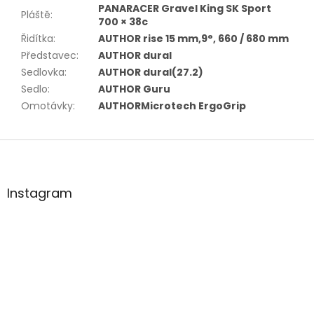
PANARACER Gravel King SK Sport
Pláště
:
700 × 38c
Řidítka
:
AUTHOR rise 15 mm,9°, 660 / 680 mm
Představec
:
AUTHOR dural
Sedlovka
:
AUTHOR dural(27.2)
Sedlo
:
AUTHOR Guru
Omotávky
:
AUTHORMicrotech ErgoGrip
Z
á
p
a
Instagram
t
í