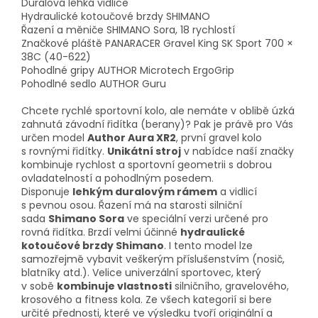
Duralová lehká vidlice
Hydraulické kotoučové brzdy SHIMANO
Řazení a měniče SHIMANO Sora, 18 rychlostí
Značkové pláště PANARACER Gravel King SK Sport 700 ×
38C (40-622)
Pohodlné gripy AUTHOR Microtech ErgoGrip
Pohodlné sedlo AUTHOR Guru
Chcete rychlé sportovní kolo, ale nemáte v oblibě úzká
zahnutá závodní řidítka (berany)? Pak je právě pro Vás
určen model
Author Aura XR2
, první gravel kolo
s rovnými řidítky.
Unikátní stroj
v nabídce naší značky
kombinuje rychlost a sportovní geometrii s dobrou
ovladatelností a pohodlným posedem.
Disponuje
lehkým duralovým rámem
a vidlicí
s pevnou osou. Řazení má na starosti silniční
sada
Shimano Sora
ve speciální verzi určené pro
rovná řidítka. Brzdí velmi účinné
hydraulické
kotoučové brzdy Shimano
. I tento model lze
samozřejmě vybavit veškerým příslušenstvím (nosič,
blatníky atd.). Velice univerzální sportovec, který
v sobě
kombinuje vlastnosti
silničního, gravelového,
krosového a fitness kola. Ze všech kategorií si bere
určité přednosti, které ve výsledku tvoří originální a