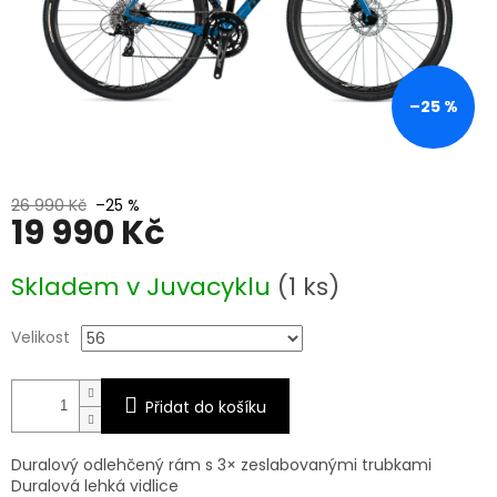
–25 %
26 990 Kč
–25 %
19 990 Kč
Měrná
Skladem v Juvacyklu
(1 ks)
cena:
Velikost
Přidat do košíku
Duralový odlehčený rám s 3× zeslabovanými trubkami
Duralová lehká vidlice