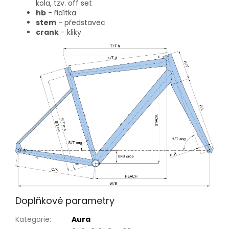
kola, tzv. off set
hb
- řidítka
stem
- představec
crank
- kliky
Doplňkové parametry
Kategorie
:
Aura