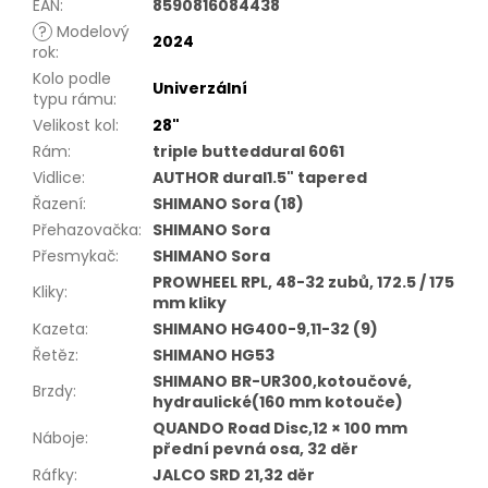
EAN
:
8590816084438
?
Modelový
2024
rok
:
Kolo podle
Univerzální
typu rámu
:
Velikost kol
:
28"
Rám
:
triple butteddural 6061
Vidlice
:
AUTHOR dural1.5" tapered
Řazení
:
SHIMANO Sora (18)
Přehazovačka
:
SHIMANO Sora
Přesmykač
:
SHIMANO Sora
PROWHEEL RPL, 48-32 zubů, 172.5 / 175
Kliky
:
mm kliky
Kazeta
:
SHIMANO HG400-9,11-32 (9)
Řetěz
:
SHIMANO HG53
SHIMANO BR-UR300,kotoučové,
Brzdy
:
hydraulické(160 mm kotouče)
QUANDO Road Disc,12 × 100 mm
Náboje
:
přední pevná osa, 32 děr
Ráfky
:
JALCO SRD 21,32 děr