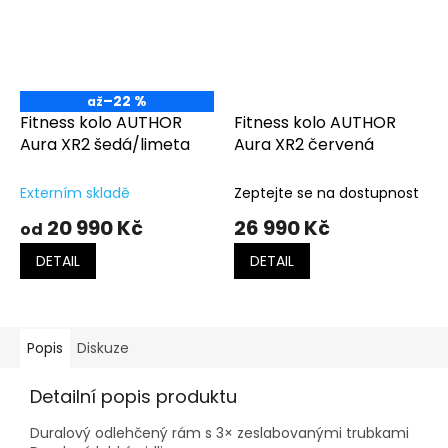
–22 %
až
Fitness kolo AUTHOR
Fitness kolo AUTHOR
Aura XR2 šedá/limeta
Aura XR2 červená
Externím skladě
Zeptejte se na dostupnost
20 990 Kč
26 990 Kč
od
DETAIL
DETAIL
Popis
Diskuze
Detailní popis produktu
Duralový odlehčený rám s 3× zeslabovanými trubkami