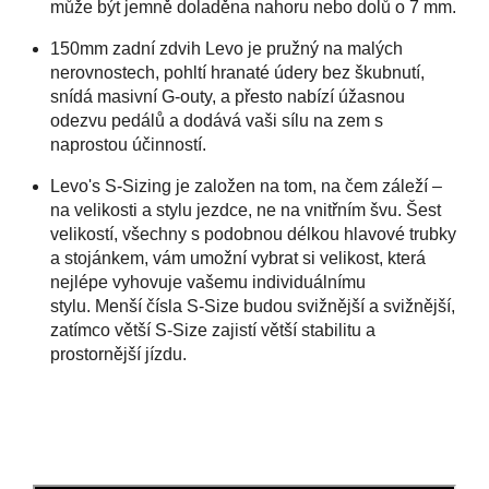
může být jemně doladěna nahoru nebo dolů o 7 mm.
150mm zadní zdvih Levo je pružný na malých
nerovnostech, pohltí hranaté údery bez škubnutí,
snídá masivní G-outy, a přesto nabízí úžasnou
odezvu pedálů a dodává vaši sílu na zem s
naprostou účinností.
Levo's S-Sizing je založen na tom, na čem záleží –
na velikosti a stylu jezdce, ne na vnitřním švu.
Šest
velikostí, všechny s podobnou délkou hlavové trubky
a stojánkem, vám umožní vybrat si velikost, která
nejlépe vyhovuje vašemu individuálnímu
stylu.
Menší čísla S-Size budou svižnější a svižnější,
zatímco větší S-Size zajistí větší stabilitu a
prostornější jízdu.