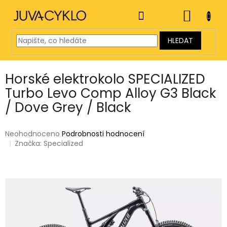
Přejít
na
NÁKUP
obsah
KOŠÍK
HLEDAT
Horské elektrokolo SPECIALIZED
Turbo Levo Comp Alloy G3 Black
/ Dove Grey / Black
Průměrné
Neohodnoceno
Podrobnosti hodnocení
hodnocení
Značka:
Specialized
produktu
je
0,0
z
5
hvězdiček.