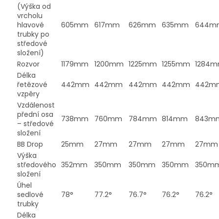
(Výška od
vrcholu
hlavové
605mm
617mm
626mm
635mm
644m
trubky po
středové
složení)
Rozvor
1179mm
1200mm
1225mm
1255mm
1284
Délka
řetězové
442mm
442mm
442mm
442mm
442m
vzpěry
Vzdálenost
přední osa
738mm
760mm
784mm
814mm
843m
– středové
složení
BB Drop
25mm
27mm
27mm
27mm
27mm
Výška
středového
352mm
350mm
350mm
350mm
350m
složení
Úhel
sedlové
78°
77.2°
76.7°
76.2°
76.2°
trubky
Délka