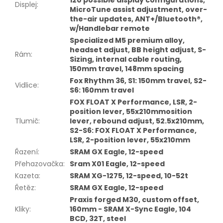
120 possible display configurations,
Displej
:
MicroTune assist adjustment, over-
the-air updates, ANT+/Bluetooth®,
w/Handlebar remote
Specialized M5 premium alloy,
headset adjust, BB height adjust, S-
Rám
:
Sizing, internal cable routing,
150mm travel, 148mm spacing
Fox Rhythm 36, S1: 150mm travel, S2-
Vidlice
:
S6: 160mm travel
FOX FLOAT X Performance, LSR, 2-
position lever, 55x210mmosition
Tlumič
:
lever, rebound adjust, 52.5x210mm,
S2-S6: FOX FLOAT X Performance,
LSR, 2-position lever, 55x210mm
Řazení
:
SRAM GX Eagle, 12-speed
Přehazovačka
:
Sram X01 Eagle, 12-speed
Kazeta
:
SRAM XG-1275, 12-speed, 10-52t
Řetěz
:
SRAM GX Eagle, 12-speed
Praxis forged M30, custom offset,
Kliky
:
160mm - SRAM X-Sync Eagle, 104
BCD, 32T, steel