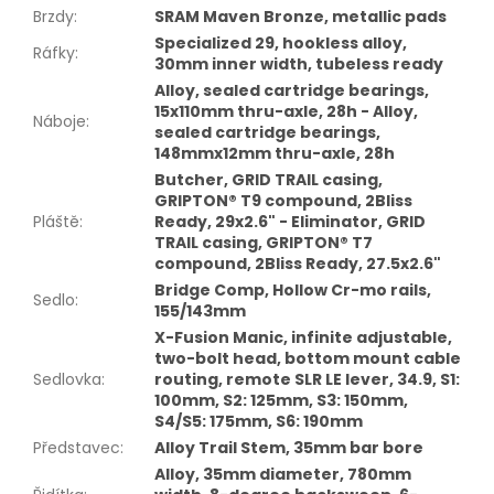
Brzdy
:
SRAM Maven Bronze, metallic pads
Specialized 29, hookless alloy,
Ráfky
:
30mm inner width, tubeless ready
Alloy, sealed cartridge bearings,
15x110mm thru-axle, 28h - Alloy,
Náboje
:
sealed cartridge bearings,
148mmx12mm thru-axle, 28h
Butcher, GRID TRAIL casing,
GRIPTON® T9 compound, 2Bliss
Pláště
:
Ready, 29x2.6" - Eliminator, GRID
TRAIL casing, GRIPTON® T7
compound, 2Bliss Ready, 27.5x2.6"
Bridge Comp, Hollow Cr-mo rails,
Sedlo
:
155/143mm
X-Fusion Manic, infinite adjustable,
two-bolt head, bottom mount cable
Sedlovka
:
routing, remote SLR LE lever, 34.9, S1:
100mm, S2: 125mm, S3: 150mm,
S4/S5: 175mm, S6: 190mm
Představec
:
Alloy Trail Stem, 35mm bar bore
Alloy, 35mm diameter, 780mm