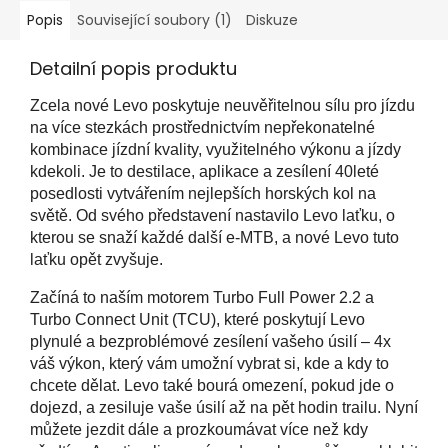
Popis
Související soubory (1)
Diskuze
Detailní popis produktu
Zcela nové Levo poskytuje neuvěřitelnou sílu pro jízdu
na více stezkách prostřednictvím nepřekonatelné
kombinace jízdní kvality, využitelného výkonu a jízdy
kdekoli. Je to destilace, aplikace a zesílení 40leté
posedlosti vytvářením nejlepších horských kol na
světě. Od svého představení nastavilo Levo laťku, o
kterou se snaží každé další e-MTB, a nové Levo tuto
laťku opět zvyšuje.
Začíná to naším motorem Turbo Full Power 2.2 a
Turbo Connect Unit (TCU), které poskytují Levo
plynulé a bezproblémové zesílení vašeho úsilí – 4x
váš výkon, který vám umožní vybrat si, kde a kdy to
chcete dělat. Levo také bourá omezení, pokud jde o
dojezd, a zesiluje vaše úsilí až na pět hodin trailu. Nyní
můžete jezdit dále a prozkoumávat více než kdy