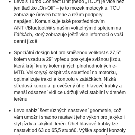
Levo's Turbo Connect Unit (nebo „TCU“) je více než
jen tlačítko „On-Off“ – je to mozek motocyklu.
TCU
zobrazuje úroveň baterie a režim podpory
napájení.
Komunikuje také prostřednictvím
ANT+/Bluetooth® s naším volitelným displejem na
řídítkách, který zobrazuje ještě více informací o vaší
denní jízdě.
Speciální design kol pro smíšenou velikost s 27,5"
kolem vzadu a 29" vpředu poskytuje svižnou jízdu,
která krájí kruhy kolem jiných plnohodnotných e-
MTB.
Velkorysý kokpit vás soustředí na motorku,
optimalizuje trakci a kontrolu v zatáčkách.
Nízká
středová konzola, prověšený úhel hlavové trubky a
menší odsazení vidlice udržují věci stabilní v drsném
terénu.
Levo nabízí šest různých nastavení geometrie, což
vám umožní snadno nastavit jeho výkon pro jakýkoli
styl jízdy a jakýkoli terén.
Úhel hlavové trubky lze
nastavit od 63 do 65,5 stupňů.
Výška spodní konzoly