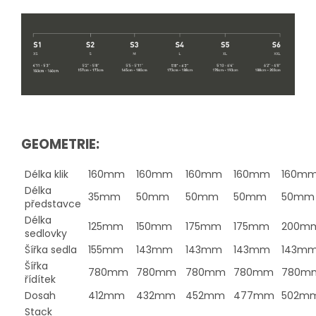
GEOMETRIE:
Délka klik
160mm
160mm
160mm
160mm
160m
Délka
35mm
50mm
50mm
50mm
50mm
představce
Délka
125mm
150mm
175mm
175mm
200m
sedlovky
Šířka sedla
155mm
143mm
143mm
143mm
143m
Šířka
780mm
780mm
780mm
780mm
780m
řídítek
Dosah
412mm
432mm
452mm
477mm
502m
Stack