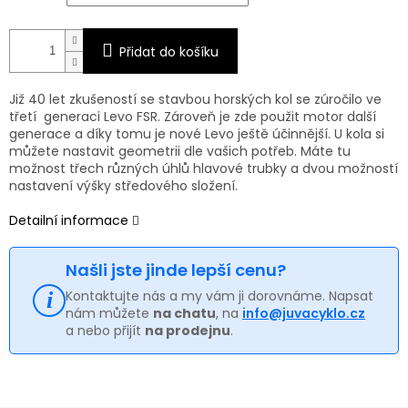
Přidat do košíku
Již 40 let zkušeností se stavbou horských kol se zúročilo ve
třetí generaci Levo FSR. Zároveň je zde použit motor další
generace a díky tomu je nové Levo ještě účinnější. U kola si
můžete nastavit geometrii dle vašich potřeb. Máte tu
možnost třech různých úhlů hlavové trubky a dvou možností
nastavení výšky středového složení.
Detailní informace
Našli jste jinde lepší cenu?
Kontaktujte nás a my vám ji dorovnáme. Napsat
nám můžete
na chatu
, na
info@juvacyklo.cz
a nebo přijít
na prodejnu
.