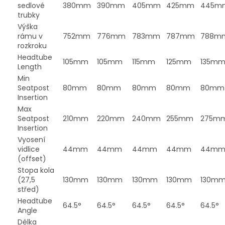
sedlové
380mm
390mm
405mm
425mm
445m
trubky
Výška
rámu v
752mm
776mm
783mm
787mm
788m
rozkroku
Headtube
105mm
105mm
115mm
125mm
135m
Length
Min
Seatpost
80mm
80mm
80mm
80mm
80mm
Insertion
Max
Seatpost
210mm
220mm
240mm
255mm
275m
Insertion
Vyosení
vidlice
44mm
44mm
44mm
44mm
44m
(offset)
Stopa kola
(27,5
130mm
130mm
130mm
130mm
130m
střed)
Headtube
64.5°
64.5°
64.5°
64.5°
64.5°
Angle
Délka