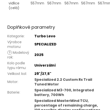
vidlice
557mm
567mm
567mm
567mm
567m
(celá)
Doplňkové parametry
Kategorie
:
Turbo Levo
Výrobce
SPECIALIZED
motoru
:
?
Modelový
2025
rok
:
Kolo podle
Univerzální
typu rámu
:
Velikost kol
:
29"/27,5"
Specialized 2.2 Custom Rx Trail
Motor
:
Tuned Motor
Specialized M3-700, Integrated
Baterie
:
battery, 700Wh
Specialized MasterMind TCU,
percentage of remaining charge,