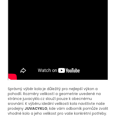
Správný výběr kola je důležitý pro nejlepší výkon a
pohodlí. Rozměry velikostí a geometrie uvedené na
stránce juvacyklo.cz slouží pouze k obecnému
srovnání. K výběru ideální velikosti kola navštivte naše
prodejny
JUVACYKLO
, kde vám odborník pomůže zvolit
vhodné kolo a jeho velikost pro vaše konkrétní potřeby.