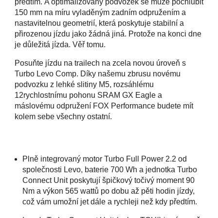
předtím. A optimalizovaný podvozek se může pochlubit
150 mm na míru vyladěným zadním odpružením a
nastavitelnou geometrií, která poskytuje stabilní a
přirozenou jízdu jako žádná jiná. Protože na konci dne
je důležitá jízda. Věř tomu.
Posuňte jízdu na trailech na zcela novou úroveň s
Turbo Levo Comp. Díky našemu zbrusu novému
podvozku z lehké slitiny M5, rozsáhlému
12rychlostnímu pohonu SRAM GX Eagle a
máslovému odpružení FOX Performance budete mít
kolem sebe všechny ostatní.
Plně integrovaný motor Turbo Full Power 2.2 od
společnosti Levo, baterie 700 Wh a jednotka Turbo
Connect Unit poskytují špičkový točivý moment 90
Nm a výkon 565 wattů po dobu až pěti hodin jízdy,
což vám umožní jet dále a rychleji než kdy předtím.