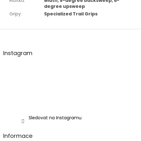
Řidítka
:
width, 8-degree backsweep, 6-
degree upsweep
Gripy
:
Specialized Trail Grips
Z
á
p
a
Instagram
t
í
Sledovat na Instagramu
Informace