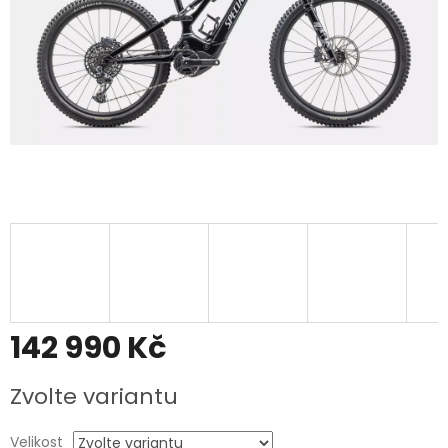
142 990 Kč
Měrná
Zvolte variantu
cena:
Velikost