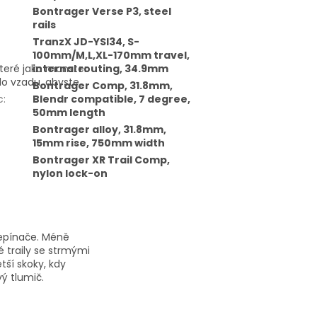
Bontrager Verse P3, steel
rails
TranzX JD-YSI34, S-
100mm/M,L,XL-170mm travel,
teré jako monster
internal routing, 34.9mm
lo vzadu, abyste
Bontrager Comp, 31.8mm,
c
:
Blendr compatible, 7 degree,
50mm length
Bontrager alloy, 31.8mm,
15mm rise, 750mm width
Bontrager XR Trail Comp,
nylon lock-on
epínače. Méně
é traily se strmými
tší skoky, kdy
ý tlumič.