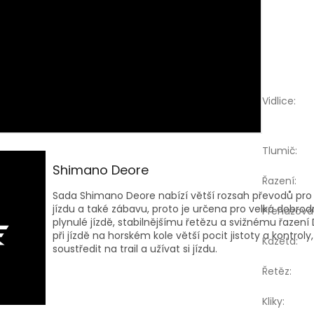
Vidlice
:
Tlumič
:
Shimano Deore
Řazení
:
Sada Shimano Deore nabízí větší rozsah převodů pro 
jízdu a také zábavu, proto je určena pro velká dobrodr
Přehazova
plynulé jízdě, stabilnějšímu řetězu a svižnému řazen
při jízdě na horském kole větší pocit jistoty a kontrol
Kazeta
:
soustředit na trail a užívat si jízdu.
Řetěz
:
Kliky
: