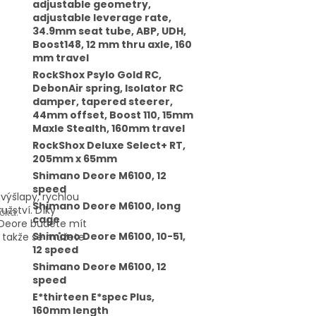
adjustable geometry,
adjustable leverage rate,
34.9mm seat tube, ABP, UDH,
Boost148, 12 mm thru axle, 160
mm travel
RockShox Psylo Gold RC,
DebonAir spring, Isolator RC
damper, tapered steerer,
44mm offset, Boost 110, 15mm
Maxle Stealth, 160mm travel
RockShox Deluxe Select+ RT,
205mm x 65mm
Shimano Deore M6100, 12
speed
výšlapy, rychlou
Shimano Deore M6100, long
užství. Díky
čka
:
cage
í Deore budete mít
Shimano Deore M6100, 10-51,
y, takže se můžete
12 speed
Shimano Deore M6100, 12
speed
E*thirteen E*spec Plus,
160mm length