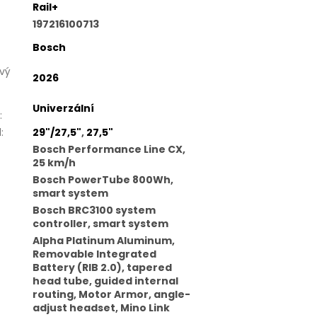
Rail+
197216100713
Bosch
vý
2026
Univerzální
:
l
:
29"/27,5"
,
27,5"
Bosch Performance Line CX,
25 km/h
Bosch PowerTube 800Wh,
smart system
Bosch BRC3100 system
controller, smart system
Alpha Platinum Aluminum,
Removable Integrated
Battery (RIB 2.0), tapered
head tube, guided internal
routing, Motor Armor, angle-
adjust headset, Mino Link