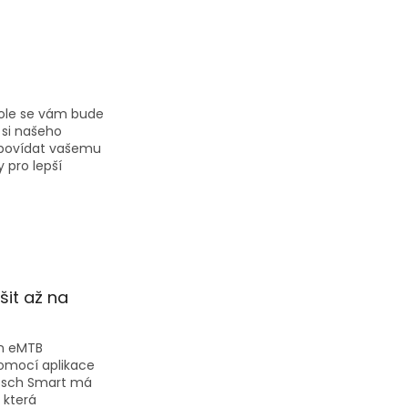
kole se vám bude
 si našeho
dpovídat vašemu
 pro lepší
šit až na
on eMTB
omocí aplikace
Bosch Smart má
 která