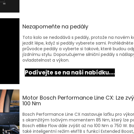
Nezapomeňte na pedály
Toto kolo se nedodává s pedály, protože na novém 
jezdit lépe, když si pedály vyberete sami. Prohlédněte
průvodce pedály a vyberte si takové, které budou o
jízdnímu stylu. Doporučujeme silniční pedály s nášlapy
ovladatelnost a výkon.
Podívejte se na naši nabídku....
Motor Bosch Performance Line CX: Lze zvý
100 Nm
Bosch Performance Line CX nastavuje laťku pro výk
s okamžitým točivým momentem 85 Nm, který lze p
Bosch eBike Flow dále zvýšit až na 100 Nm a 750 W. 
také inteligentní režim eMTB s funkcí Extended Boost,