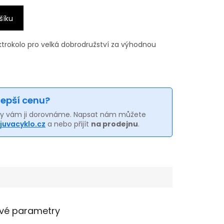
šíku
lektrokolo pro velká dobrodružství za výhodnou
 lepší cenu?
my vám ji dorovnáme. Napsat nám můžete
juvacyklo.cz
a nebo přijít
na prodejnu
.
vé parametry