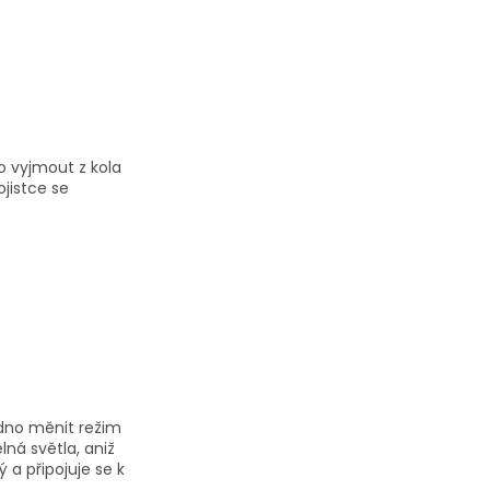
o vyjmout z kola
ojistce se
dno měnit režim
ná světla, aniž
 a připojuje se k