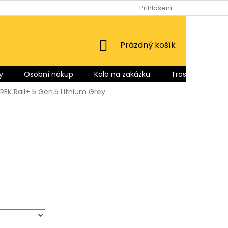
Přihlášení
NÁKUPNÍ
Prázdný košík
KOŠÍK
y
Osobní nákup
Kolo na zakázku
Trasy pro Vás
REK Rail+ 5 Gen.5 Lithium Grey