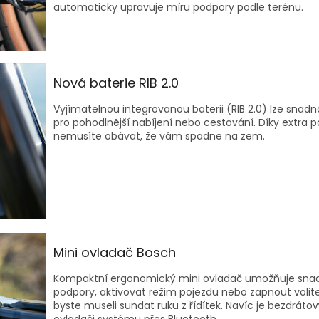
automaticky upravuje míru podpory podle terénu.
Nová baterie RIB 2.0
Vyjímatelnou integrovanou baterii (RIB 2.0) lze snadn
pro pohodlnější nabíjení nebo cestování. Díky extra p
nemusíte obávat, že vám spadne na zem.
Mini ovladač Bosch
Kompaktní ergonomický mini ovladač umožňuje sna
podpory, aktivovat režim pojezdu nebo zapnout volitel
byste museli sundat ruku z řídítek. Navíc je bezdrátový