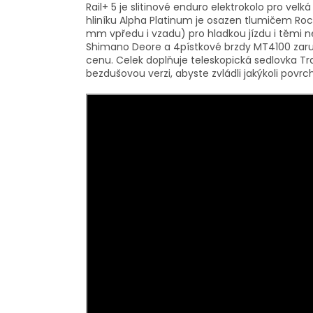
Rail+ 5 je slitinové enduro elektrokolo pro ve
hliníku Alpha Platinum je osazen tlumičem Rock
mm vpředu i vzadu) pro hladkou jízdu i těmi n
Shimano Deore a 4pístkové brzdy MT4100 zaruču
cenu. Celek doplňuje teleskopická sedlovka Tr
bezdušovou verzi, abyste zvládli jakýkoli povrch