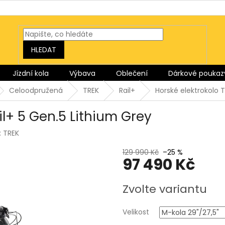
HLEDAT
Jízdní kola
Výbava
Oblečení
Dárkové poukaz
Celoodpružená
TREK
Rail+
Horské elektrokolo T
il+ 5 Gen.5 Lithium Grey
:
TREK
129 990 Kč
–25 %
97 490 Kč
Měrná
Zvolte variantu
cena:
Velikost