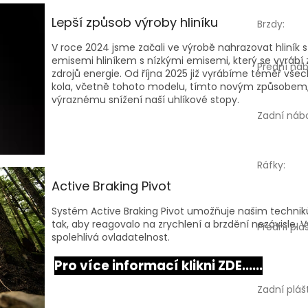
Lepší způsob výroby hliníku
Brzdy
:
V roce 2024 jsme začali ve výrobě nahrazovat hliník 
emisemi hliníkem s nízkými emisemi, který se vyrábí
Přední náb
zdrojů energie. Od října 2025 již vyrábíme téměř všec
kola, včetně tohoto modelu, tímto novým způsobem,
výraznému snížení naší uhlíkové stopy.
Zadní náb
Ráfky
:
Active Braking Pivot
Systém Active Braking Pivot umožňuje našim technik
tak, aby reagovalo na zrychlení a brzdění nezávisle. 
Přední plá
spolehlivá ovladatelnost.
Pro více informací klikni ZDE......
Zadní pláš