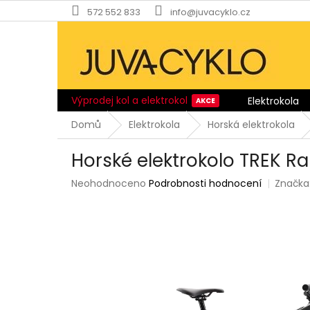
Přejít
572 552 833
info@juvacyklo.cz
na
obsah
Výprodej kol a elektrokol
Elektrokola
Domů
Elektrokola
Horská elektrokola
Horské elektrokolo TREK Ra
Průměrné
Neohodnoceno
Podrobnosti hodnocení
Značka
hodnocení
produktu
je
0,0
z
5
hvězdiček.