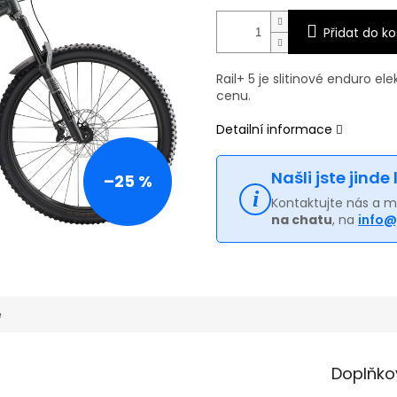
Přidat do ko
Rail+ 5 je slitinové enduro e
cenu.
Detailní informace
Našli jste jinde
–25 %
Kontaktujte nás a 
na chatu
, na
info@
e
Doplňko