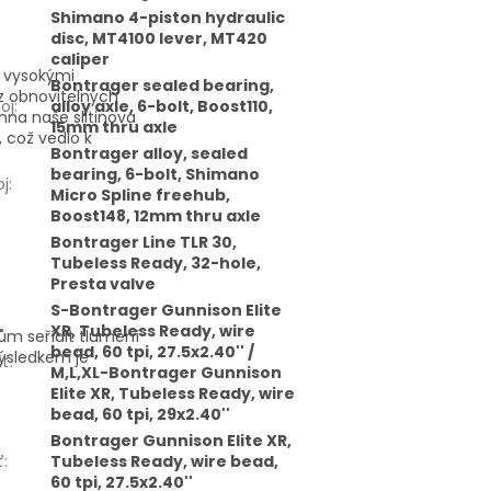
Shimano 4-piston hydraulic
disc, MT4100 lever, MT420
caliper
s vysokými
Bontrager sealed bearing,
 z obnovitelných
oj
:
alloy axle, 6-bolt, Boost110,
hna naše slitinová
15mm thru axle
 což vedlo k
Bontrager alloy, sealed
bearing, 6-bolt, Shimano
oj
:
Micro Spline freehub,
Boost148, 12mm thru axle
Bontrager Line TLR 30,
Tubeless Ready, 32-hole,
Presta valve
S-Bontrager Gunnison Elite
XR, Tubeless Ready, wire
ům seřídit tlumení
bead, 60 tpi, 27.5x2.40'' /
Výsledkem je
šť
:
M,L,XL-Bontrager Gunnison
Elite XR, Tubeless Ready, wire
bead, 60 tpi, 29x2.40''
Bontrager Gunnison Elite XR,
ť
:
Tubeless Ready, wire bead,
60 tpi, 27.5x2.40''