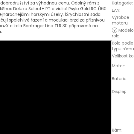
lká dobrodružství za výhodnou cenu. Odolný rám z
Kategorie
:
Shox Deluxe Select+ RT a vidlicí Psylo Gold RC (160
EAN
:
ejnáročnějšími horskými úseky. 12rychlostní sada
Výrobce
jí spolehlivé řazení a modulaci brzd za příznivou
motoru
:
anzX a kola Bontrager Line TLR 30 připravená na
?
Modelo
.
rok
:
Kolo podle
typu rámu
Velikost ko
Motor
:
Baterie
:
Displej
:
Rám
: