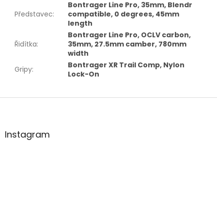
Bontrager Line Pro, 35mm, Blendr
Představec
:
compatible, 0 degrees, 45mm
length
Bontrager Line Pro, OCLV carbon,
Řidítka
:
35mm, 27.5mm camber, 780mm
width
Bontrager XR Trail Comp, Nylon
Gripy
:
Lock-On
Z
á
p
a
Instagram
t
í