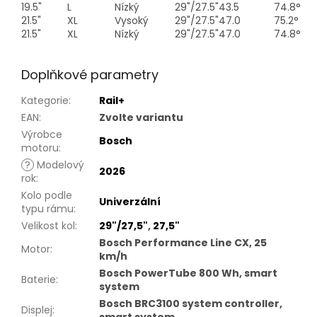
19.5"
L
Nízký
29"/27.5"
43.5
74.8°
21.5"
XL
Vysoký
29"/27.5"
47.0
75.2°
21.5"
XL
Nízký
29"/27.5"
47.0
74.8°
Doplňkové parametry
Kategorie
:
Rail+
EAN
:
Zvolte variantu
Výrobce
Bosch
motoru
:
?
Modelový
2026
rok
:
Kolo podle
Univerzální
typu rámu
:
Velikost kol
:
29"/27,5"
,
27,5"
Bosch Performance Line CX, 25
Motor
:
km/h
Bosch PowerTube 800 Wh, smart
Baterie
:
system
Bosch BRC3100 system controller,
Displej
: