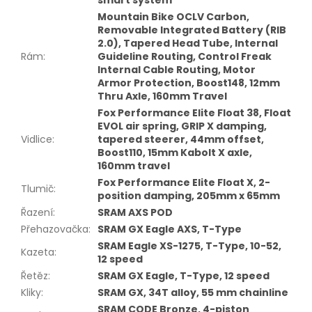
smart system
Mountain Bike OCLV Carbon,
Removable Integrated Battery (RIB
2.0), Tapered Head Tube, Internal
Rám
:
Guideline Routing, Control Freak
Internal Cable Routing, Motor
Armor Protection, Boost148, 12mm
Thru Axle, 160mm Travel
Fox Performance Elite Float 38, Float
EVOL air spring, GRIP X damping,
Vidlice
:
tapered steerer, 44mm offset,
Boost110, 15mm Kabolt X axle,
160mm travel
Fox Performance Elite Float X, 2-
Tlumič
:
position damping, 205mm x 65mm
Řazení
:
SRAM AXS POD
Přehazovačka
:
SRAM GX Eagle AXS, T-Type
SRAM Eagle XS-1275, T-Type, 10-52,
Kazeta
:
12 speed
Řetěz
:
SRAM GX Eagle, T-Type, 12 speed
Kliky
:
SRAM GX, 34T alloy, 55 mm chainline
SRAM CODE Bronze, 4-piston