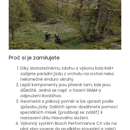
Proč si je zamilujete
Díky dostatečnému zdvihu a výkonu kola Rail+
zažijete parádní jízdu z vrcholu na vrchol nebo
nekonečné enduro okruhy.
Lepší komponenty jsou přesně tam, kde jsou
důležité. Jedná se např. o řazení SRAM a
odpružení RockShox.
Geometrii a pákový poměr si lze upravit podle
způsobu jízdy. Dalších úprav dosáhnete pomocí
speciálních misek (prodávají se zvlášť) k
nastavení úhlu hlavového složení.
Výkonný systém Bosch Performance CX vás na
plný plyn vyveze do prudkého stoupání a zajistí