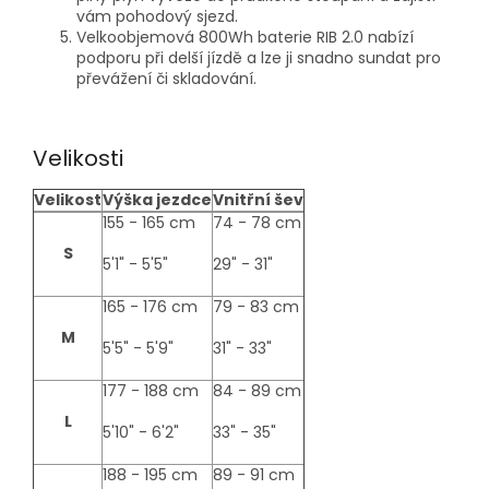
vám pohodový sjezd.
Velkoobjemová 800Wh baterie RIB 2.0 nabízí
podporu při delší jízdě a lze ji snadno sundat pro
převážení či skladování.
Velikosti
Velikost
Výška jezdce
Vnitřní šev
size-
155 - 165 cm
74 - 78 cm
table
S
5'1" - 5'5"
29" - 31"
165 - 176 cm
79 - 83 cm
M
5'5" - 5'9"
31" - 33"
177 - 188 cm
84 - 89 cm
L
5'10" - 6'2"
33" - 35"
188 - 195 cm
89 - 91 cm