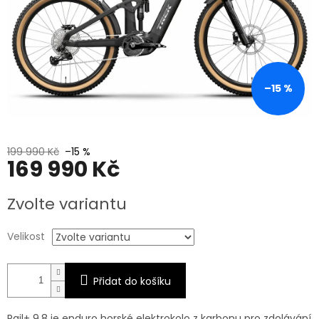
–15 %
199 990 Kč
–15 %
169 990 Kč
Měrná
Zvolte variantu
cena:
Velikost
Přidat do košíku
Rail+ 9.8 je enduro horské elektrokolo z karbonu pro zdolávání