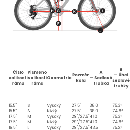
B
Číslo
Písmeno
A
Rozměr
—
Úhel
velikosti
velikosti
Geometrie
—
Sedlová
kola
sedlové
rámu
rámu
trubka
trubky
15.5"
S
Vysoký
27.5"
38.0
75.3°
15.5"
S
Nízký
27.5"
38.0
74.8°
17.5"
M
Vysoký
29"/27.5"
41.0
75.3°
17.5"
M
Nízký
29"/27.5"
41.0
74.8°
19.5"
L
Vysoký
29"/27.5"
43.5
75.2°