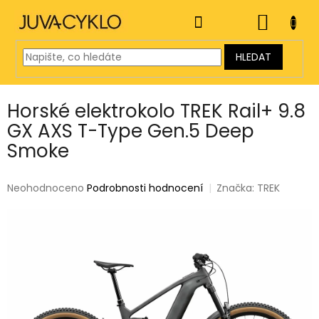
Přejít
na
NÁKUP
obsah
KOŠÍK
HLEDAT
Horské elektrokolo TREK Rail+ 9.8
GX AXS T-Type Gen.5 Deep
Smoke
Průměrné
Neohodnoceno
Podrobnosti hodnocení
Značka:
TREK
hodnocení
produktu
je
0,0
z
5
hvězdiček.