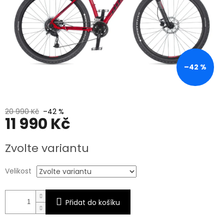
–42 %
20 990 Kč
–42 %
11 990 Kč
Měrná
Zvolte variantu
cena:
Velikost
Přidat do košíku