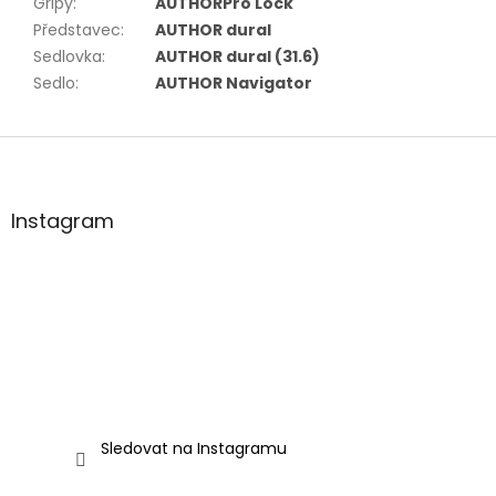
Gripy
:
AUTHORPro Lock
Představec
:
AUTHOR dural
Sedlovka
:
AUTHOR dural (31.6)
Sedlo
:
AUTHOR Navigator
Z
á
p
a
Instagram
t
í
Sledovat na Instagramu