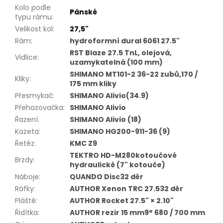
Kolo podle
Pánské
typu rámu
:
Velikost kol
:
27,5"
Rám
:
hydroformní dural 6061 27.5"
RST Blaze 27.5 TnL, olejová,
Vidlice
:
uzamykatelná (100 mm)
SHIMANO MT101-2 36-22 zubů,170 /
Kliky
:
175 mm kliky
Přesmykač
:
SHIMANO Alivio(34.9)
Přehazovačka
:
SHIMANO Alivio
Řazení
:
SHIMANO Alivio (18)
Kazeta
:
SHIMANO HG200-911-36 (9)
Řetěz
:
KMC Z9
TEKTRO HD-M280kotoučové
Brzdy
:
hydraulické (7" kotouče)
Náboje
:
QUANDO Disc32 děr
Ráfky
:
AUTHOR Xenon TRC 27.532 děr
Pláště
:
AUTHOR Rocket 27.5" × 2.10"
Řidítka
:
AUTHOR rezir 15 mm9° 680 / 700 mm