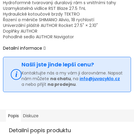
Hydroformně tvarovaný duralový rám s vnitřními tahy
Uzamykatelná vidlice RST Blaze 27.5 TnL
Hydraulické kotoučové brzdy TEKTRO
Řazení a měniče SHIMANO Alivio, 18 rychlostí
Univerzální pláště AUTHOR Rocket 27.5" × 2.10"
Doplňky AUTHOR
Pohodlné sedlo AUTHOR Navigator
Detailní informace
Našli jste jinde lepší cenu?
Kontaktujte nás a my vám ji dorovnáme. Napsat
nám můžete
na chatu
, na
info@juvacyklo.cz
a nebo přijít
na prodejnu
.
Popis
Diskuze
Detailní popis produktu