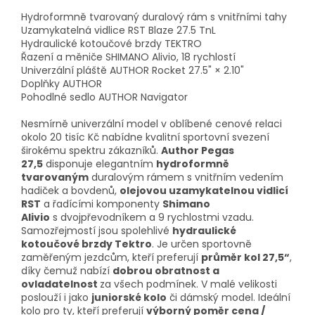
Hydroformně tvarovaný duralový rám s vnitřními tahy
Uzamykatelná vidlice RST Blaze 27.5 TnL
Hydraulické kotoučové brzdy TEKTRO
Řazení a měniče SHIMANO Alivio, 18 rychlostí
Univerzální pláště AUTHOR Rocket 27.5" × 2.10"
Doplňky AUTHOR
Pohodlné sedlo AUTHOR Navigator
Nesmírně univerzální model v oblíbené cenové relaci
okolo 20 tisíc Kč nabídne kvalitní sportovní svezení
širokému spektru zákazníků.
Author Pegas
27,5
disponuje elegantním
hydroformně
tvarovaným
duralovým rámem s vnitřním vedením
hadiček a bovdenů,
olejovou uzamykatelnou vidlicí
RST
a řadícími komponenty
Shimano
Alivio
s dvojpřevodníkem a 9 rychlostmi vzadu.
Samozřejmostí jsou spolehlivé
hydraulické
kotoučové brzdy Tektro
. Je určen sportovně
zaměřeným jezdcům, kteří preferují
průměr kol 27,5“
,
díky čemuž nabízí
dobrou obratnost a
ovladatelnost
za všech podmínek. V malé velikosti
poslouží i jako
juniorské kolo
či dámský model. Ideální
kolo pro ty, kteří preferují
výborný poměr cena /