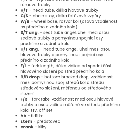
rámové trubky
H/T
- head tube, délka hlavové trubky
C/S
- chain stay, délka řetězové vzpěry
W/B
- wheel base, rozvor kol (osová vzdálenost
os předního a zadního kola)
S/T ang.
- seat tube angel, úhel mezi osou
sedlové trubky a pomyslnou spojnicí osy
předního a zadního kola
H/T ang.
- head tube angel, úhel mezi osou
hlavové trubky a pomyslnou spojnicí osy
předního a zadního kola
F/L
- fork length, délka vidlice od spodní části
hlavového složení po střed předního kola
B/B drop
- bottom bracked drop, vzdálenost
mezi pomyslnou spoj. středů kol a středu
středového složení, měřenou od středového
složení
F/R
- fork rake, vzdálenost mezi osou hlavové
trubky a osou vidlice měřené ve středu předního
kola, tzv. off set
hb
- řidítka
stem
- představec
crank
- kliky