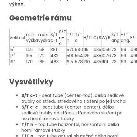
výkon.
Geometrie rámu
S/T
min
max
S/T
T/T
T/T
S/T
H/T
Velikost
c-
H/Tt
C/S
W/B
F/L
výška
výška
c-t
h
a
ang.
ang.
c
15"
145
158
381
570
540
115
435
1056
73
69
49
17"
155
172
432
590
554
125
435
1076
73
69
49
19"
170
185
483
615
578
130
435
1101
73
69
49
Vysvětlivky
S/T c-t
- seat tube (center-top), délka sedlové
trubky od středu středového složení po její vrchol
S/T c-c
- seat tube (center-center), délka
sedlové trubky od středu středového složení po
osu horní rámové trubky
T/T h
- top tube horizontal, horizontální délka
horní rámové trubky
T/T a
- top tube actual, skutečná délka horní