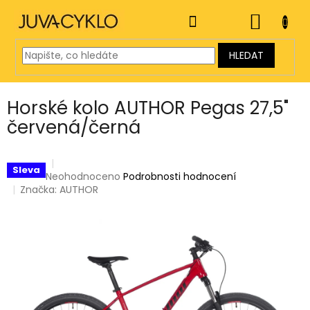
Přejít
na
NÁKUP
obsah
KOŠÍK
HLEDAT
Horské kolo AUTHOR Pegas 27,5"
červená/černá
Sleva
Průměrné
Neohodnoceno
Podrobnosti hodnocení
hodnocení
Značka:
AUTHOR
produktu
je
0,0
z
5
hvězdiček.