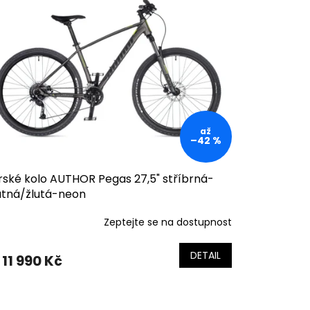
až
–42 %
rské kolo AUTHOR Pegas 27,5" stříbrná-
tná/žlutá-neon
Zeptejte se na dostupnost
DETAIL
11 990 Kč