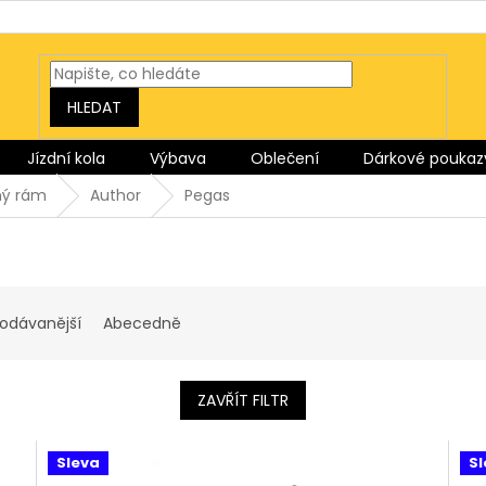
HLEDAT
Jízdní kola
Výbava
Oblečení
Dárkové poukaz
ný rám
Author
Pegas
rodávanější
Abecedně
ZAVŘÍT FILTR
Sleva
Sl