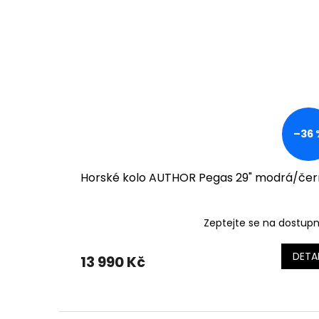
–36 
Horské kolo AUTHOR Pegas 29" modrá/če
Zeptejte se na dostup
DETAI
13 990 Kč
Z