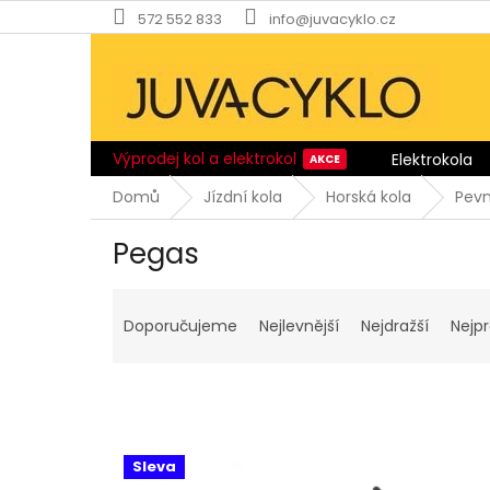
Přejít
572 552 833
info@juvacyklo.cz
na
obsah
Výprodej kol a elektrokol
Elektrokola
Domů
Jízdní kola
Horská kola
Pev
Pegas
Ř
a
Doporučujeme
Nejlevnější
Nejdražší
Nejp
z
e
n
í
p
V
r
Sleva
ý