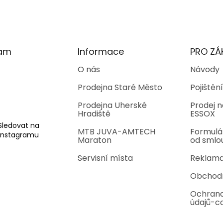
l
á
d
a
c
í
ram
Informace
PRO ZÁ
p
r
O nás
Návody
v
Prodejna Staré Město
Pojištění
k
y
Prodejna Uherské
Prodej n
v
Hradiště
ESSOX
ý
p
Sledovat na
MTB JUVA-AMTECH
Formulá
i
Instagramu
Maraton
od smlo
s
u
Servisní místa
Reklama
Obchod
Ochrana
údajů-c