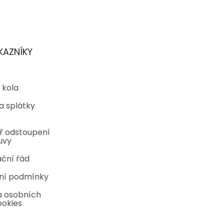
KAZNÍKY
 kola
a splátky
ř odstoupení
uvy
ční řád
ní podmínky
 osobních
ookies