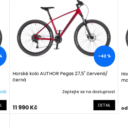
%
–42 %
Horské kolo AUTHOR Pegas 27,5" červená/
Ho
černá
ma
ladě
Zeptejte se na dostupnost
L
DETAIL
11 990 Kč
od