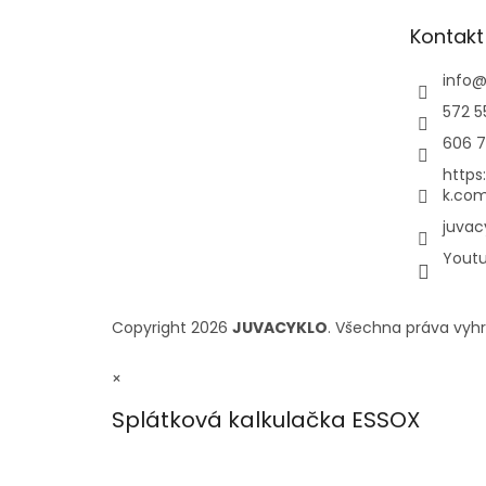
Kontakt
info
572 5
606 7
https
k.com
juvac
Yout
Copyright 2026
JUVACYKLO
. Všechna práva vyh
×
Splátková kalkulačka ESSOX