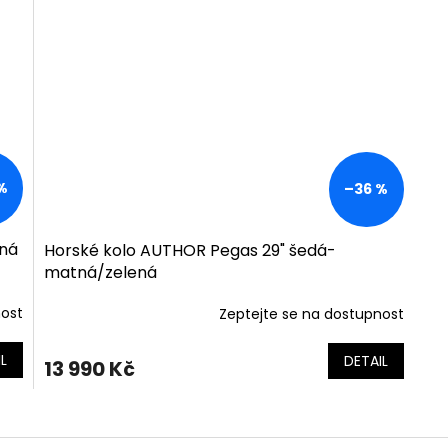
%
–36 %
rná
Horské kolo AUTHOR Pegas 29" šedá-
matná/zelená
nost
Zeptejte se na dostupnost
L
DETAIL
13 990 Kč
O
v