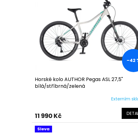
o
p
d
i
u
s
k
p
t
r
ů
o
d
u
k
–42 
t
ů
Horské kolo AUTHOR Pegas ASL 27,5"
bílá/stříbrná/zelená
Externím sk
DETAI
11 990 Kč
Sleva