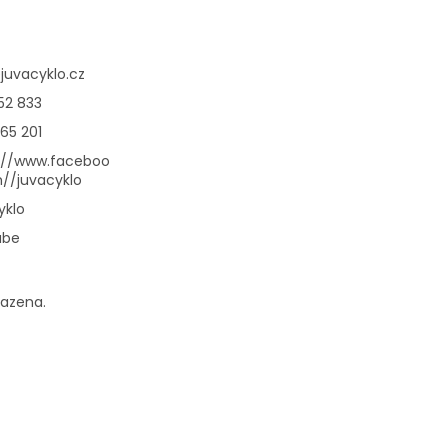
@
juvacyklo.cz
52 833
65 201
://www.faceboo
//juvacyklo
yklo
ube
razena.