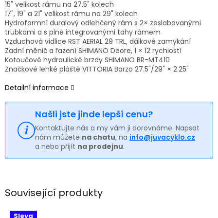
15" velikost rámu na 27,5" kolech
17", 19" a 21" velikost rámu na 29" kolech
Hydroformní duralový odlehčený rám s 2× zeslabovanými
trubkami a s plně integrovanými tahy rámem
Vzduchová vidlice RST AERIAL 29 TRL, dálkové zamykání
Zadní měnič a řazení SHIMANO Deore, 1 × 12 rychlostí
Kotoučové hydraulické brzdy SHIMANO BR-MT410
Značkové lehké pláště VITTORIA Barzo 27.5"/29" × 2.25"
Detailní informace
Našli jste jinde lepší cenu?
Kontaktujte nás a my vám ji dorovnáme. Napsat
nám můžete
na chatu
, na
info@juvacyklo.cz
a nebo přijít
na prodejnu
.
Související produkty
Sleva