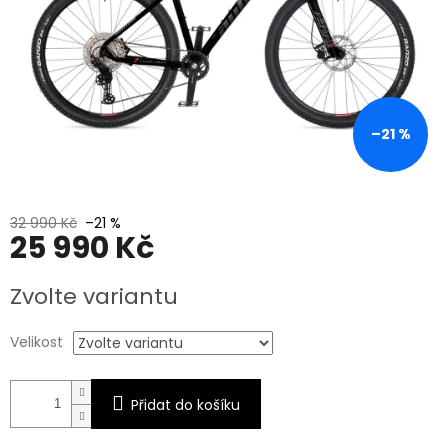
–21 %
32 990 Kč
–21 %
25 990 Kč
Měrná
Zvolte variantu
cena:
Velikost
Přidat do košíku