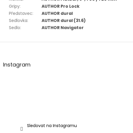
Gripy
:
AUTHOR Pro Lock
Představec
:
AUTHOR dural
Sedlovka
:
AUTHOR dural (31.6)
Sedlo
:
AUTHOR Navigator
Z
á
p
a
Instagram
t
í
Sledovat na Instagramu