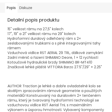
Popis
Diskuze
Detailní popis produktu
15" velikost rámu na 27,5" kolech
17", 19" a 21" velikost rámu na 29" kolech
Hydroformní duralový odlehčený rám s 2×
zeslabovanými trubkami a s plně integrovanými tahy
rámem
Vzduchová vidlice RST AERIAL 29 TRL, dálkové zamykání
Zadní měnič a řazení SHIMANO Deore, 1 × 12 rychlostí
Kotoučové hydraulické brzdy SHIMANO BR-MT410
Značkové lehké pláště VITTORIA Barzo 27.5"/29" × 2.25"
AUTHOR Traction je lehké a dobře ovladatelné kolo se
skvělým zpracováním rámové geometrie a použitých
materiálů! Konstruovaný na duralovém 2× tenčeném
rámu, který je tvarovaný hydroformní technologií se
vzduchovou vidlice RST Aerial TnL s maximálním
výkonem a úsporou hmotnosti. Vybavený komponenty