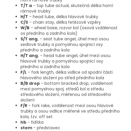
horní rámové trubky
T/T a
- top tube actual, skutečná délka horní
rámové trubky
H/T
- head tube, délka hlavové trubky
C/S
- chain stay, délka řetězové vzpěry
W/B
- wheel base, rozvor kol (osová vzdálenost
os předního a zadního kola)
S/T ang.
- seat tube angel, úhel mezi osou
sedlové trubky a pomyslnou spojnicí osy
předního a zadního kola
H/T ang.
- head tube angel, úhel mezi osou
hlavové trubky a pomyslnou spojnicí osy
předního a zadního kola
F/L
- fork length, délka vidlice od spodní části
hlavového složení po střed předního kola
B/B drop
- bottom bracked drop, vzdálenost
mezi pomyslnou spoj. středů kol a středu
středového složení, měřenou od středového
složení
F/R
- fork rake, vzdálenost mezi osou hlavové
trubky a osou vidlice měřené ve středu předního
kola, tzv. off set
hb
- řidítka
stem
- představec