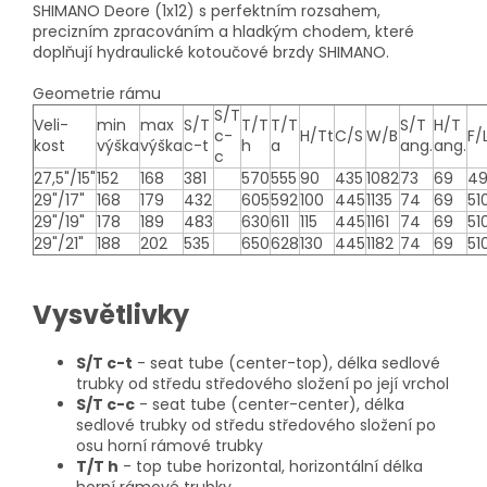
SHIMANO Deore (1x12) s perfektním rozsahem,
precizním zpracováním a hladkým chodem, které
doplňují hydraulické kotoučové brzdy SHIMANO.
Geometrie rámu
S/T
Veli-
min
max
S/T
T/T
T/T
S/T
H/T
c-
H/Tt
C/S
W/B
F/
kost
výška
výška
c-t
h
a
ang.
ang.
c
27,5"/15"
152
168
381
570
555
90
435
1082
73
69
49
29"/17"
168
179
432
605
592
100
445
1135
74
69
51
29"/19"
178
189
483
630
611
115
445
1161
74
69
51
29"/21"
188
202
535
650
628
130
445
1182
74
69
51
Vysvětlivky
S/T c-t
- seat tube (center-top), délka sedlové
trubky od středu středového složení po její vrchol
S/T c-c
- seat tube (center-center), délka
sedlové trubky od středu středového složení po
osu horní rámové trubky
T/T h
- top tube horizontal, horizontální délka