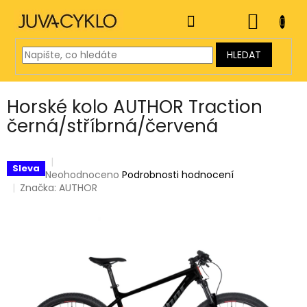
Přejít
na
NÁKUP
obsah
KOŠÍK
HLEDAT
Horské kolo AUTHOR Traction
černá/stříbrná/červená
Sleva
Průměrné
Neohodnoceno
Podrobnosti hodnocení
hodnocení
Značka:
AUTHOR
produktu
je
0,0
z
5
hvězdiček.