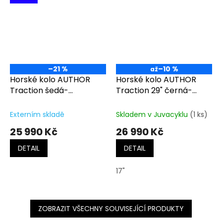
–21 %
–10 %
až
Horské kolo AUTHOR
Horské kolo AUTHOR
Traction šedá-
Traction 29" černá-
matná/limeta
matná/červená
Externím skladě
Skladem v Juvacyklu
(1 ks)
25 990 Kč
26 990 Kč
DETAIL
DETAIL
17"
ZOBRAZIT VŠECHNY SOUVISEJÍCÍ PRODUKTY