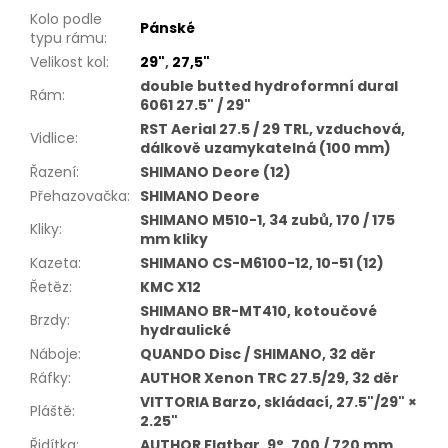
Kolo podle
Pánské
typu rámu
:
Velikost kol
:
29"
,
27,5"
double butted hydroformní dural
Rám
:
6061 27.5" / 29"
RST Aerial 27.5 / 29 TRL, vzduchová,
Vidlice
:
dálkově uzamykatelná (100 mm)
Řazení
:
SHIMANO Deore (12)
Přehazovačka
:
SHIMANO Deore
SHIMANO M510-1, 34 zubů, 170 / 175
Kliky
:
mm kliky
Kazeta
:
SHIMANO CS-M6100-12, 10-51 (12)
Řetěz
:
KMC X12
SHIMANO BR-MT410, kotoučové
Brzdy
:
hydraulické
Náboje
:
QUANDO Disc / SHIMANO, 32 děr
Ráfky
:
AUTHOR Xenon TRC 27.5/29, 32 děr
VITTORIA Barzo, skládací, 27.5"/29" ×
Pláště
:
2.25"
Řidítka
:
AUTHOR Flatbar, 9°, 700 / 720 mm