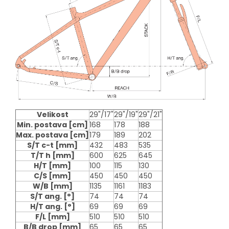
Velikost
29"/17"
29"/19"
29"/21"
Min. postava
[cm]
168
178
188
Max. postava
[cm]
179
189
202
S/T c-t
[mm]
432
483
535
T/T h
[mm]
600
625
645
H/T
[mm]
100
115
130
C/S
[mm]
450
450
450
W/B
[mm]
1135
1161
1183
S/T ang.
[°]
74
74
74
H/T ang.
[°]
69
69
69
F/L
[mm]
510
510
510
B/B drop
[mm]
65
65
65