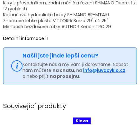
Kliky s převodníkem, zadní měnič a řazení SHIMANO Deore, 1 x
12 rychlostí
Kotoučové hydraulické brzdy SHIMANO BR-MT410
Značkové lehké pláště VITTORIA Barzo 29" x 2.25"
Mimoosé bezdušové ráfky AUTHOR Xenon TRC 29
Detailní informace
Našli jste jinde lepší cenu?
Kontaktujte nás a my vám ji dorovnáme. Napsat
nám můžete
na chatu
, na
info@juvacyklo.cz
a nebo přijít
na prodejnu
.
Související produkty
Sleva