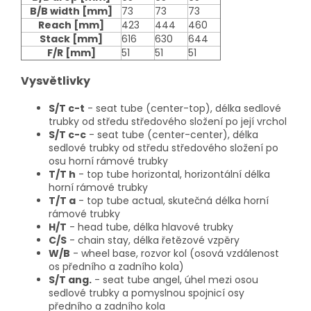
B/B width
[mm]
73
73
73
Reach
[mm]
423
444
460
Stack
[mm]
616
630
644
F/R
[mm]
51
51
51
Vysvětlivky
S/T c-t
- seat tube (center-top), délka sedlové
trubky od středu středového složení po její vrchol
S/T c-c
- seat tube (center-center), délka
sedlové trubky od středu středového složení po
osu horní rámové trubky
T/T h
- top tube horizontal, horizontální délka
horní rámové trubky
T/T a
- top tube actual, skutečná délka horní
rámové trubky
H/T
- head tube, délka hlavové trubky
C/S
- chain stay, délka řetězové vzpěry
W/B
- wheel base, rozvor kol (osová vzdálenost
os předního a zadního kola)
S/T ang.
- seat tube angel, úhel mezi osou
sedlové trubky a pomyslnou spojnicí osy
předního a zadního kola