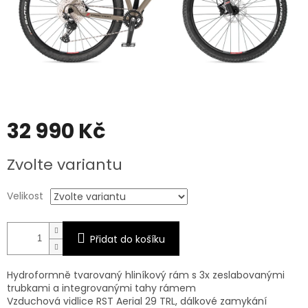
32 990 Kč
Měrná
Zvolte variantu
cena:
Velikost
Přidat do košíku
Hydroformně tvarovaný hliníkový rám s 3x zeslabovanými
trubkami a integrovanými tahy rámem
Vzduchová vidlice RST Aerial 29 TRL, dálkové zamykání