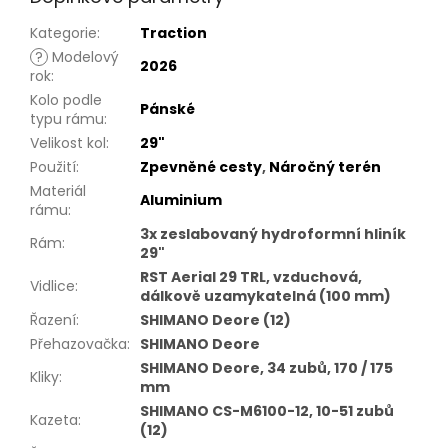
Kategorie
:
Traction
?
Modelový
2026
rok
:
Kolo podle
Pánské
typu rámu
:
Velikost kol
:
29"
Použití
:
Zpevněné cesty
,
Náročný terén
Materiál
Aluminium
rámu
:
3x zeslabovaný hydroformní hliník
Rám
:
29"
RST Aerial 29 TRL, vzduchová,
Vidlice
:
dálkově uzamykatelná (100 mm)
Řazení
:
SHIMANO Deore (12)
Přehazovačka
:
SHIMANO Deore
SHIMANO Deore, 34 zubů, 170 / 175
Kliky
:
mm
SHIMANO CS-M6100-12, 10-51 zubů
Kazeta
:
(12)