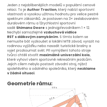
Jeden z nejoblíbenějších modelů v populární cenové
relaci. To je
Author Traction
, který nabízí sportovní
vlastnosti a vysokou užitnou hodnotu pro velice pestré
spektrum zákazníků. Je postaven na 3× zeslabovaném
duralovém rámu a 12rychlostní sportovní
sadě
Shimano Deore
s jednojpřevodníkem 1 × 12.
Nechybí samozřejmě
vzduchová vidlice
RST
s dálkovým zamykáním
. S tímto kolem se
nemusíte bát vyzkoušet si lokální MTB závod, vyrazit na
rodinnou vyjížďku nebo nasadit turistické brašny a
vyjet prozkoumat svět. Při vymýšlení tohoto stroje
tvůrci chtěli stvořit
maximálně univerzální kolo
,
které vyhoví všem sportovně rekreačním jezdcům.
Jejich cílem nebylo postavit závodní stroj, nýbrž
spolehlivého a odolného společníka, který
nezklame
v žádné situaci
.
Geometrie rámu: