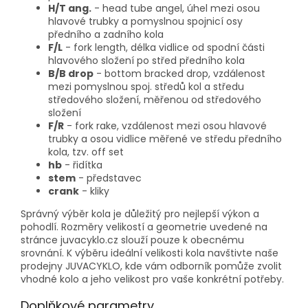
H/T ang.
- head tube angel, úhel mezi osou
hlavové trubky a pomyslnou spojnicí osy
předního a zadního kola
F/L
- fork length, délka vidlice od spodní části
hlavového složení po střed předního kola
B/B drop
- bottom bracked drop, vzdálenost
mezi pomyslnou spoj. středů kol a středu
středového složení, měřenou od středového
složení
F/R
- fork rake, vzdálenost mezi osou hlavové
trubky a osou vidlice měřené ve středu předního
kola, tzv. off set
hb
- řidítka
stem
- představec
crank
- kliky
Správný výběr kola je důležitý pro nejlepší výkon a
pohodlí. Rozměry velikostí a geometrie uvedené na
stránce juvacyklo.cz slouží pouze k obecnému
srovnání. K výběru ideální velikosti kola navštivte naše
prodejny JUVACYKLO, kde vám odborník pomůže zvolit
vhodné kolo a jeho velikost pro vaše konkrétní potřeby.
Doplňkové parametry