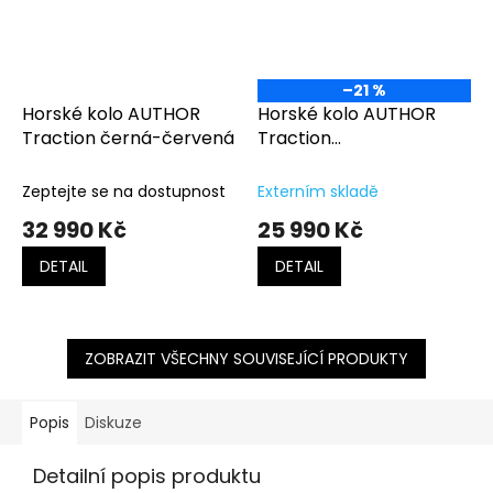
–21 %
Horské kolo AUTHOR
Horské kolo AUTHOR
Traction černá-červená
Traction
černá/stříbrná/červená
Zeptejte se na dostupnost
Externím skladě
32 990 Kč
25 990 Kč
DETAIL
DETAIL
ZOBRAZIT VŠECHNY SOUVISEJÍCÍ PRODUKTY
Popis
Diskuze
Detailní popis produktu