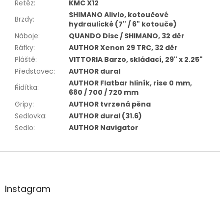
Řetěz
:
KMC X12
SHIMANO Alivio, kotoučové
Brzdy
:
hydraulické (7" / 6" kotouče)
Náboje
:
QUANDO Disc / SHIMANO, 32 děr
Ráfky
:
AUTHOR Xenon 29 TRC, 32 děr
Pláště
:
VITTORIA Barzo, skládací, 29" x 2.25"
Představec
:
AUTHOR dural
AUTHOR Flatbar hliník, rise 0 mm,
Řidítka
:
680 / 700 / 720 mm
Gripy
:
AUTHOR tvrzená pěna
Sedlovka
:
AUTHOR dural (31.6)
Sedlo
:
AUTHOR Navigator
Z
á
p
a
Instagram
t
í