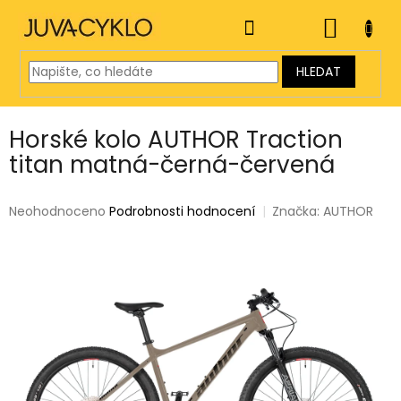
Přejít
na
NÁKUP
obsah
KOŠÍK
HLEDAT
Horské kolo AUTHOR Traction
titan matná-černá-červená
Průměrné
Neohodnoceno
Podrobnosti hodnocení
Značka:
AUTHOR
hodnocení
produktu
je
0,0
z
5
hvězdiček.