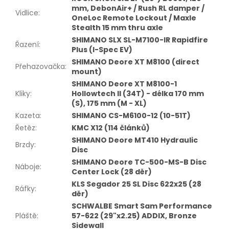
mm, DebonAir+ / Rush RL damper /
Vidlice
:
OneLoc Remote Lockout / Maxle
Stealth 15 mm thru axle
SHIMANO SLX SL-M7100-IR Rapidfire
Řazení
:
Plus (I-Spec EV)
SHIMANO Deore XT M8100 (direct
Přehazovačka
:
mount)
SHIMANO Deore XT M8100-1
Kliky
:
Hollowtech II (34T) - délka 170 mm
(S), 175 mm (M - XL)
Kazeta
:
SHIMANO CS-M6100-12 (10-51T)
Řetěz
:
KMC X12 (114 článků)
SHIMANO Deore MT410 Hydraulic
Brzdy
:
Disc
SHIMANO Deore TC-500-MS-B Disc
Náboje
:
Center Lock (28 děr)
KLS Segador 25 SL Disc 622x25 (28
Ráfky
:
děr)
SCHWALBE Smart Sam Performance
Pláště
:
57-622 (29"x2.25) ADDIX, Bronze
Sidewall