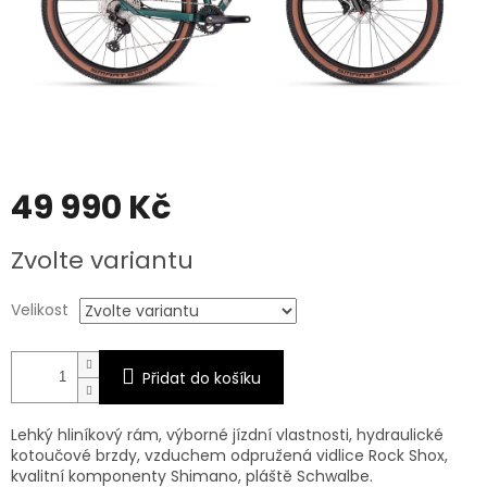
49 990 Kč
Měrná
Zvolte variantu
cena:
Velikost
Přidat do košíku
Lehký hliníkový rám, výborné jízdní vlastnosti, hydraulické
kotoučové brzdy, vzduchem odpružená vidlice Rock Shox,
kvalitní komponenty Shimano, pláště Schwalbe.