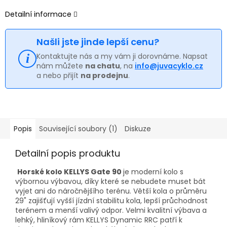
Detailní informace
Našli jste jinde lepší cenu?
Kontaktujte nás a my vám ji dorovnáme. Napsat
nám můžete
na chatu
, na
info@juvacyklo.cz
a nebo přijít
na prodejnu
.
Popis
Související soubory (1)
Diskuze
Detailní popis produktu
Horské kolo KELLYS Gate 90
je moderní kolo s
výbornou výbavou, díky které se nebudete muset bát
vyjet ani do náročnějšího terénu. Větší kola o průměru
29" zajišťují vyšší jízdní stabilitu kola, lepší průchodnost
terénem a menší valivý odpor. Velmi kvalitní výbava a
lehký, hliníkový rám KELLYS Dynamic RRC patří k