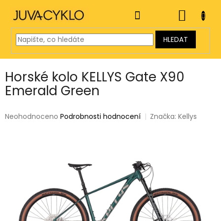
Přejít
na
NÁKUP
obsah
KOŠÍK
HLEDAT
Horské kolo KELLYS Gate X90
Emerald Green
Průměrné
Neohodnoceno
Podrobnosti hodnocení
Značka:
Kellys
hodnocení
produktu
je
0,0
z
5
hvězdiček.