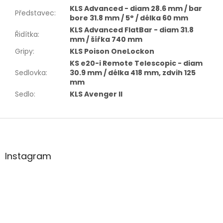
KLS Advanced - diam 28.6 mm / bar
Představec
:
bore 31.8 mm / 5° / délka 60 mm
KLS Advanced FlatBar - diam 31.8
Řidítka
:
mm / šířka 740 mm
Gripy
:
KLS Poison OneLockon
KS e20-i Remote Telescopic - diam
Sedlovka
:
30.9 mm / délka 418 mm, zdvih 125
mm
Sedlo
:
KLS Avenger II
Z
á
p
a
Instagram
t
í