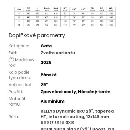
Doplňkové parametry
Kategorie
:
Gate
EAN
:
Zvolte variantu
?
Modelový
2025
rok
:
Kolo podle
Pánské
typu rámu
:
Velikost kol
:
29"
Použití
:
Zpevněné cesty
,
Náročný terén
Materiál
Aluminium
rámu
:
KELLYS Dynamic RRC 29", tapered
Rám
:
HT, internal routing, 12x148 mm
Boost thru axle
ROCK SHOX Sid 2P (29") Boost, 120