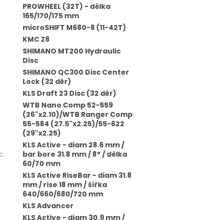
PROWHEEL (32T) - délka
165/170/175 mm
microSHIFT M680-8 (11-42T)
KMC Z8
SHIMANO MT200 Hydraulic
Disc
SHIMANO QC300 Disc Center
Lock (32 děr)
KLS Draft 23 Disc (32 děr)
WTB Nano Comp 52-559
(26"x2.10)/WTB Ranger Comp
55-584 (27.5"x2.25)/55-622
(29"x2.25)
KLS Active - diam 28.6 mm /
c
:
bar bore 31.8 mm / 8° / délka
60/70 mm
KLS Active RiseBar - diam 31.8
mm / rise 18 mm / šířka
640/660/680/720 mm
KLS Advancer
KLS Active - diam 30.9 mm /