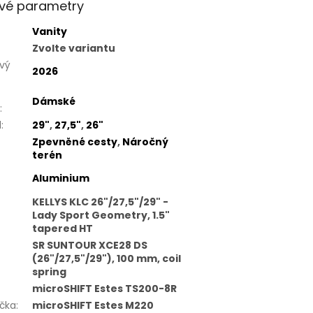
vé parametry
Vanity
Zvolte variantu
vý
2026
Dámské
:
l
:
29"
,
27,5"
,
26"
Zpevněné cesty
,
Náročný
terén
Aluminium
KELLYS KLC 26"/27,5"/29" -
Lady Sport Geometry, 1.5"
tapered HT
SR SUNTOUR XCE28 DS
(26"/27,5"/29"), 100 mm, coil
spring
microSHIFT Estes TS200-8R
čka
:
microSHIFT Estes M220