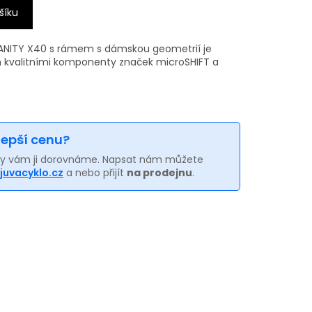
šíku
VANITY X40 s rámem s dámskou geometrií je
ěn kvalitními komponenty značek microSHIFT a
 lepší cenu?
my vám ji dorovnáme. Napsat nám můžete
juvacyklo.cz
a nebo přijít
na prodejnu
.