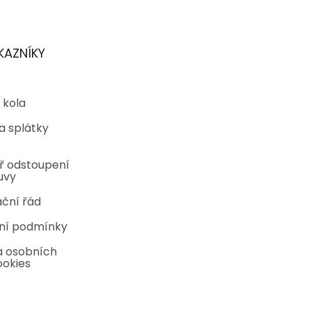
KAZNÍKY
 kola
a splátky
ř odstoupení
uvy
ční řád
ní podmínky
 osobních
ookies