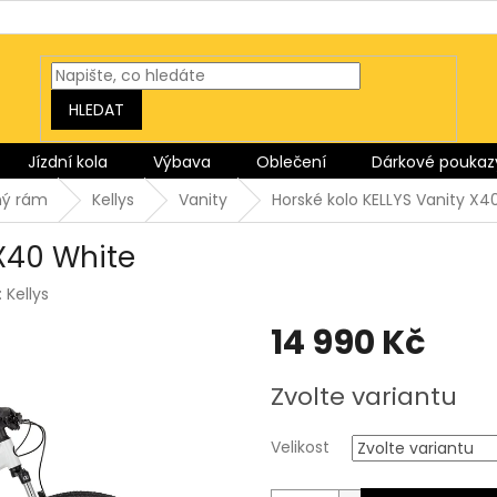
HLEDAT
Jízdní kola
Výbava
Oblečení
Dárkové poukaz
ný rám
Kellys
Vanity
Horské kolo KELLYS Vanity X4
 X40 White
:
Kellys
14 990 Kč
Měrná
Zvolte variantu
cena:
Velikost