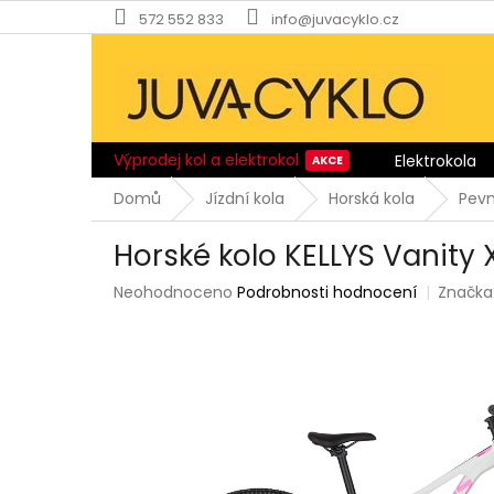
Přejít
572 552 833
info@juvacyklo.cz
na
obsah
Výprodej kol a elektrokol
Elektrokola
Domů
Jízdní kola
Horská kola
Pev
Horské kolo KELLYS Vanity
Průměrné
Neohodnoceno
Podrobnosti hodnocení
Značka
hodnocení
produktu
je
0,0
z
5
hvězdiček.