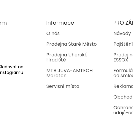
ram
Informace
PRO ZÁ
O nás
Návody
Prodejna Staré Město
Pojištění
Prodejna Uherské
Prodej n
Hradiště
ESSOX
Sledovat na
MTB JUVA-AMTECH
Formulá
Instagramu
Maraton
od smlo
Servisní místa
Reklama
Obchod
Ochrana
údajů-c