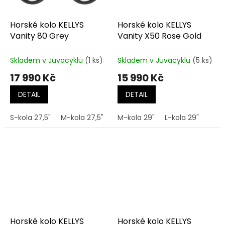
Horské kolo KELLYS
Horské kolo KELLYS
Vanity 80 Grey
Vanity X50 Rose Gold
Skladem v Juvacyklu
(1 ks)
Skladem v Juvacyklu
(5 ks)
17 990 Kč
15 990 Kč
DETAIL
DETAIL
S-kola 27,5"
M-kola 27,5"
M-kola 29"
M-kola 29"
L-kola 29"
L-kola 29"
Horské kolo KELLYS
Horské kolo KELLYS