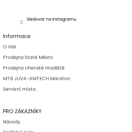
i
s
u
Sledovat na Instagramu
Informace
O nás
Prodejna Staré Město
Prodejna Uherské Hradiště
MTB JUVA-AMTECH Maraton
Servisní místa
PRO ZÁKAZNÍKY
Návody