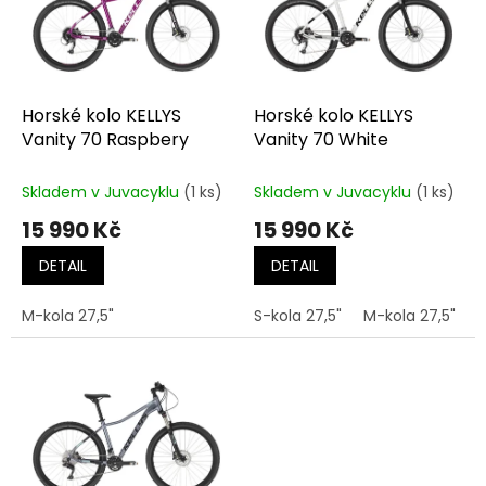
t
s
ů
p
r
o
d
Horské kolo KELLYS
Horské kolo KELLYS
u
Vanity 70 Raspbery
Vanity 70 White
k
t
Skladem v Juvacyklu
(1 ks)
Skladem v Juvacyklu
(1 ks)
ů
15 990 Kč
15 990 Kč
DETAIL
DETAIL
M-kola 27,5"
S-kola 27,5"
M-kola 27,5"