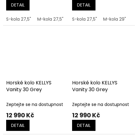
DETAIL
DETAIL
S-kola 27,5"
M-kola 27,5"
M-kola 29"
S-kola 27,5"
L-kola 29"
M-kola 29"
L-
Horské kolo KELLYS
Horské kolo KELLYS
Vanity 30 Grey
Vanity 30 Grey
Zeptejte se na dostupnost
Zeptejte se na dostupnost
12 990 Kč
12 990 Kč
DETAIL
DETAIL