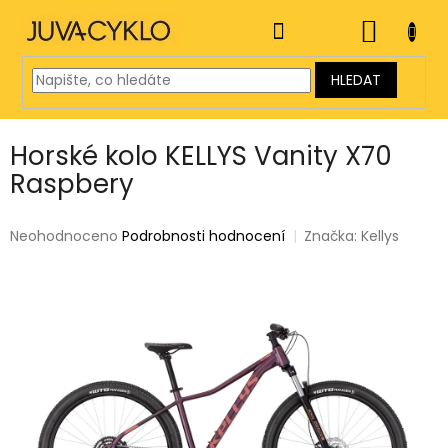
Přejít
na
NÁKUP
obsah
KOŠÍK
HLEDAT
Horské kolo KELLYS Vanity X70
Raspbery
Průměrné
Neohodnoceno
Podrobnosti hodnocení
Značka:
Kellys
hodnocení
produktu
je
0,0
z
5
hvězdiček.