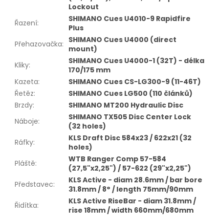
Lockout
SHIMANO Cues U4010-9 Rapidfire
Řazení
:
Plus
SHIMANO Cues U4000 (direct
Přehazovačka
:
mount)
SHIMANO Cues U4000-1 (32T) - délka
Kliky
:
170/175 mm
Kazeta
:
SHIMANO Cues CS-LG300-9 (11-46T)
Řetěz
:
SHIMANO Cues LG500 (110 článků)
Brzdy
:
SHIMANO MT200 Hydraulic Disc
SHIMANO TX505 Disc Center Lock
Náboje
:
(32 holes)
KLS Draft Disc 584x23 / 622x21 (32
Ráfky
:
holes)
WTB Ranger Comp 57-584
Pláště
:
(27,5"x2,25") / 57-622 (29"x2,25")
KLS Active - diam 28.6mm / bar bore
Představec
:
31.8mm / 8° / length 75mm/90mm
KLS Active RiseBar - diam 31.8mm /
Řidítka
:
rise 18mm / width 660mm/680mm