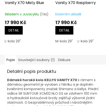
Vanity X70 Misty Blue
Vanity X70 Raspberry
Skladem v Juvacyklu
(1 ks)
Externím skladě
17 990 Kč
17 990 Kč
DETAIL
DETAIL
L-kola 29"
M-kola 29"
L-kola 29"
Popis
Související soubory (1)
Diskuze
Detailní popis produktu
Dámské horské kolo KELLYS VANITY X70
s rámem s
dámskou geometrií je vyroben z hliníku a je doplněn
kvalitními komponenty značek Shimano a Kellys. Přední
vidlice
SR SUNTOUR XCM32 NLO DS
se zdvihem 100 mm
a hydraulické kotoučové brzdy zajišťují výborné jízdní
vlastnosti. O bezproblémový průchod i náročnějším