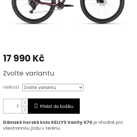
17 990 Kč
Měrná
Zvolte variantu
cena:
Velikost
Přidat do košíku
Dámské horské kolo KELLYS Vanity X70
je vhodné pro
všestrannou jízdu v terénu.