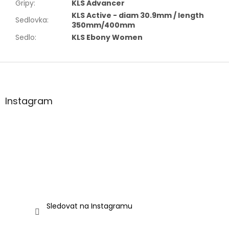
Gripy
:
KLS Advancer
KLS Active - diam 30.9mm / length
Sedlovka
:
350mm/400mm
Sedlo
:
KLS Ebony Women
Z
á
p
a
Instagram
t
í
Sledovat na Instagramu