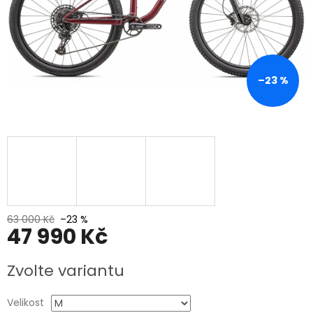
–23 %
63 000 Kč
–23 %
47 990 Kč
Měrná
Zvolte variantu
cena:
Velikost