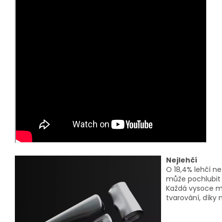
Nejlehčí
O 18,4% lehčí ne
může pochlubit 
Každá vysoce ma
tvarování, díky 