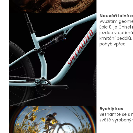
Neuvěřitelně e
Využitím geometr
Epic 8, je Chise
jezdce v optimál
kmítání pedálů.
pohyb vpřed.
Rychlý kov
Seznamte se s 
světě vyrobeným