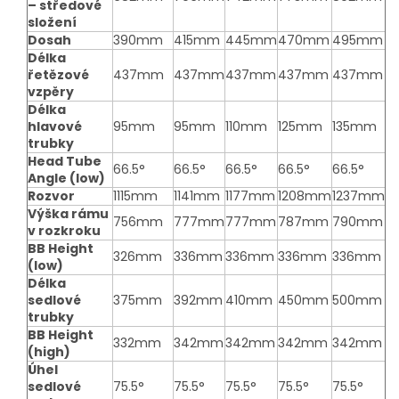
– středové
složení
Dosah
390mm
415mm
445mm
470mm
495mm
Délka
řetězové
437mm
437mm
437mm
437mm
437mm
vzpěry
Délka
hlavové
95mm
95mm
110mm
125mm
135mm
trubky
Head Tube
66.5°
66.5°
66.5°
66.5°
66.5°
Angle (low)
Rozvor
1115mm
1141mm
1177mm
1208mm
1237mm
Výška rámu
756mm
777mm
777mm
787mm
790mm
v rozkroku
BB Height
326mm
336mm
336mm
336mm
336mm
(low)
Délka
sedlové
375mm
392mm
410mm
450mm
500mm
trubky
BB Height
332mm
342mm
342mm
342mm
342mm
(high)
Úhel
sedlové
75.5°
75.5°
75.5°
75.5°
75.5°