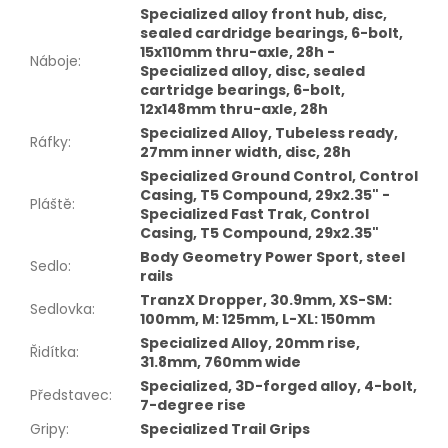
Specialized alloy front hub, disc,
sealed cardridge bearings, 6-bolt,
15x110mm thru-axle, 28h -
Náboje
:
Specialized alloy, disc, sealed
cartridge bearings, 6-bolt,
12x148mm thru-axle, 28h
Specialized Alloy, Tubeless ready,
Ráfky
:
27mm inner width, disc, 28h
Specialized Ground Control, Control
Casing, T5 Compound, 29x2.35" -
Pláště
:
Specialized Fast Trak, Control
Casing, T5 Compound, 29x2.35"
Body Geometry Power Sport, steel
Sedlo
:
rails
TranzX Dropper, 30.9mm, XS-SM:
Sedlovka
:
100mm, M: 125mm, L-XL: 150mm
Specialized Alloy, 20mm rise,
Řidítka
:
31.8mm, 760mm wide
Specialized, 3D-forged alloy, 4-bolt,
Představec
:
7-degree rise
Gripy
:
Specialized Trail Grips