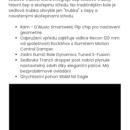
hlavní čep a skořepinu středu. Na tradičnějším kole je
sedlová trubka obvykle jen "trubka" s čepy a
navařenými skořepinami středu.
Rám - D'Alusio Smartweld, Flip chip pro nastavení
geometrie.
Odpružení vpředu zajišťuje vidlice Recon 120 mm
od společnosti RockShox s tlumičem Motion
Control Damper.
Zadní tlumič Ride Dynamics Tuned X-Fusion
Sedlovka TranzX dropper post nabízí plynule
nastavitelný zdvih díky elegantní páčce. Má
bezproblémové ovládání.
12rychlostní pohon SRAM NX Eagle