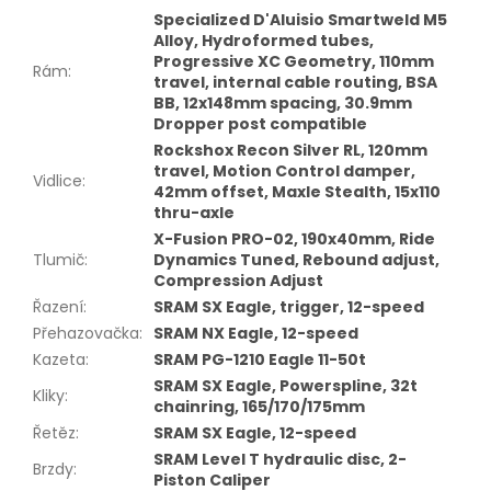
Specialized D'Aluisio Smartweld M5
Alloy, Hydroformed tubes,
Progressive XC Geometry, 110mm
Rám
:
travel, internal cable routing, BSA
BB, 12x148mm spacing, 30.9mm
Dropper post compatible
Rockshox Recon Silver RL, 120mm
travel, Motion Control damper,
Vidlice
:
42mm offset, Maxle Stealth, 15x110
thru-axle
X-Fusion PRO-02, 190x40mm, Ride
Tlumič
:
Dynamics Tuned, Rebound adjust,
Compression Adjust
Řazení
:
SRAM SX Eagle, trigger, 12-speed
Přehazovačka
:
SRAM NX Eagle, 12-speed
Kazeta
:
SRAM PG-1210 Eagle 11-50t
SRAM SX Eagle, Powerspline, 32t
Kliky
:
chainring, 165/170/175mm
Řetěz
:
SRAM SX Eagle, 12-speed
SRAM Level T hydraulic disc, 2-
Brzdy
:
Piston Caliper