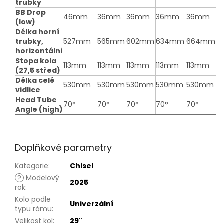
trubky
BB Drop
46mm
36mm
36mm
36mm
36mm
(low)
Délka horní
trubky,
527mm
565mm
602mm
634mm
664mm
horizontální
Stopa kola
113mm
113mm
113mm
113mm
113mm
(27,5 střed)
Délka celé
530mm
530mm
530mm
530mm
530mm
vidlice
Head Tube
70°
70°
70°
70°
70°
Angle (high)
Doplňkové parametry
Kategorie
:
Chisel
?
Modelový
2025
rok
:
Kolo podle
Univerzální
typu rámu
:
Velikost kol
:
29"