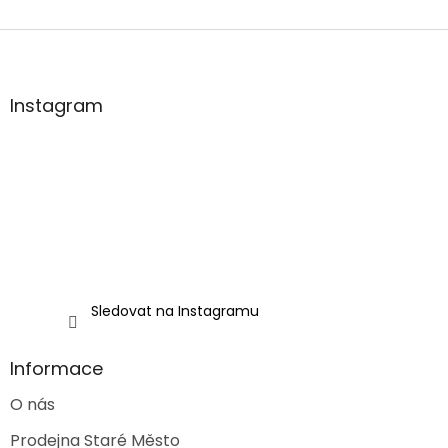
Z
á
p
a
Instagram
t
í
Sledovat na Instagramu
Informace
O nás
Prodejna Staré Město