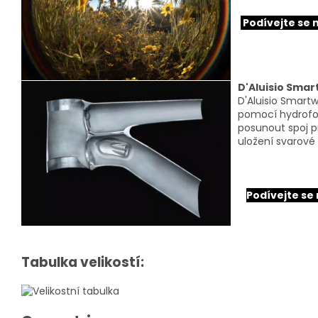
Podívejte se n
D'Aluisio Smar
D'Aluisio Smartw
pomocí hydrofo
posunout spoj pr
uložení svarové
Podívejte se 
Tabulka velikostí: