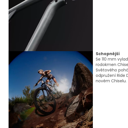
Schopnější
Se 110 mm vyla
rodokmen Chisel
Světového poháru
odpružení Ride 
novém Chiselu.