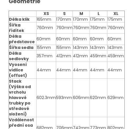
Geometrie
XS
S
M
L
XL
Délka klik
165mm
170mm
170mm
175mm
175mm
Šířka
760mm
760mm
760mm
760mm
760mm
řídítek
Délka
60mm
60mm
60mm
60mm
60mm
představce
Šířka sedla
155mm
155mm
143mm
143mm
143mm
Délka
357mm
412mm
412mm
459mm
459mm
sedlovky
Vyosení
vidlice
44mm
44mm
44mm
44mm
44mm
(offset)
Stack
(Výška od
vrcholu
hlavové
602.3mm
593mm
606mm
620mm
629mm
trubky po
středové
složení)
Vzdálenost
přední osa
682mm
706mm
742mm
773mm
802mm