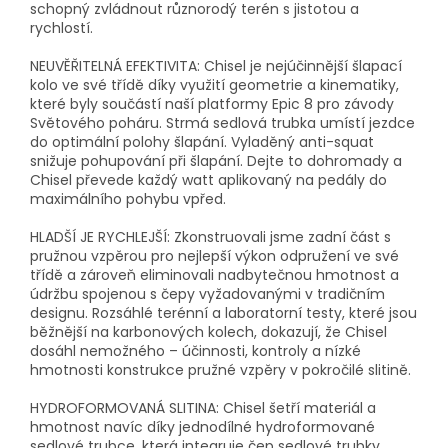
schopný zvládnout různorodý terén s jistotou a
rychlostí.
NEUVĚŘITELNÁ EFEKTIVITA: Chisel je nejúčinnější šlapací
kolo ve své třídě díky využití geometrie a kinematiky,
které byly součástí naší platformy Epic 8 pro závody
Světového poháru. Strmá sedlová trubka umístí jezdce
do optimální polohy šlapání. Vyladěný anti-squat
snižuje pohupování při šlapání. Dejte to dohromady a
Chisel převede každý watt aplikovaný na pedály do
maximálního pohybu vpřed.
HLADŠÍ JE RYCHLEJŠÍ: Zkonstruovali jsme zadní část s
pružnou vzpěrou pro nejlepší výkon odpružení ve své
třídě a zároveň eliminovali nadbytečnou hmotnost a
údržbu spojenou s čepy vyžadovanými v tradičním
designu. Rozsáhlé terénní a laboratorní testy, které jsou
běžnější na karbonových kolech, dokazují, že Chisel
dosáhl nemožného – účinnosti, kontroly a nízké
hmotnosti konstrukce pružné vzpěry v pokročilé slitině.
HYDROFORMOVANÁ SLITINA: Chisel šetří materiál a
hmotnost navíc díky jednodílné hydroformované
sedlové trubce, která integruje čep sedlové trubky,