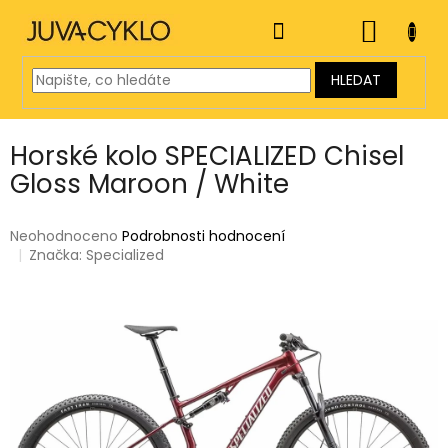
Přejít
na
NÁKUP
obsah
KOŠÍK
HLEDAT
Horské kolo SPECIALIZED Chisel
Gloss Maroon / White
Průměrné
Neohodnoceno
Podrobnosti hodnocení
hodnocení
Značka:
Specialized
produktu
je
0,0
z
5
hvězdiček.