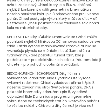
Nejlehčí a nejrychlejší celoodpružené hliníkové kolo na
světě. Zcela nový Chisel, který je o 18,4 % lehčí než
nejbližší konkurent a sdílí geometrii a kinematiku z
našeho horského kola Epic 8 připraveného pro Světový
pohár. Chisel poskytuje výkon, který můžete cítit – ať
už závodíte „mezi páskami“ nebo zdoláváte sólo horká
kola na místních stezky.
SPEED METAL: Díky D'Aluisio Smartweld se Chisel může
pochlubit nejlehčí hliníkovou XC rámovou sadou ve své
třídě. Každá vysoce manipulovaná rámová trubka se
vyznačuje plynule se měnícími tloušťkami stěn a
tvarováním, které poskytují tuhost tam, kde ji
potřebujete - pro efektivitu - a hladkou jízdu tam, kde ji
chcete - pro pohodlí a optimální ovládání.
BEZKONKURENČNÍ SCHOPNOSTI: Díky 110 mm
vyladěnému odpružení Ride Dynamics lze vysoce
výkonný rodokmen Chisel vysledovat přímo k Epic 8,
našemu závodnímu stroji Světového poháru. DNA z
pokročilé kinematiky odpružení Epic 8, vyladěné
odpružení Ride Dynamics a progresivní geometrie
vybroušené na technických tratích Světového poháru,
to vše lze nalézt v Chiselu a díky čemuž je více než